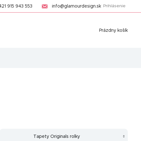
421 915 943 553
info@glamourdesign.sk
Prihlásenie
Nákupný
Prázdny košík
košík
Tapety Originals rolky