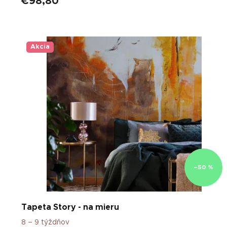
€98,80
Akcia
–50 %
Tapeta Story - na mieru
8 – 9 týždňov