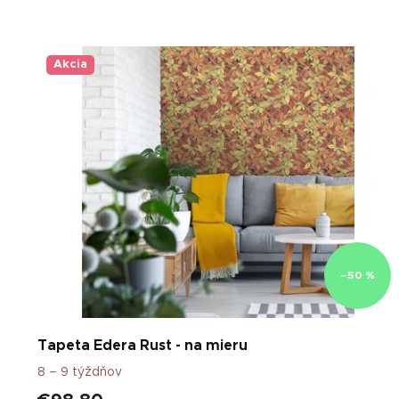
V
ý
p
Akcia
i
s
p
r
o
d
u
k
t
o
–50 %
v
Tapeta Edera Rust - na mieru
8 – 9 týždňov