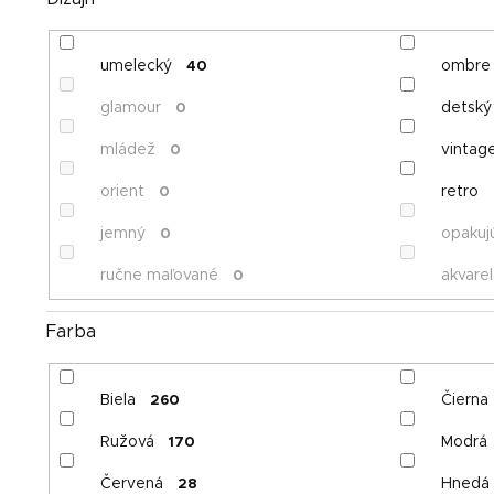
umelecký
ombre
40
glamour
detský
0
mládež
vintag
0
orient
retro
0
jemný
opakujú
0
ručne maľované
akvarel
0
Farba
Biela
Čierna
260
Ružová
Modrá
170
Červená
Hnedá
28