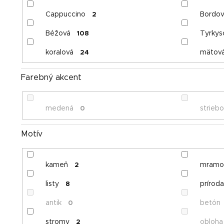
Cappuccino
Bordov
2
Béžová
Tyrkys
108
koralová
mätov
24
Farebný akcent
medená
strieb
0
Motív
kameň
mramo
2
listy
príroda
8
antik
betón
0
stromy
obloha
2