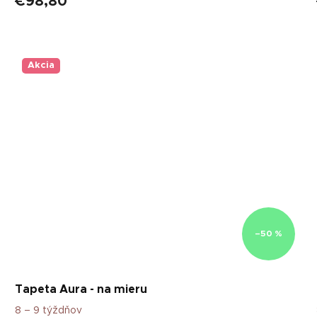
€98,80
Akcia
–50 %
Tapeta Aura - na mieru
8 – 9 týždňov