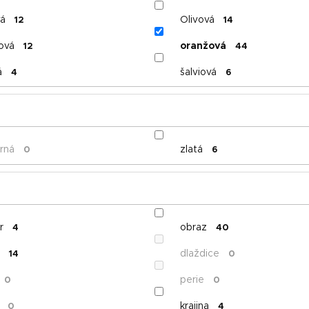
á
Olivová
12
14
ová
oranžová
12
44
á
šalviová
4
6
orná
zlatá
0
6
r
obraz
4
40
dlaždice
14
0
perie
0
0
krajina
0
4