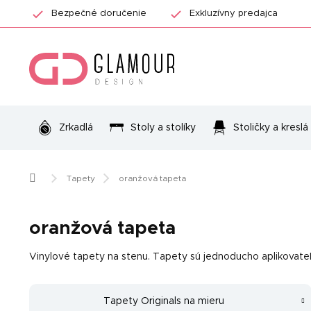
Prejsť
Bezpečné doručenie
Exkluzívny predajca
na
obsah
Zrkadlá
Stoly a stolíky
Stoličky a kreslá
Domov
Tapety
oranžová tapeta
oranžová tapeta
Vinylové tapety na stenu. Tapety sú jednoducho aplikovateľn
Tapety Originals na mieru