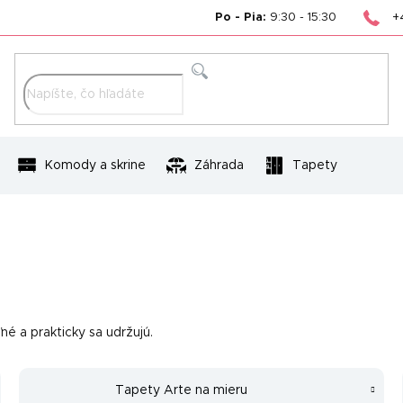
+
Po - Pia:
9:30 - 15:30
Hľadať
Komody a skrine
Záhrada
Tapety
é a prakticky sa udržujú.
Tapety Arte na mieru