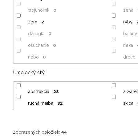
trojuholník
žena
0
zem
ryby
2
džungľa
balóny
0
ošúchanie
rieka
0
nebo
drevo
0
Umelecký štýl
abstrakcia
akvarel
28
ručná maľba
skica
32
Zobrazených položiek:
44