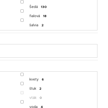
Šedá
130
fialová
18
šalvia
2
kvety
6
štuk
2
vták
0
voda
4