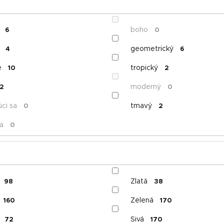
boho
6
0
geometrický
4
6
e
tropický
10
2
moderný
2
0
ci sa
tmavý
0
2
a
0
Zlatá
98
38
Zelená
160
170
Sivá
72
170