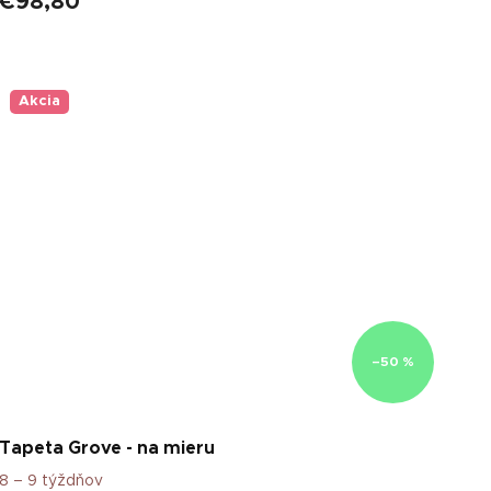
€98,80
Akcia
–50 %
Tapeta Grove - na mieru
8 – 9 týždňov