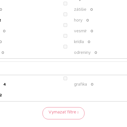
zátišie
0
0
hory
2
0
vesmír
0
0
krídla
0
0
odreniny
0
0
grafika
4
0
2
Vymazať filtre