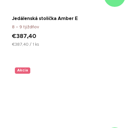
Jedálenská stolička Amber E
8 – 9 týždňov
€387,40
Jednotková
€387,40 / 1 ks
cena:
Akcia