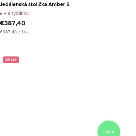
Jedálenská stolička Amber S
8 – 9 týždňov
€387,40
Jednotková
€387,40 / 1 ks
cena:
Akcia
–50 %