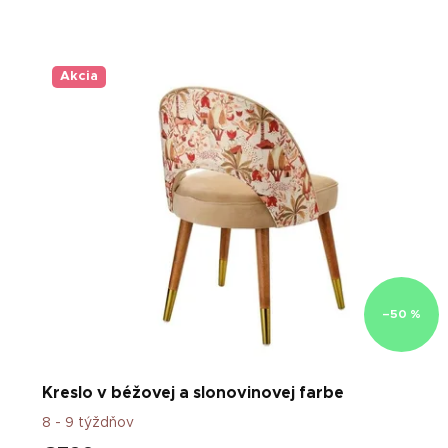
V
ý
p
Akcia
i
s
p
r
o
d
u
k
t
o
–50 %
v
Kreslo v béžovej a slonovinovej farbe
8 - 9 týždňov