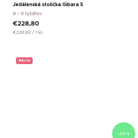
Jedálenská stolička Gibara S
8 – 9 týždňov
€228,80
Jednotková
€228,80 / 1 ks
cena:
Akcia
–50 %