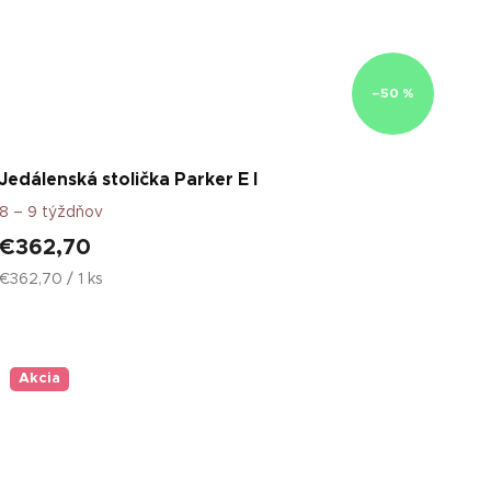
–50 %
Jedálenská stolička Parker E I
8 – 9 týždňov
€362,70
Jednotková
€362,70 / 1 ks
cena:
Akcia