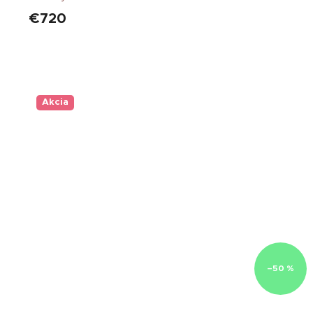
€720
Akcia
–50 %