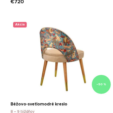
€720
Akcia
–50 %
Béžovo-svetlomodré kreslo
8 – 9 týždňov