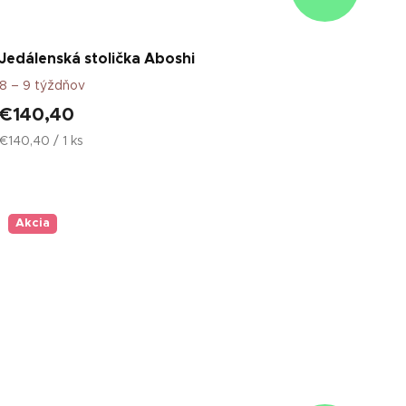
Jedálenská stolička Aboshi
8 – 9 týždňov
€140,40
Jednotková
€140,40 / 1 ks
cena:
Akcia