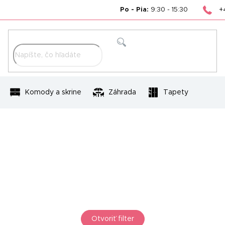
+
Po - Pia:
9:30 - 15:30
Hľadať
Komody a skrine
Záhrada
Tapety
Otvoriť filter