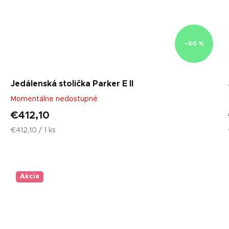
–50 %
Jedálenská stolička Parker E II
Momentálne nedostupné
€412,10
Jednotková
€412,10 / 1 ks
cena:
Akcia