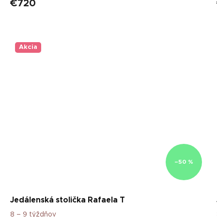
€720
Akcia
–50 %
Jedálenská stolička Rafaela T
8 – 9 týždňov