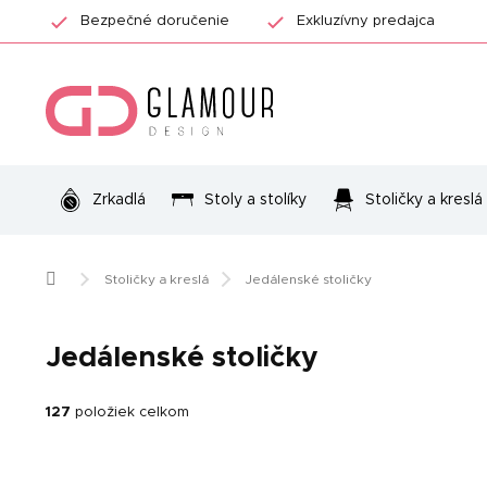
Prejsť
Bezpečné doručenie
Exkluzívny predajca
na
obsah
Zrkadlá
Stoly a stolíky
Stoličky a kreslá
Domov
Stoličky a kreslá
Jedálenské stoličky
Jedálenské stoličky
127
položiek celkom