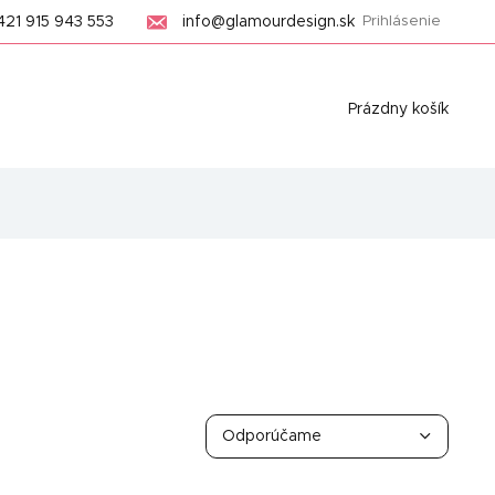
421 915 943 553
info@glamourdesign.sk
Prihlásenie
Nákupný
Prázdny košík
košík
R
a
Odporúčame
d
Najlacnejšie
e