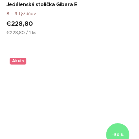
Jedálenská stolička Gibara E
8 – 9 týždňov
€228,80
Jednotková
€228,80 / 1 ks
cena:
Akcia
–50 %