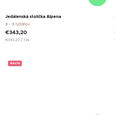
Jedálenská stolička Alpena
8 – 9 týždňov
€343,20
Jednotková
€343,20 / 1 ks
cena:
Akcia