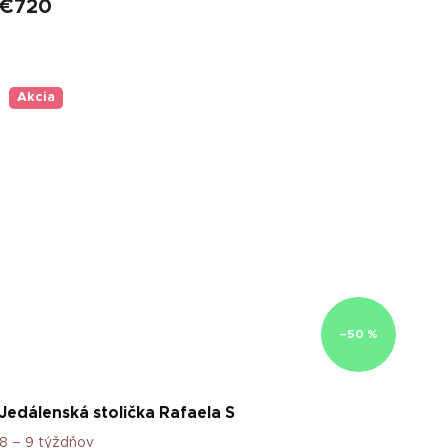
€720
Akcia
–50 %
Jedálenská stolička Rafaela S
8 – 9 týždňov