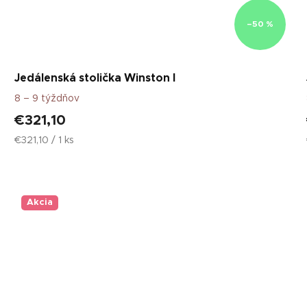
–50 %
Jedálenská stolička Winston I
8 – 9 týždňov
€321,10
Jednotková
€321,10 / 1 ks
cena:
Akcia