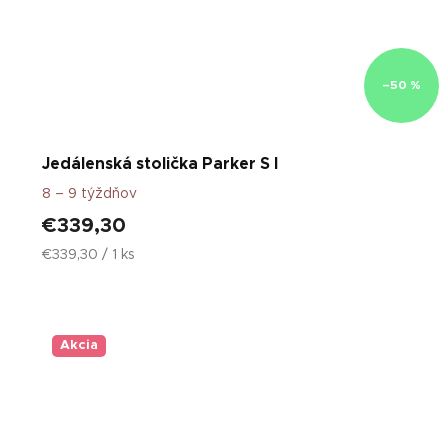
–50 %
Jedálenská stolička Parker S I
8 – 9 týždňov
€339,30
Jednotková
€339,30 / 1 ks
cena:
Akcia