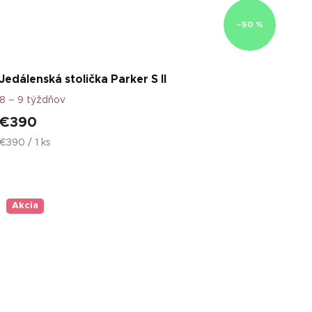
–50 %
Jedálenská stolička Parker S II
8 – 9 týždňov
€390
Jednotková
€390 / 1 ks
cena:
Akcia