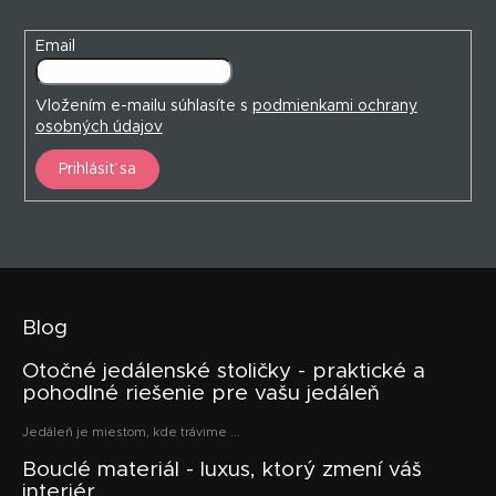
e
Email
Vložením e-mailu súhlasíte s
podmienkami ochrany
osobných údajov
Prihlásiť sa
Blog
Otočné jedálenské stoličky - praktické a
pohodlné riešenie pre vašu jedáleň
Jedáleň je miestom, kde trávime ...
Bouclé materiál - luxus, ktorý zmení váš
interiér