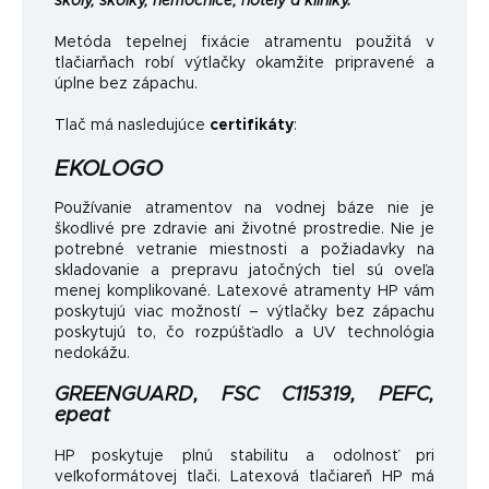
školy, škôlky, nemocnice, hotely a kliniky.
Metóda tepelnej fixácie atramentu použitá v
tlačiarňach robí výtlačky okamžite pripravené a
úplne bez zápachu.
Tlač má nasledujúce
certifikáty
:
EKOLOGO
Používanie atramentov na vodnej báze nie je
škodlivé pre zdravie ani životné prostredie. Nie je
potrebné vetranie miestnosti a požiadavky na
skladovanie a prepravu jatočných tiel sú oveľa
menej komplikované. Latexové atramenty HP vám
poskytujú viac možností – výtlačky bez zápachu
poskytujú to, čo rozpúšťadlo a UV technológia
nedokážu.
GREENGUARD, FSC C115319, PEFC,
epeat
HP poskytuje plnú stabilitu a odolnosť pri
veľkoformátovej tlači. Latexová tlačiareň HP má