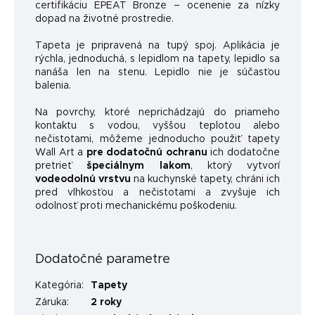
certifikáciu EPEAT Bronze – ocenenie za nízky
dopad na životné prostredie.
Tapeta je pripravená na tupý spoj. Aplikácia je
rýchla, jednoduchá, s lepidlom na tapety, lepidlo sa
nanáša len na stenu. Lepidlo nie je súčasťou
balenia.
Na povrchy, ktoré neprichádzajú do priameho
kontaktu s vodou, vyššou teplotou alebo
nečistotami, môžeme jednoducho použiť tapety
Wall Art a
pre dodatočnú ochranu
ich dodatočne
pretrieť
špeciálnym lakom
, ktorý vytvorí
vodeodolnú vrstvu
na kuchynské tapety, chráni ich
pred vlhkosťou a nečistotami a zvyšuje ich
odolnosť proti mechanickému poškodeniu.
Dodatočné parametre
Kategória
:
Tapety
Záruka
:
2 roky