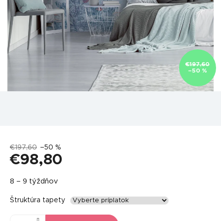
€197,60
–50 %
€197,60
–50 %
€98,80
Jednotková
8 – 9 týždňov
cena:
Štruktúra tapety