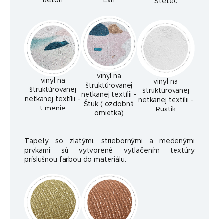
Betón
Ľan
Štetec
vinyl na
vinyl na
vinyl na
štruktúrovanej
štruktúrovanej
štruktúrovanej
netkanej textílii -
netkanej textílii -
netkanej textílii -
Štuk ( ozdobná
Umenie
Rustik
omietka)
Tapety so zlatými, striebornými a medenými
prvkami sú vytvorené vytlačením textúry
príslušnou farbou do materiálu.