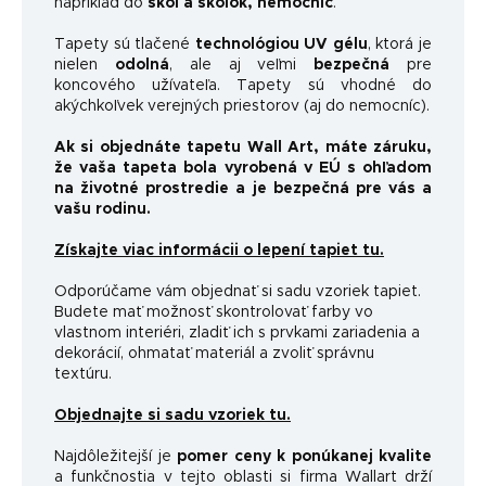
napríklad do
škôl a škôlok, nemocníc
.
Tapety sú tlačené
technológiou UV gélu
, ktorá je
nielen
odolná
, ale aj veľmi
bezpečná
pre
koncového užívateľa. Tapety sú vhodné do
akýchkoľvek verejných priestorov (aj do nemocníc).
Ak si objednáte tapetu Wall Art, máte záruku,
že vaša tapeta bola vyrobená v EÚ s ohľadom
na životné prostredie a je bezpečná pre vás a
vašu rodinu.
Získajte viac informácii o lepení tapiet tu.
Odporúčame vám objednať si sadu vzoriek tapiet.
Budete mať možnosť skontrolovať farby vo
vlastnom interiéri, zladiť ich s prvkami zariadenia a
dekorácií, ohmatať materiál a zvoliť správnu
textúru.
Objednajte si sadu vzoriek tu.
Najdôležitejší je
pomer ceny k ponúkanej kvalite
a funkčnosti
a v tejto oblasti si firma Wallart drží