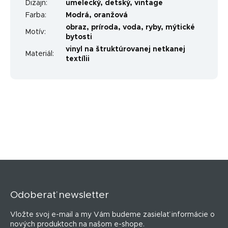
Dizajn
:
umelecký
,
detský
,
vintage
Farba
:
Modrá
,
oranžová
obraz
,
príroda
,
voda
,
ryby
,
mýtické
Motív
:
bytosti
vinyl na štruktúrovanej netkanej
Materiál
:
textílii
Z
á
p
Odoberať newsletter
ä
t
Vložte svoj e-mail a my Vám budeme zasielať informácie o
i
nových produktoch na našom e-shope.