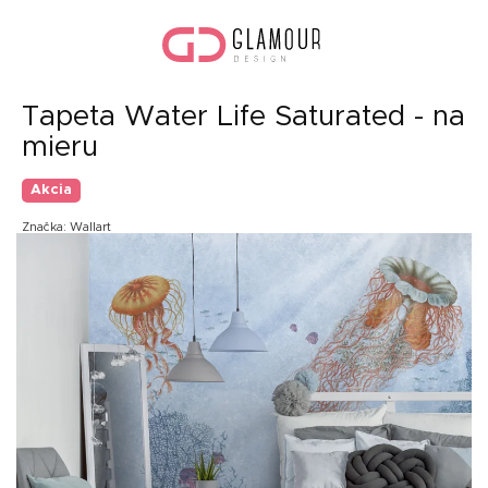
Prejsť
Nák
na
koší
obsah
Tapeta Water Life Saturated - na
mieru
Akcia
Značka:
Wallart