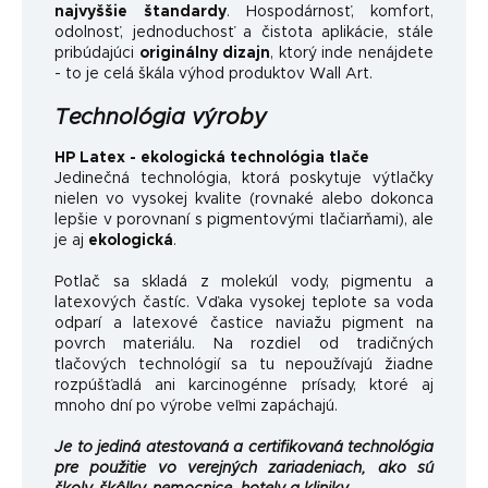
najvyššie štandardy
.
Hospodárnosť, komfort,
odolnosť, jednoduchosť a čistota aplikácie, stále
pribúdajúci
originálny dizajn
, ktorý inde nenájdete
- to je celá škála výhod produktov Wall Art.
Technológia výroby
HP Latex - ekologická technológia tlače
Jedinečná technológia, ktorá poskytuje výtlačky
nielen vo vysokej kvalite (rovnaké alebo dokonca
lepšie v porovnaní s pigmentovými tlačiarňami), ale
je aj
ekologická
.
Potlač sa skladá z molekúl vody, pigmentu a
latexových častíc. Vďaka vysokej teplote sa voda
odparí a latexové častice naviažu pigment na
povrch materiálu. Na rozdiel od tradičných
tlačových technológií sa tu nepoužívajú žiadne
rozpúšťadlá ani karcinogénne prísady, ktoré aj
mnoho dní po výrobe veľmi zapáchajú.
Je to jediná atestovaná a certifikovaná technológia
pre použitie vo verejných zariadeniach, ako sú