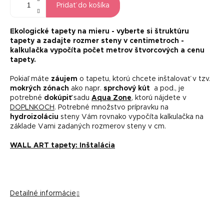
Pridať do košíka
Ekologické tapety na mieru -
vyberte si štruktúru
tapety a zadajte rozmer steny v centimetroch -
kalkulačka vypočíta počet metrov štvorcových a cenu
tapety.
Pokiaľ máte
záujem
o tapetu, ktorú chcete inštalovať v tzv.
mokrých zónach
ako napr.
sprchový kút
a pod., je
potrebné
dokúpiť
sadu
Aqua Zone
, ktorú nájdete v
DOPLNKOCH
. Potrebné množstvo prípravku na
hydroizoláciu
steny Vám rovnako vypočíta kalkulačka na
základe Vami zadaných rozmerov steny v cm.
WALL ART tapety: Inštalácia
Detailné informácie