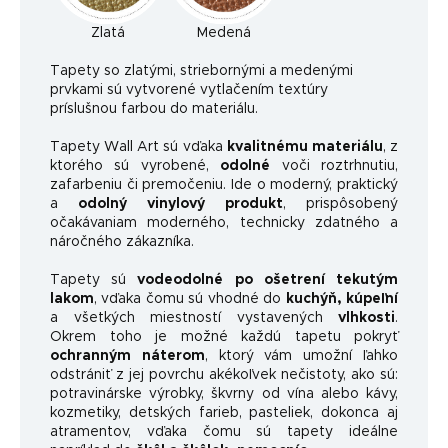
Zlatá
Medená
Ta
pety so zlatými, striebornými a medenými
prvkami sú vytvorené vytlačením textúry
príslušnou farbou do materiálu.
Tapety Wall Art sú vďaka
kvalitnému materiálu
, z
ktorého sú vyrobené,
odolné
voči roztrhnutiu,
zafarbeniu či premočeniu. Ide o moderný, praktický
a
odolný vinylový produkt
, prispôsobený
očakávaniam moderného, ​​technicky zdatného a
náročného zákazníka.
Tapety sú
vodeodolné po ošetrení tekutým
lakom
, vďaka čomu sú vhodné do
kuchýň, kúpeľní
a všetkých miestností vystavených
vlhkosti
.
Okrem toho je možné každú tapetu pokryť
ochranným náterom
, ktorý vám umožní ľahko
odstrániť z jej povrchu akékoľvek nečistoty, ako sú:
potravinárske výrobky, škvrny od vína alebo kávy,
kozmetiky, detských farieb, pasteliek, dokonca aj
atramentov, vďaka čomu sú tapety ideálne