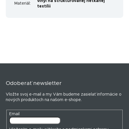
vinyl na štruktúrovanej netkanej
Materiál
:
textílii
Z
á
p
Odoberať newsletter
ä
t
Vložte svoj e-mail a my Vám budeme zasielať informácie o
i
nových produktoch na našom e-shope.
e
Email