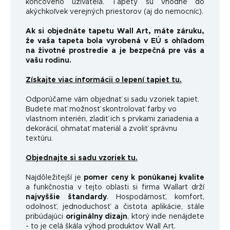
koncového užívateľa. Tapety sú vhodné do
akýchkoľvek verejných priestorov (aj do nemocníc).
Ak si objednáte tapetu Wall Art, máte záruku,
že vaša tapeta bola vyrobená v EÚ s ohľadom
na životné prostredie a je bezpečná pre vás a
vašu rodinu.
Získajte viac informácii o lepení tapiet tu.
Odporúčame vám objednať si sadu vzoriek tapiet.
Budete mať možnosť skontrolovať farby vo
vlastnom interiéri, zladiť ich s prvkami zariadenia a
dekorácií, ohmatať materiál a zvoliť správnu
textúru.
Objednajte si sadu vzoriek tu.
Najdôležitejší je
pomer ceny k ponúkanej kvalite
a funkčnosti
a v tejto oblasti si firma Wallart drží
najvyššie štandardy
.
Hospodárnosť, komfort,
odolnosť, jednoduchosť a čistota aplikácie, stále
pribúdajúci
originálny dizajn
, ktorý inde nenájdete
- to je celá škála výhod produktov Wall Art.