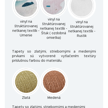
vinyl na
vinyl na
vinyl na
štruktúrovanej
štruktúrovanej
štruktúrovanej
netkanej textílii -
netkanej textílii -
netkanej textílii -
Štuk ( ozdobná
Umenie
Rustik
omietka)
Tapety so zlatými, striebornými a medenými
prvkami sú vytvorené vytlačením textúry
príslušnou farbou do materiálu.
Zlatá
Medená
Ta
pety so zlatými, striebornými a medenými