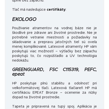
úplne bez zápachu.
Tlač má nasledujúce
certifikáty
:
EKOLOGO
Používanie atramentov na vodnej báze nie je
škodlivé pre zdravie ani životné prostredie. Nie je
potrebné vetranie miestnosti a požiadavky na
skladovanie a prepravu jatočných tiel sú oveľa
menej komplikované. Latexové atramenty HP vám
poskytujú viac možností – výtlačky bez zápachu
poskytujú to, čo rozpúšťadlo a UV technológia
nedokážu.
GREENGUARD, FSC C115319, PEFC,
epeat
HP poskytuje plnú stabilitu a odolnosť pri
veľkoformátovej tlači. Latexová tlačiareň HP má
certifikáciu EPEAT Bronze – ocenenie za nízky
dopad na životné prostredie.
Tapeta je pripravená na tupý spoj. Aplikácia je