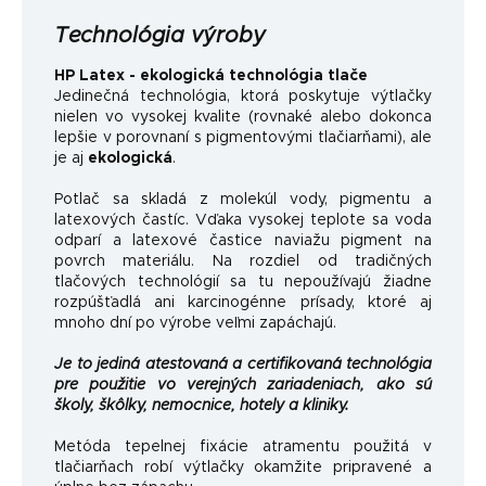
Technológia výroby
HP Latex - ekologická technológia tlače
Jedinečná technológia, ktorá poskytuje výtlačky
nielen vo vysokej kvalite (rovnaké alebo dokonca
lepšie v porovnaní s pigmentovými tlačiarňami), ale
je aj
ekologická
.
Potlač sa skladá z molekúl vody, pigmentu a
latexových častíc. Vďaka vysokej teplote sa voda
odparí a latexové častice naviažu pigment na
povrch materiálu. Na rozdiel od tradičných
tlačových technológií sa tu nepoužívajú žiadne
rozpúšťadlá ani karcinogénne prísady, ktoré aj
mnoho dní po výrobe veľmi zapáchajú.
Je to jediná atestovaná a certifikovaná technológia
pre použitie vo verejných zariadeniach, ako sú
školy, škôlky, nemocnice, hotely a kliniky.
Metóda tepelnej fixácie atramentu použitá v
tlačiarňach robí výtlačky okamžite pripravené a