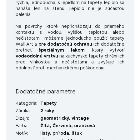
rýchla, jednoduchá, s lepidlom na tapety, lepidlo sa
nanáša len na stenu. Lepidlo nie je súčasťou
balenia.
Na povrchy, ktoré neprichádzajú do priameho
kontaktu s vodou, vyššou teplotou alebo
nečistotami, môžeme jednoducho použiť tapety
Wall Art a
pre dodatočnú ochranu
ich dodatočne
pretrieť
špeciálnym lakom
, ktorý vytvorí
vodeodolnú vrstvu
na kuchynské tapety, chráni ich
pred vlhkosťou a nečistotami a zvyšuje ich
odolnosť proti mechanickému poškodeniu.
Dodatočné parametre
Kategória
:
Tapety
Záruka
:
2 roky
Dizajn
:
geometrický
,
vintage
Farba
:
Žltá
,
Červená
,
oranžová
Motív
:
listy
,
príroda
,
štuk