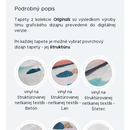
Podrobný popis
Tapety z kolekcie
Originals
sú výsledkom výroby
tímu grafického dizajnu prevedené do digitálnej
verzie.
Pri každej tapete je možné vybrať povrchový
dizajn tapety - jej
štruktúru
:
vinyl na
vinyl na
vinyl na
štruktúrovanej
štruktúrovanej
štruktúrovanej
netkanej textílii -
netkanej textílii -
netkanej textílii -
Betón
Ľan
Štetec