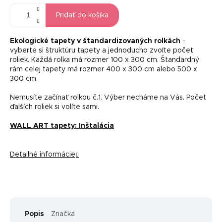
Pridať do košíka
Ekologické tapety v štandardizovaných rolkách
-
vyberte si štruktúru tapety a jednoducho zvoľte počet
roliek. Každá rolka má rozmer 100 x 300 cm. Štandardný
rám celej tapety má rozmer 400 x 300 cm alebo 500 x
300 cm.
Nemusíte začínať rolkou č.1. Výber necháme na Vás. Počet
ďalších roliek si volíte sami.
WALL ART tapety: Inštalácia
Detailné informácie
Popis
Značka