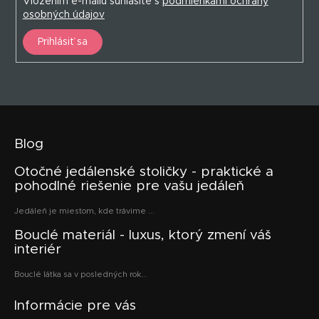
Vložením e-mailu súhlasíte s
podmienkami ochrany
osobných údajov
Prihlásiť sa
Blog
Otočné jedálenské stoličky - praktické a
pohodlné riešenie pre vašu jedáleň
Jedáleň je miestom, kde trávime ...
Bouclé materiál - luxus, ktorý zmení váš
interiér
Bouclé látka sa v posledných rok...
Informácie pre vás