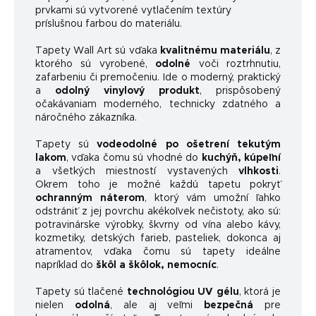
prvkami sú vytvorené vytlačením textúry
príslušnou farbou do materiálu.
Tapety Wall Art sú vďaka
kvalitnému materiálu
, z
ktorého sú vyrobené,
odolné
voči roztrhnutiu,
zafarbeniu či premočeniu. Ide o moderný, praktický
a
odolný vinylový produkt
, prispôsobený
očakávaniam moderného, ​​technicky zdatného a
náročného zákazníka.
Tapety sú
vodeodolné po ošetrení tekutým
lakom
, vďaka čomu sú vhodné do
kuchýň, kúpeľní
a všetkých miestností vystavených
vlhkosti
.
Okrem toho je možné každú tapetu pokryť
ochranným náterom
, ktorý vám umožní ľahko
odstrániť z jej povrchu akékoľvek nečistoty, ako sú:
potravinárske výrobky, škvrny od vína alebo kávy,
kozmetiky, detských farieb, pasteliek, dokonca aj
atramentov, vďaka čomu sú tapety ideálne
napríklad do
škôl a škôlok, nemocníc
.
Tapety sú tlačené
technológiou UV gélu
, ktorá je
nielen
odolná
, ale aj veľmi
bezpečná
pre