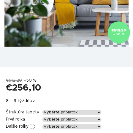
€512,20
–50 %
€512,20
–50 %
€256,10
Jednotková
8 – 9 týždňov
cena:
Štruktúra tapety
Prvá rolka
Ďalšie rolky
?