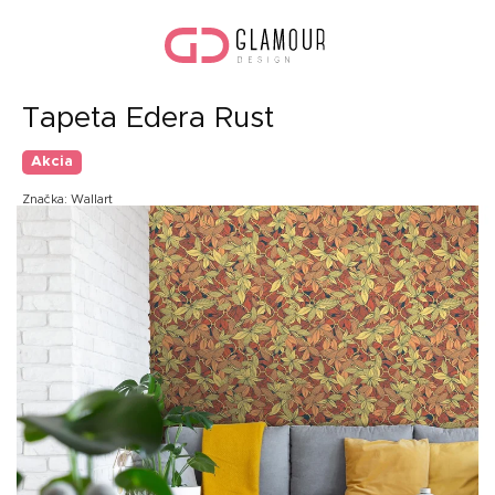
Prejsť
Nák
na
koší
obsah
Tapeta Edera Rust
Akcia
Značka:
Wallart