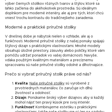
výber čiernych stolíkov rôznych tvarov a štýlov, ktoré sa
ľahko začlenia do akéhokoľvek prostredia. Sú ideálnym
doplnkom pre moderné interiéry, ale aj pre tých, ktorí chcú
vniesť trochu kontrastu do tradičnejšieho zariadenia.
Moderné a praktické príručné stolíky
V dnešnej dobe je nábytok nielen o vzhľade, ale aj o
funkčnosti. Moderné príručné stolíky z našej ponuky spájajú
štýlový dizajn s praktickými vlastnosťami. Mnohé modely
obsahujú úložné priestory, zásuvky alebo poličky, ktoré vám
pomôžu udržať poriadok vo vašej domácnosti. Navyše,
vďaka použitým kvalitným materiálom a precíznemu
spracovaniu sú naše príručné stolíky odolné a dlhotrvajúce.
Prečo si vybrať príručný stolík práve od nás?
Kvalita
:
Naše príručné stolíky
sú vyrobené z
prvotriednych materiálov, čo zaručuje ich dlhú
životnosť a odolnosť.
Dizajn
: Ponúkame široký výber dizajnov, aby si každý
mohol nájsť ten pravý kúsok pre svoj interiér.
Funkčnosť
: Kombinujeme estetiku s praktickými
vlastnosťami, takže naše stolíky nie sú len na ozdobu,