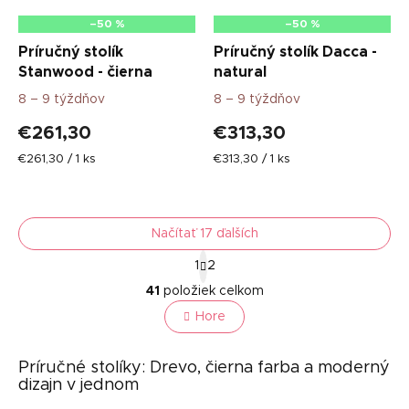
–50 %
–50 %
Príručný stolík
Príručný stolík Dacca -
Stanwood - čierna
natural
8 – 9 týždňov
8 – 9 týždňov
€261,30
€313,30
Jednotková
Jednotková
€261,30 / 1 ks
€313,30 / 1 ks
cena:
cena:
Načítať 17 ďalších
S
1
2
t
O
r
41
položiek celkom
v
á
l
Hore
n
á
k
o
d
v
Príručné stolíky: Drevo, čierna farba a moderný
a
a
dizajn v jednom
c
n
i