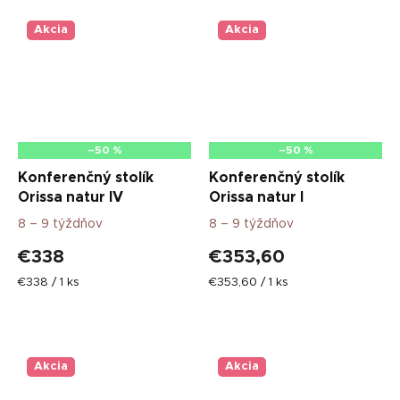
Akcia
Akcia
–50 %
–50 %
Konferenčný stolík
Konferenčný stolík
Orissa natur IV
Orissa natur I
8 – 9 týždňov
8 – 9 týždňov
€338
€353,60
Jednotková
Jednotková
€338 / 1 ks
€353,60 / 1 ks
cena:
cena:
Akcia
Akcia