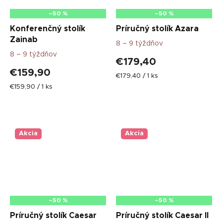
–50 %
–50 %
Konferenčný stolík
Príručný stolík Azara
Zainab
8 – 9 týždňov
8 – 9 týždňov
€179,40
€159,90
Jednotková
€179,40 / 1 ks
cena:
Jednotková
€159,90 / 1 ks
cena:
Akcia
Akcia
–50 %
–50 %
Príručný stolík Caesar
Príručný stolík Caesar II