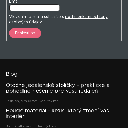
Email
Vložením e-mailu súhlasíte s
podmienkami ochrany
osobných údajov
Prihlásiť sa
Blog
Otočné jedálenské stoličky - praktické a
pohodlné riešenie pre vašu jedáleň
Jedáleň je miestom, kde trávime ...
Bouclé materiál - luxus, ktorý zmení váš
interiér
Bouclé látka sa v posledných rok...