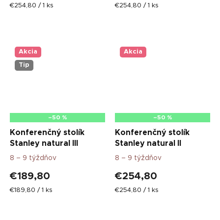
Jednotková
Jednotková
€254,80 / 1 ks
€254,80 / 1 ks
cena:
cena:
Akcia
Akcia
Tip
–50 %
–50 %
Konferenčný stolík
Konferenčný stolík
Stanley natural III
Stanley natural II
8 – 9 týždňov
8 – 9 týždňov
€189,80
€254,80
Jednotková
Jednotková
€189,80 / 1 ks
€254,80 / 1 ks
cena:
cena: