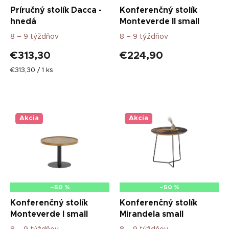
o
u
Príručný stolík Dacca -
Konferenčný stolík
v
k
hnedá
Monteverde II small
t
8 – 9 týždňov
8 – 9 týždňov
o
v
€313,30
€224,90
Jednotková
€313,30 / 1 ks
cena:
Akcia
Akcia
–50 %
–50 %
Konferenčný stolík
Konferenčný stolík
Monteverde I small
Mirandela small