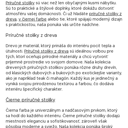
i
Príručné stolíky
sú viac než len obyčajnými kusmi nábytku.
e
e
Sú to praktické a štýlové doplnky, ktoré dokážu dotvoriť
p
atmosféru vašej domácnosti. Či už hľadáte
r
príručné stolíky z
dreva
,
v čiernej farbe
alebo tie, ktoré spájajú moderný dizajn
v
s praktickosťou, naša ponuka vás určite nadchne.
k
y
Príručné stolíky z dreva
v
ý
Drevo je materiál, ktorý prináša do interiéru pocit tepla a
p
útulnosti.
Príručné stolíky z dreva
sú ideálnou voľbou pre
i
tých, ktorí oceňujú prírodné materiály a chcú vytvoriť
s
príjemné prostredie vo svojom domove. Naša kolekcia
u
drevených príručných stolíkov ponúka rôzne druhy drevín,
od klasických dubových a bukových po exotickejšie varianty,
ako je napríklad teak či mahagón. Každý kus je jedinečný a
vyniká svojou prirodzenou textúrou a farbou, čo dodáva
interiéru špecifický charakter.
Čierne príručné stolíky
Čierna farba je univerzálnym a nadčasovým prvkom, ktorý
sa hodí do každého interiéru. Čierne príručné stolíky dodajú
miestnosti eleganciu a sofistikovanosť, zároveň však
pôsobia moderne a sviežo. Naša kolekcia ponúka široký