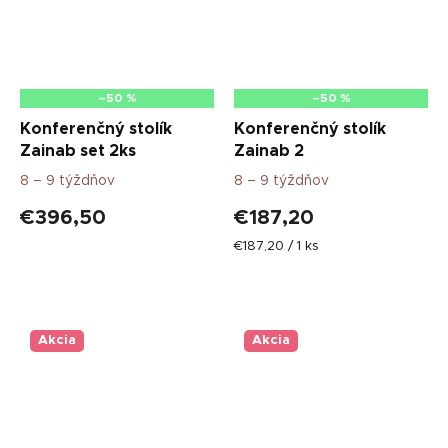
–50 %
–50 %
Konferenčný stolík
Konferenčný stolík
Zainab set 2ks
Zainab 2
8 – 9 týždňov
8 – 9 týždňov
€396,50
€187,20
Jednotková
€187,20 / 1 ks
cena:
Akcia
Akcia