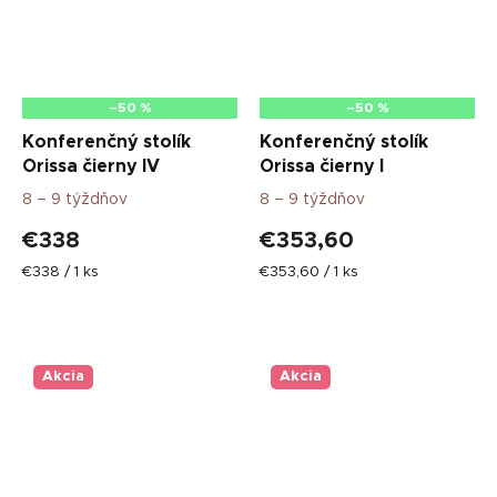
–50 %
–50 %
Konferenčný stolík
Konferenčný stolík
Orissa čierny IV
Orissa čierny I
8 – 9 týždňov
8 – 9 týždňov
€338
€353,60
Jednotková
Jednotková
€338 / 1 ks
€353,60 / 1 ks
cena:
cena:
Akcia
Akcia