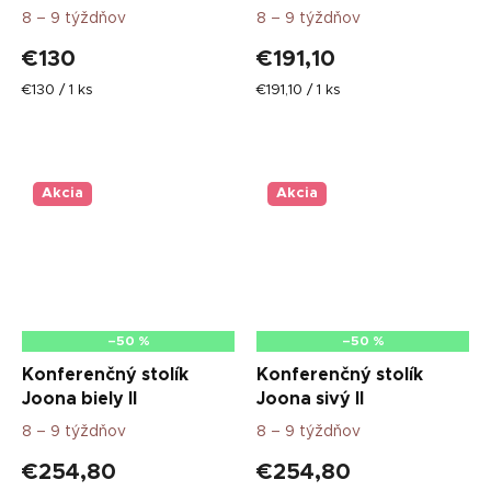
8 – 9 týždňov
8 – 9 týždňov
€130
€191,10
Jednotková
Jednotková
€130 / 1 ks
€191,10 / 1 ks
cena:
cena:
Akcia
Akcia
–50 %
–50 %
Konferenčný stolík
Konferenčný stolík
Joona biely II
Joona sivý II
8 – 9 týždňov
8 – 9 týždňov
€254,80
€254,80