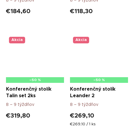
8 – 9 týždňov
8 – 9 týždňov
€184,60
€118,30
Akcia
Akcia
–50 %
–50 %
Konferenčný stolík
Konferenčný stolík
Talin set 2ks
Leander 2
8 – 9 týždňov
8 – 9 týždňov
€319,80
€269,10
Jednotková
€269,10 / 1 ks
cena: