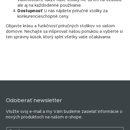
ale aj na každodenné používanie.
Dostupnosť
: U nás nájdete príručné stolíky za
konkurencieschopné ceny.
Objavte krásu a funkčnosť príručných stolíkov vo vašom
domove. Nechajte sa inšpirovať našou ponukou a vyberte si
ten správny kúsok, ktorý splní všetky vaše očakávania.
Z
á
p
Odoberať newsletter
ä
t
Vložte svoj e-mail a my Vám budeme zasielať informácie o
i
nových produktoch na našom e-shope.
e