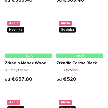
€569,40
€569,40
od
od
l
i
č
k
Akcia
Akcia
a
Novinka
Novinka
m
i
–50 %
–50 %
Zrkadlo Mabex Wood
Zrkadlo Forma Black
8 – 9 týždňov
8 – 9 týždňov
€657,80
€520
od
od
Akcia
Akcia