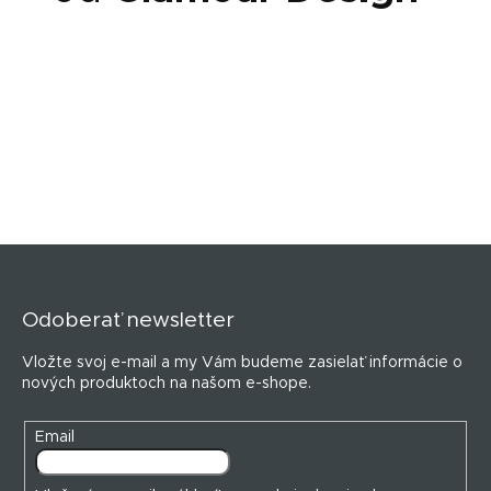
Z
á
p
Odoberať newsletter
ä
t
Vložte svoj e-mail a my Vám budeme zasielať informácie o
i
nových produktoch na našom e-shope.
e
Email