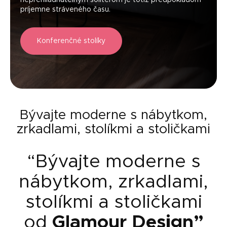
neprehliadnuteľným solitérom je totiž predpokladom
príjemne stráveného času.
Konferenčné stolíky
Bývajte moderne s nábytkom,
zrkadlami, stolíkmi a stoličkami
“Bývajte moderne s
nábytkom, zrkadlami,
stolíkmi a stoličkami
od
Glamour Design
”