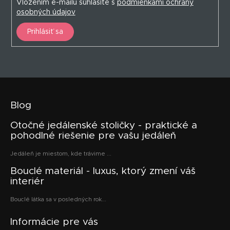
Vložením e-mailu súhlasíte s
podmienkami ochrany
osobných údajov
Prihlásiť sa
Blog
Otočné jedálenské stoličky - praktické a
pohodlné riešenie pre vašu jedáleň
Jedáleň je miestom, kde trávime ...
Bouclé materiál - luxus, ktorý zmení váš
interiér
Bouclé látka sa v posledných rok...
Informácie pre vás