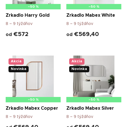
a
–50 %
–50 %
m
Zrkadlo Harry Gold
Zrkadlo Mabex White
i
8 – 9 týždňov
8 – 9 týždňov
,
€572
€569,40
s
od
od
t
o
l
Akcia
Akcia
í
Novinka
Novinka
k
m
i
a
–50 %
–50 %
s
Zrkadlo Mabex Copper
Zrkadlo Mabex Silver
t
8 – 9 týždňov
8 – 9 týždňov
o