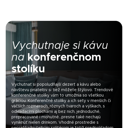
Vychutnaje si kávu
na
konferenčnom
stolíku
Vychutnať si popoludňajší dezert a kávu alebo
návštevu priateľov si tiež môžete štýlovo. Trendové
konferenčné stolíky vám to umožnia so všetkou
gráciou. Konferenčné stolíky a ich sety v menších či
väčších rozmeroch, rôznych tvaroch a výškach, s
odkladacími plochami aj bez nich, jednoduché,
prepracované i mohutné...presne také nechajú
vyniknúť nielen drinkom. Vhodné prostredie s