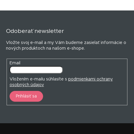
Z
á
p
Odoberať newsletter
ä
t
Vložte svoj e-mail a my Vám budeme zasielať informácie o
i
nových produktoch na našom e-shope.
e
Email
Vložením e-mailu súhlasíte s
podmienkami ochrany
osobných údajov
Prihlásiť sa