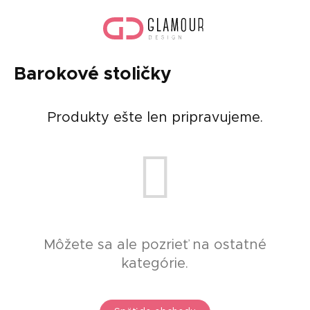
Prejsť
Nák
na
koší
obsah
Barokové stoličky
Produkty ešte len pripravujeme.
Môžete sa ale pozrieť na ostatné
kategórie.