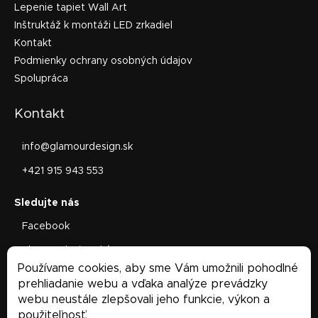
Lepenie tapiet Wall Art
Inštruktáž k montáži LED zrkadiel
Kontakt
Podmienky ochrany osobných údajov
Spolupráca
Kontakt
info
@
glamourdesign.sk
+421 915 943 553
Facebook
glamourdesign.sk/
Používame cookies, aby sme Vám umožnili pohodlné
Facebook
prehliadanie webu a vďaka analýze prevádzky
webu neustále zlepšovali jeho funkcie, výkon a
použiteľnosť.