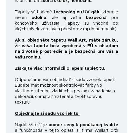
napríklad do
škôl a škôlok, nemocníc
.
Tapety sú tlačené
technológiou UV gélu
, ktorá je
nielen
odolná
, ale aj veľmi
bezpečná
pre
koncového užívateľa. Tapety sú vhodné do
akýchkoľvek verejných priestorov (aj do nemocníc).
Ak si objednáte tapetu Wall Art, máte záruku,
že vaša tapeta bola vyrobená v EÚ s ohľadom
na životné prostredie a je bezpečná pre vás a
vašu rodinu.
Získajte viac informácii o lepení tapiet tu.
Odporúčame vám objednať si sadu vzoriek tapiet.
Budete mať možnosť skontrolovať farby vo
vlastnom interiéri, zladiť ich s prvkami zariadenia a
dekorácií, ohmatať materiál a zvoliť správnu
textúru.
Objednajte si sadu vzoriek tu.
Najdôležitejší je
pomer ceny k ponúkanej kvalite
a funkčnosti
a v tejto oblasti si firma Wallart drží