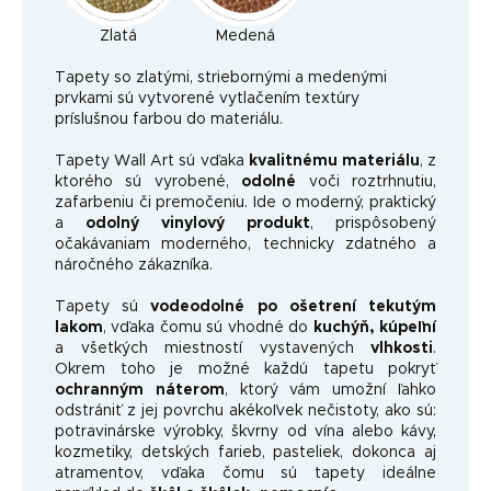
Zlatá
Medená
Ta
pety so zlatými, striebornými a medenými
prvkami sú vytvorené vytlačením textúry
príslušnou farbou do materiálu.
Tapety Wall Art sú vďaka
kvalitnému materiálu
, z
ktorého sú vyrobené,
odolné
voči roztrhnutiu,
zafarbeniu či premočeniu. Ide o moderný, praktický
a
odolný vinylový produkt
, prispôsobený
očakávaniam moderného, ​​technicky zdatného a
náročného zákazníka.
Tapety sú
vodeodolné po ošetrení tekutým
lakom
, vďaka čomu sú vhodné do
kuchýň, kúpeľní
a všetkých miestností vystavených
vlhkosti
.
Okrem toho je možné každú tapetu pokryť
ochranným náterom
, ktorý vám umožní ľahko
odstrániť z jej povrchu akékoľvek nečistoty, ako sú:
potravinárske výrobky, škvrny od vína alebo kávy,
kozmetiky, detských farieb, pasteliek, dokonca aj
atramentov, vďaka čomu sú tapety ideálne