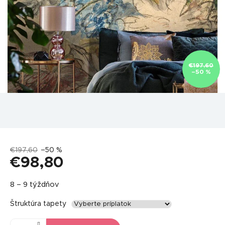
€197,60
–50 %
€197,60
–50 %
€98,80
Jednotková
8 – 9 týždňov
cena:
Štruktúra tapety