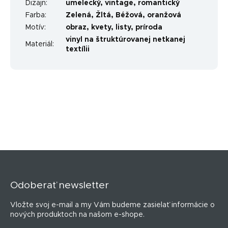
Dizajn
:
umelecký
,
vintage
,
romantický
Farba
:
Zelená
,
Žltá
,
Béžová
,
oranžová
Motív
:
obraz
,
kvety
,
listy
,
príroda
vinyl na štruktúrovanej netkanej
Materiál
:
textílii
Z
á
p
Odoberať newsletter
ä
t
Vložte svoj e-mail a my Vám budeme zasielať informácie o
i
nových produktoch na našom e-shope.
e