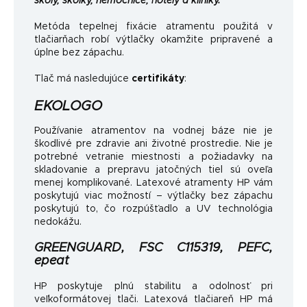
školy, škôlky, nemocnice, hotely a kliniky.
Metóda tepelnej fixácie atramentu použitá v
tlačiarňach robí výtlačky okamžite pripravené a
úplne bez zápachu.
Tlač má nasledujúce
certifikáty
:
EKOLOGO
Používanie atramentov na vodnej báze nie je
škodlivé pre zdravie ani životné prostredie. Nie je
potrebné vetranie miestnosti a požiadavky na
skladovanie a prepravu jatočných tiel sú oveľa
menej komplikované. Latexové atramenty HP vám
poskytujú viac možností – výtlačky bez zápachu
poskytujú to, čo rozpúšťadlo a UV technológia
nedokážu.
GREENGUARD, FSC C115319, PEFC,
epeat
HP poskytuje plnú stabilitu a odolnosť pri
veľkoformátovej tlači. Latexová tlačiareň HP má