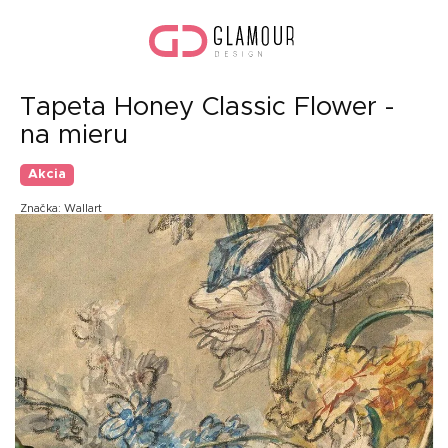
Prejsť
Nák
na
koší
obsah
Tapeta Honey Classic Flower -
na mieru
Akcia
Značka:
Wallart