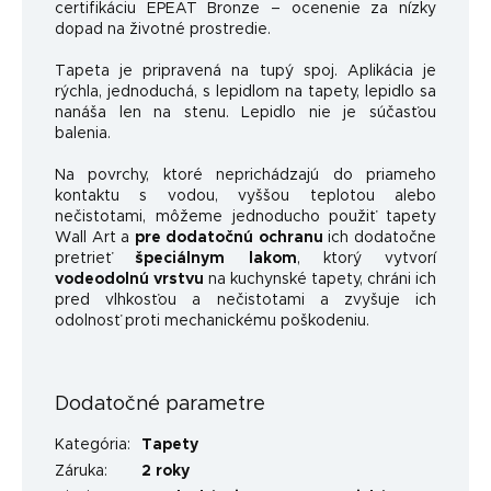
certifikáciu EPEAT Bronze – ocenenie za nízky
dopad na životné prostredie.
Tapeta je pripravená na tupý spoj. Aplikácia je
rýchla, jednoduchá, s lepidlom na tapety, lepidlo sa
nanáša len na stenu. Lepidlo nie je súčasťou
balenia.
Na povrchy, ktoré neprichádzajú do priameho
kontaktu s vodou, vyššou teplotou alebo
nečistotami, môžeme jednoducho použiť tapety
Wall Art a
pre dodatočnú ochranu
ich dodatočne
pretrieť
špeciálnym lakom
, ktorý vytvorí
vodeodolnú vrstvu
na kuchynské tapety, chráni ich
pred vlhkosťou a nečistotami a zvyšuje ich
odolnosť proti mechanickému poškodeniu.
Dodatočné parametre
Kategória
:
Tapety
Záruka
:
2 roky