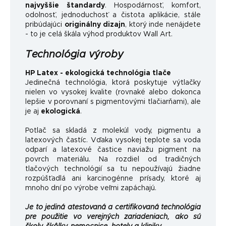
najvyššie štandardy
.
Hospodárnosť, komfort,
odolnosť, jednoduchosť a čistota aplikácie, stále
pribúdajúci
originálny dizajn
, ktorý inde nenájdete
- to je celá škála výhod produktov Wall Art.
Technológia výroby
HP Latex - ekologická technológia tlače
Jedinečná technológia, ktorá poskytuje výtlačky
nielen vo vysokej kvalite (rovnaké alebo dokonca
lepšie v porovnaní s pigmentovými tlačiarňami), ale
je aj
ekologická
.
Potlač sa skladá z molekúl vody, pigmentu a
latexových častíc. Vďaka vysokej teplote sa voda
odparí a latexové častice naviažu pigment na
povrch materiálu. Na rozdiel od tradičných
tlačových technológií sa tu nepoužívajú žiadne
rozpúšťadlá ani karcinogénne prísady, ktoré aj
mnoho dní po výrobe veľmi zapáchajú.
Je to jediná atestovaná a certifikovaná technológia
pre použitie vo verejných zariadeniach, ako sú