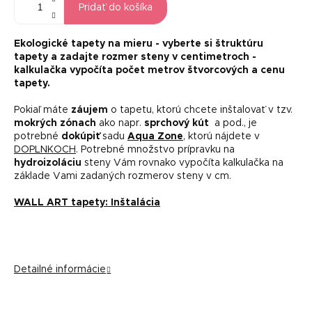
Pridať do košíka
Ekologické tapety na mieru -
vyberte si štruktúru
tapety a zadajte rozmer steny v centimetroch -
kalkulačka vypočíta počet metrov štvorcových a cenu
tapety.
Pokiaľ máte
záujem
o tapetu, ktorú chcete inštalovať v tzv.
mokrých zónach
ako napr.
sprchový kút
a pod., je
potrebné
dokúpiť
sadu
Aqua Zone
, ktorú nájdete v
DOPLNKOCH
. Potrebné množstvo prípravku na
hydroizoláciu
steny Vám rovnako vypočíta kalkulačka na
základe Vami zadaných rozmerov steny v cm.
WALL ART tapety: Inštalácia
Detailné informácie