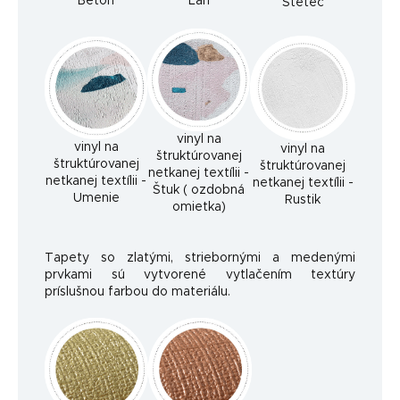
Betón
Ľan
Štetec
vinyl na
vinyl na
vinyl na
štruktúrovanej
štruktúrovanej
štruktúrovanej
netkanej textílii -
netkanej textílii -
netkanej textílii -
Štuk ( ozdobná
Umenie
Rustik
omietka)
Tapety so zlatými, striebornými a medenými
prvkami sú vytvorené vytlačením textúry
príslušnou farbou do materiálu.