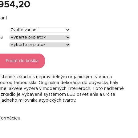
954,20
á
iant
la
Pridať do košíka
ástenné zrkadlo s nepravidelným organickým tvarom a
drou farbou skla. Originálna dekorácia do obývačky, haly
ľne. Skvele vyzerá v moderných interiéroch. Toto nádherné
zrkadlo je vybavené systémom LED osvetlenia a určite
iadneho milovníka atypických tvarov.
nformácie