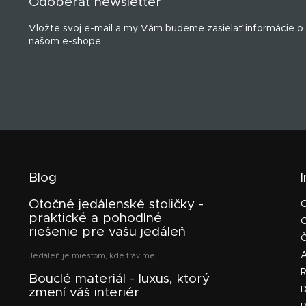
Odoberať newsletter
ä
t
Vložte svoj e-mail a my Vám budeme zasielať informácie o
i
našom e-shope.
e
Blog
Otočné jedálenské stoličky -
praktické a pohodlné
riešenie pre vašu jedáleň
Č
Jedáleň je miestom, kde trávime ...
Bouclé materiál - luxus, ktorý
D
zmení váš interiér