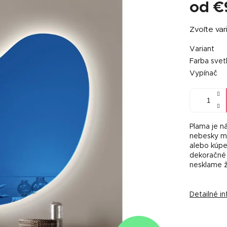
od
€
Jednotkov
Zvoľte var
cena:
Variant
Farba svet
Vypínač
Plama je n
nebesky mo
alebo kúpe
dekoračné 
nesklame ž
Detailné i