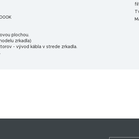
fi
T
 3000K
Ma
lovou plochou.
modelu zrkadla)
rov - vývod kábla v strede zrkadla.
.