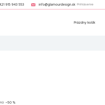
421 915 943 553
info@glamourdesign.sk
Prihlásenie
Nákupný
Prázdny košík
košík
,40
–50 %