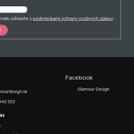
ailu súhlasíte s
podmienkami ochrany osobných údajov
a
Facebook
Glamour Design
mourdesign.sk
943 553
k