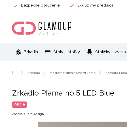
Prejsť
Bezpečné doručenie
Exkluzívny predajca
na
obsah
Zrkadlá
Stoly a stolíky
Stoličky a kreslá
Domov
Zrkadlá
Moderné dizajnové zrkadlá
Zrkadlo Plam
Zrkadlo Plama no.5 LED Blue
Akcia
Značka:
GieraDesign