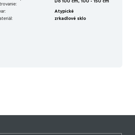
Do 100 cm
,
100 - 150 cm
ltrovanie
:
var
:
Atypické
teriál
:
zrkadlové sklo