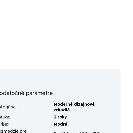
odatočné parametre
Moderné dizajnové
ategória
:
zrkadlá
áruka
:
2 roky
arba
:
Modrá
ozmedzie pre