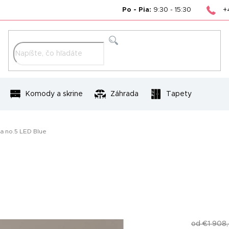
+
Po - Pia:
9:30 - 15:30
Hľadať
Komody a skrine
Záhrada
Tapety
a no.5 LED Blue
od €1 908