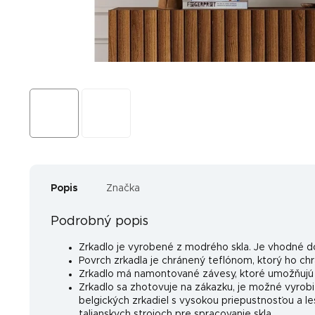
Popis
Značka
Podrobný popis
Zrkadlo je vyrobené z modrého skla. Je vhodné d
Povrch zrkadla je chránený teflónom, ktorý ho ch
Zrkadlo má namontované závesy, ktoré umožňujú j
Zrkadlo sa zhotovuje na zákazku, je možné vyrobiť 
belgických zrkadiel s vysokou priepustnosťou a le
talianskych strojoch pre spracovanie skla.