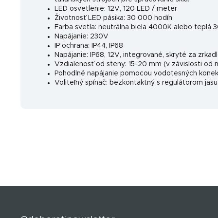
LED osvetlenie: 12V, 120 LED / meter
Životnosť LED pásika: 30 000 hodín
Farba svetla: neutrálna biela 4000K alebo teplá
Napájanie: 230V
IP ochrana: IP44, IP68
Napájanie: IP68, 12V, integrované, skryté za zrkad
Vzdialenosť od steny: 15-20 mm (v závislosti od 
Pohodlné napájanie pomocou vodotesných konekto
Voliteľný spínač: bezkontaktný s regulátorom jasu
Z
á
p