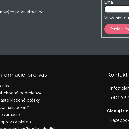
Email
 nových produktoch na
Vložením e-m
Prihlásiť s
Informácie pre vás
Kontakt
O nás
info
@
gla
Obchodné podmienky
+421 915 
asto kladené otázky
Ako nakupovať?
Reklamácie
Faceboo
oprava a platba