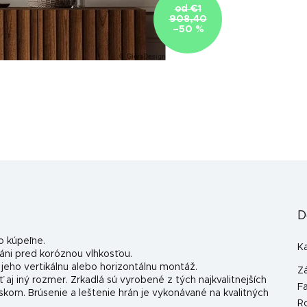
od €1
908,40
–50 %
D
o kúpeľne.
K
ráni pred koróznou vlhkosťou.
eho vertikálnu alebo horizontálnu montáž.
Z
aj iný rozmer. Zrkadlá sú vyrobené z tých najkvalitnejších
F
skom. Brúsenie a leštenie hrán je vykonávané na kvalitných
R