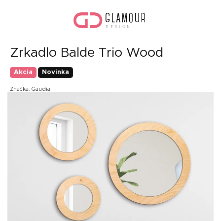
Prejsť
Nák
na
koší
obsah
Zrkadlo Balde Trio Wood
Akcia
Novinka
Značka:
Gaudia