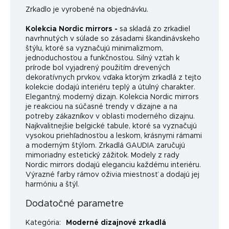
Zrkadlo je vyrobené na objednávku.
Kolekcia Nordic mirrors -
sa skladá zo zrkadiel
navrhnutých v súlade so zásadami škandinávskeho
štýlu, ktoré sa vyznačujú minimalizmom,
jednoduchosťou a funkčnosťou. Silný vzťah k
prírode bol vyjadrený použitím drevených
dekoratívnych prvkov, vďaka ktorým zrkadlá z tejto
kolekcie dodajú interiéru teplý a útulný charakter.
Elegantný, moderný dizajn. Kolekcia Nordic mirrors
je reakciou na súčasné trendy v dizajne a na
potreby zákazníkov v oblasti moderného dizajnu.
Najkvalitnejšie belgické tabule, ktoré sa vyznačujú
vysokou priehľadnosťou a leskom, krásnymi rámami
a moderným štýlom. Zrkadlá GAUDIA zaručujú
mimoriadny estetický zážitok. Modely z rady
Nordic mirrors dodajú eleganciu každému interiéru.
Výrazné farby rámov oživia miestnosť a dodajú jej
harmóniu a štýl.
Dodatočné parametre
Kategória
:
Moderné dizajnové zrkadlá