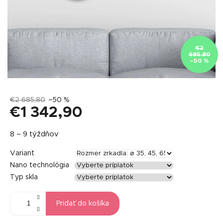
€2
685,80
–50 %
€2 685,80
–50 %
€1 342,90
Jednotková
8 – 9 týždňov
cena:
Variant
Nano technológia
Typ skla
Pridať do košíka