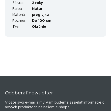
Záruka
:
2 roky
Farba
:
Natur
Materiál
:
preglejka
Rozmer
:
Do 100 cm
Tvar
:
Okrúhle
Z
á
p
Odoberať newsletter
ä
t
Vložte svoj e-mail a my Vám budeme zasielať informácie o
i
nových produktoch na našom e-shope.
e