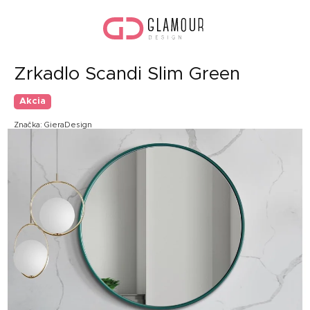
Prejsť
Nák
na
koší
obsah
Zrkadlo Scandi Slim Green
Akcia
Značka:
GieraDesign