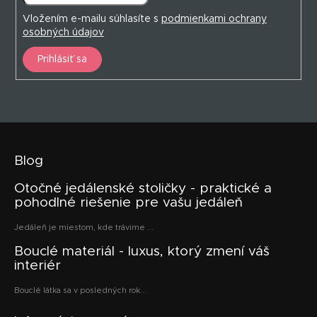
Vložením e-mailu súhlasíte s
podmienkami ochrany
osobných údajov
Prihlásiť sa
Blog
Otočné jedálenské stoličky - praktické a
pohodlné riešenie pre vašu jedáleň
Jedáleň je miestom, kde trávime ...
Bouclé materiál - luxus, ktorý zmení váš
interiér
Bouclé látka sa v posledných rok...