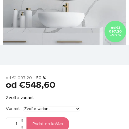
od €1
097,20
–50 %
od €1 097,20
–50 %
od
€548,60
Jednotková
Zvoľte variant
cena:
Variant
Pridať do košíka