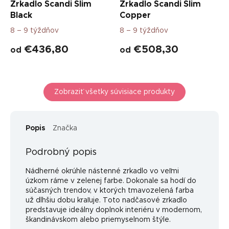
Zrkadlo Scandi Slim
Zrkadlo Scandi Slim
Black
Copper
8 – 9 týždňov
8 – 9 týždňov
€436,80
€508,30
od
od
Zobraziť všetky súvisiace produkty
Popis
Značka
Podrobný popis
Nádherné okrúhle nástenné zrkadlo vo veľmi
úzkom ráme v zelenej farbe. Dokonale sa hodí do
súčasných trendov, v ktorých tmavozelená farba
už dlhšiu dobu kraľuje. Toto nadčasové zrkadlo
predstavuje ideálny doplnok interiéru v modernom,
škandinávskom alebo priemyselnom štýle.