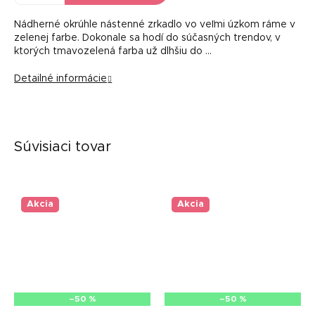
Nádherné okrúhle nástenné zrkadlo vo veľmi úzkom ráme v
zelenej farbe. Dokonale sa hodí do súčasných trendov, v
ktorých tmavozelená farba už dlhšiu do …
Detailné informácie
Súvisiaci tovar
Akcia
Akcia
–50 %
–50 %