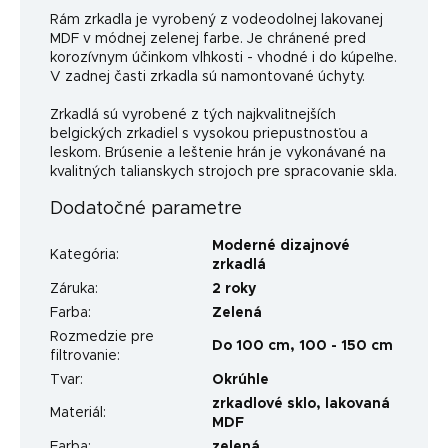
Rám zrkadla je vyrobený z vodeodolnej lakovanej
MDF v módnej zelenej farbe. Je chránené pred
korozívnym účinkom vlhkosti - vhodné i do kúpeľne.
V zadnej časti zrkadla sú namontované úchyty.
Zrkadlá sú vyrobené z tých najkvalitnejších
belgických zrkadiel s vysokou priepustnosťou a
leskom. Brúsenie a leštenie hrán je vykonávané na
kvalitných talianskych strojoch pre spracovanie skla.
Dodatočné parametre
Moderné dizajnové
Kategória
:
zrkadlá
Záruka
:
2 roky
Farba
:
Zelená
Rozmedzie pre
Do 100 cm
,
100 - 150 cm
filtrovanie
:
Tvar
:
Okrúhle
zrkadlové sklo, lakovaná
Materiál
:
MDF
Farba
:
zelená