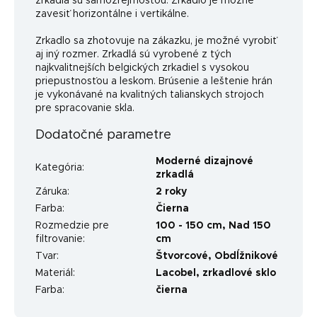
zrkadla sú samozrejmosťou. Zrkadlo je možné
zavesiť horizontálne i vertikálne.
Zrkadlo sa zhotovuje na zákazku, je možné vyrobiť
aj iný rozmer. Zrkadlá sú vyrobené z tých
najkvalitnejších belgických zrkadiel s vysokou
priepustnosťou a leskom. Brúsenie a leštenie hrán
je vykonávané na kvalitných talianskych strojoch
pre spracovanie skla.
Dodatočné parametre
Moderné dizajnové
Kategória
:
zrkadlá
Záruka
:
2 roky
Farba
:
Čierna
Rozmedzie pre
100 - 150 cm
,
Nad 150
filtrovanie
:
cm
Tvar
:
Štvorcové
,
Obdĺžnikové
Materiál
:
Lacobel, zrkadlové sklo
Farba
:
čierna