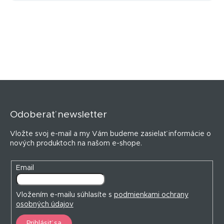
Z
á
p
Odoberať newsletter
ä
t
Vložte svoj e-mail a my Vám budeme zasielať informácie o
i
nových produktoch na našom e-shope.
e
Email
Vložením e-mailu súhlasíte s
podmienkami ochrany
osobných údajov
Prihlásiť sa