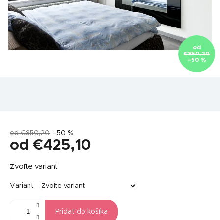
od
€850,20
–50 %
od €850,20
–50 %
od
€425,10
Jednotková
Zvoľte variant
cena:
Variant
Pridať do košíka