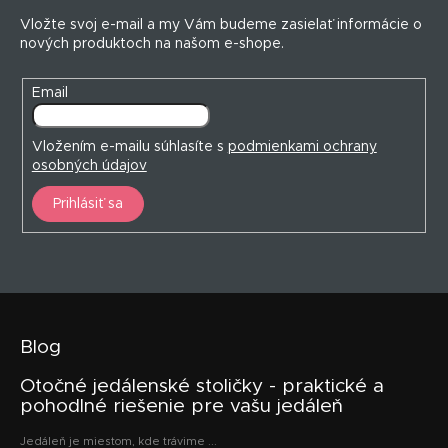
t
Vložte svoj e-mail a my Vám budeme zasielať informácie o
i
nových produktoch na našom e-shope.
e
Email
Vložením e-mailu súhlasíte s
podmienkami ochrany
osobných údajov
Prihlásiť sa
Blog
Otočné jedálenské stoličky - praktické a
pohodlné riešenie pre vašu jedáleň
Jedáleň je miestom, kde trávime ...