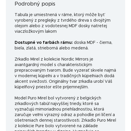
Podrobný popis
Tabuľa je umiestnená v ráme, ktorý môže byť
vyrobený z preglejky z tvrdého dreva s dvojitým
olejom alebo z vodotesnej MDF dosky natretej
viaczložkovým lakom
Dostupné vo farbách rámu:
doska MDF - čierna,
biela, zlatá, strieborná alebo medená.
Zrkadlo Mirel z kolekcie Nordic Mirrors je
avantgardný model s charakteristickým
prepracovaným tvarom. Bude vyzerať skvele najmä
v modernej kúpeľni a v tradičných kúpeľniach dodá
akcent sviežosti. Originálny tvar zrkadla urobí Váš
kúpeľňový priestor ešte príjemnejším.
Model Puro Mirel bol vytvorený z belgických
zrkadlových tabúľ najvyššej triedy, ktoré sa
vyznačujú mimoriadnou priehľadnosťou, ktorá
zaručuje veľmi výrazný odraz a pohodlie pri líčení a
ošetreniach dennej starostlivosti. Zrkadlo Puro Mirel
z kolekcie Pure bolo vytvorené na základe