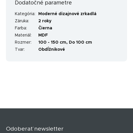
Dodatočné parametre
Kategória
:
Moderné dizajnové zrkadlá
Záruka
:
2 roky
Farba
:
Čierna
Materiál
:
MDF
Rozmer
:
100 - 150 cm, Do 100 cm
Tvar
:
Obdĺžnikové
Z
á
p
Odoberať newsletter
ä