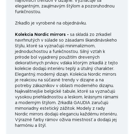
najnovších trendov v dizajne. Vyznačuje sa
elegantným, zaujímavým štýlom a pozoruhodnou
funkčnosťou.
Zrkadlo je vyrobené na objednávku.
Kolekcia Nordic mirrors -
sa skladá zo zrkadiel
navrhnutých v súlade so zásadami škandinávskeho
štýlu, ktoré sa vyznačujú minimalizmom,
jednoduchosťou a funkčnosťou. Silný vzťah k
prírode bol vyjadrený použitím drevených
dekoratívnych prvkov, vďaka ktorým zrkadlá z tejto
kolekcie dodajú interiéru teplý a útulný charakter.
Elegantný, moderný dizajn. Kolekcia Nordic mirrors
je reakciou na súčasné trendy v dizajne a na
potreby zákazníkov v oblasti moderného dizajnu.
Najkvalitnejšie belgické tabule, ktoré sa vyznačujú
vysokou priehľadnosťou a leskom, krásnymi rámami
a moderným štýlom. Zrkadlá GAUDIA zaručujú
mimoriadny estetický zážitok. Modely z rady
Nordic mirrors dodajú eleganciu každému interiéru.
Výrazné farby rámov oživia miestnosť a dodajú jej
harmóniu a štýl.