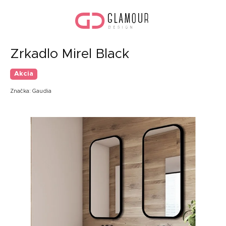
Prejsť
Nák
na
koší
obsah
Zrkadlo Mirel Black
Akcia
Značka:
Gaudia