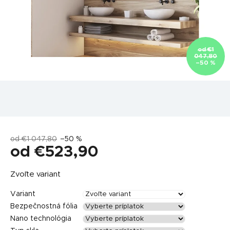
od €1
047,80
–50 %
od €1 047,80
–50 %
od
€523,90
Jednotková
Zvoľte variant
cena:
Variant
Bezpečnostná fólia
Nano technológia