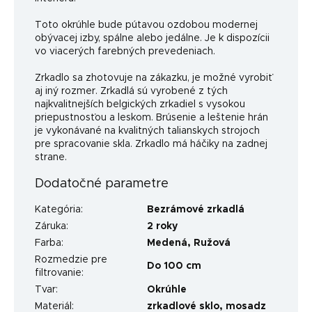
Toto okrúhle bude pútavou ozdobou modernej
obývacej izby, spálne alebo jedálne. Je k dispozícii
vo viacerých farebných prevedeniach.
Zrkadlo sa zhotovuje na zákazku, je možné vyrobiť
aj iný rozmer. Zrkadlá sú vyrobené z tých
najkvalitnejších belgických zrkadiel s vysokou
priepustnosťou a leskom. Brúsenie a leštenie hrán
je vykonávané na kvalitných talianskych strojoch
pre spracovanie skla. Zrkadlo má háčiky na zadnej
strane.
Dodatočné parametre
Kategória
:
Bezrámové zrkadlá
Záruka
:
2 roky
Farba
:
Medená
,
Ružová
Rozmedzie pre
Do 100 cm
filtrovanie
:
Tvar
:
Okrúhle
Materiál
:
zrkadlové sklo, mosadz