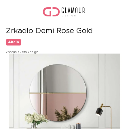
Prejsť
Nák
na
koší
obsah
Zrkadlo Demi Rose Gold
Akcia
Značka:
GieraDesign