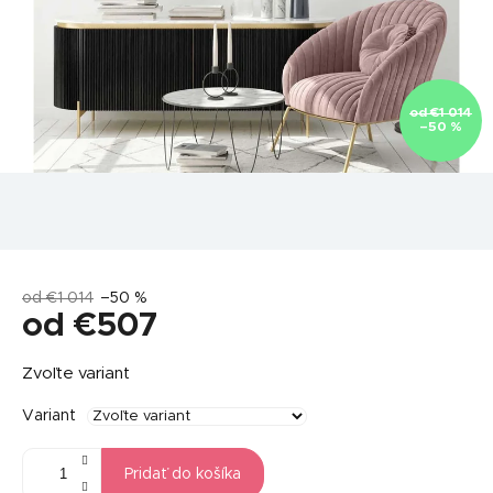
od €1 014
–50 %
od €1 014
–50 %
od
€507
Jednotková
Zvoľte variant
cena:
Variant
Pridať do košíka