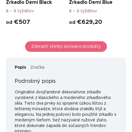
Zrkadlo Demi Black
Zrkadlo Demi Blue
8 – 9 týždňov
8 – 9 týždňov
€507
€629,20
od
od
Zobraziť všetky súvisiace produkty
Popis
Značka
Podrobný popis
Originálne dvojfarebné dekoratívne zrkadlo
vyrobené z klasického a medeného zrkadlového
skla. Tieto dva prvky sú spojené úzkou lištou z
leštenej mosadze, ktorá dodáva zrakdlu štýl a
eleganciu. Na jednej polovici bolo použité zrkadlo s
medeným tieňom, tiež nazývané ružové zlato,
ktoré dokonale zapadá do súčasných trendov
interiéru.