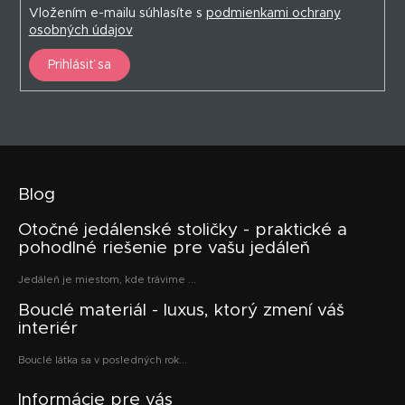
Vložením e-mailu súhlasíte s
podmienkami ochrany
osobných údajov
Prihlásiť sa
Blog
Otočné jedálenské stoličky - praktické a
pohodlné riešenie pre vašu jedáleň
Jedáleň je miestom, kde trávime ...
Bouclé materiál - luxus, ktorý zmení váš
interiér
Bouclé látka sa v posledných rok...
Informácie pre vás