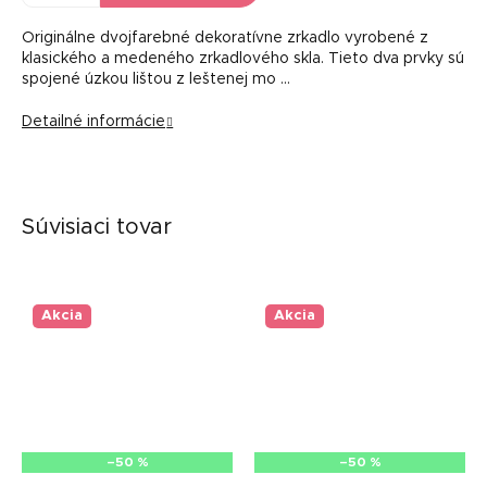
Originálne dvojfarebné dekoratívne zrkadlo vyrobené z
klasického a medeného zrkadlového skla. Tieto dva prvky sú
spojené úzkou lištou z leštenej mo …
Detailné informácie
Súvisiaci tovar
Akcia
Akcia
–50 %
–50 %