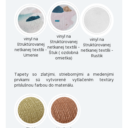
vinyl na
vinyl na
vinyl na
štruktúrovanej
štruktúrovanej
štruktúrovanej
netkanej textílii -
netkanej textílii -
netkanej textílii -
Štuk ( ozdobná
Umenie
Rustik
omietka)
Tapety so zlatými, striebornými a medenými
prvkami sú vytvorené vytlačením textúry
príslušnou farbou do materiálu.