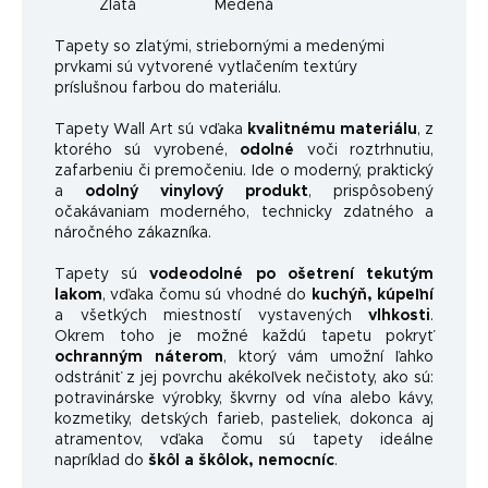
Zlatá
Medená
Ta
pety so zlatými, striebornými a medenými
prvkami sú vytvorené vytlačením textúry
príslušnou farbou do materiálu.
Tapety Wall Art sú vďaka
kvalitnému materiálu
, z
ktorého sú vyrobené,
odolné
voči roztrhnutiu,
zafarbeniu či premočeniu. Ide o moderný, praktický
a
odolný vinylový produkt
, prispôsobený
očakávaniam moderného, ​​technicky zdatného a
náročného zákazníka.
Tapety sú
vodeodolné po ošetrení tekutým
lakom
, vďaka čomu sú vhodné do
kuchýň, kúpeľní
a všetkých miestností vystavených
vlhkosti
.
Okrem toho je možné každú tapetu pokryť
ochranným náterom
, ktorý vám umožní ľahko
odstrániť z jej povrchu akékoľvek nečistoty, ako sú:
potravinárske výrobky, škvrny od vína alebo kávy,
kozmetiky, detských farieb, pasteliek, dokonca aj
atramentov, vďaka čomu sú tapety ideálne
napríklad do
škôl a škôlok, nemocníc
.