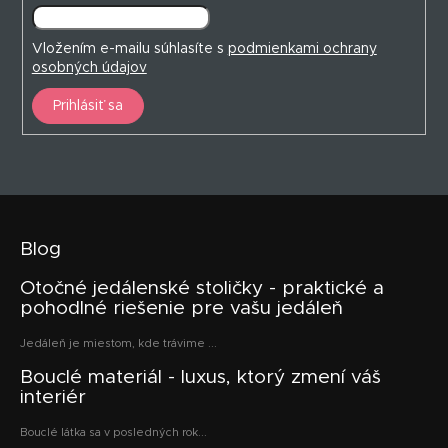
Vložením e-mailu súhlasíte s
podmienkami ochrany
osobných údajov
Prihlásiť sa
Blog
Otočné jedálenské stoličky - praktické a
pohodlné riešenie pre vašu jedáleň
Jedáleň je miestom, kde trávime ...
Bouclé materiál - luxus, ktorý zmení váš
interiér
Bouclé látka sa v posledných rok...