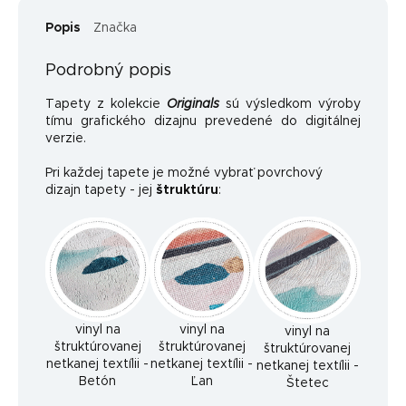
Popis
Značka
Podrobný popis
Tapety z kolekcie
Originals
sú výsledkom výroby
tímu grafického dizajnu prevedené do digitálnej
verzie.
Pri každej tapete je možné vybrať povrchový
dizajn tapety - jej
štruktúru
:
vinyl na
vinyl na
vinyl na
štruktúrovanej
štruktúrovanej
štruktúrovanej
netkanej textílii -
netkanej textílii -
netkanej textílii -
Betón
Ľan
Štetec