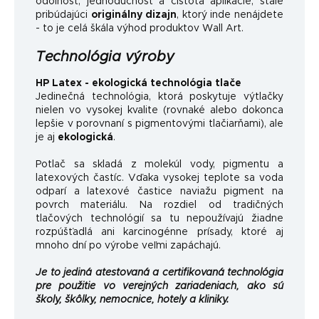
odolnosť, jednoduchosť a čistota aplikácie, stále
pribúdajúci
originálny dizajn
, ktorý inde nenájdete
- to je celá škála výhod produktov Wall Art.
Technológia výroby
HP Latex - ekologická technológia tlače
Jedinečná technológia, ktorá poskytuje výtlačky
nielen vo vysokej kvalite (rovnaké alebo dokonca
lepšie v porovnaní s pigmentovými tlačiarňami), ale
je aj
ekologická
.
Potlač sa skladá z molekúl vody, pigmentu a
latexových častíc. Vďaka vysokej teplote sa voda
odparí a latexové častice naviažu pigment na
povrch materiálu. Na rozdiel od tradičných
tlačových technológií sa tu nepoužívajú žiadne
rozpúšťadlá ani karcinogénne prísady, ktoré aj
mnoho dní po výrobe veľmi zapáchajú.
Je to jediná atestovaná a certifikovaná technológia
pre použitie vo verejných zariadeniach, ako sú
školy, škôlky, nemocnice, hotely a kliniky.