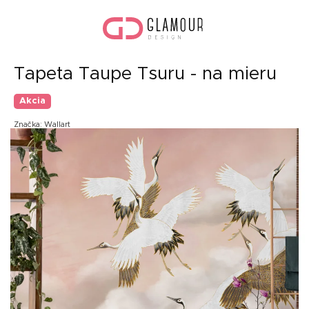
Prejsť
Nák
na
koší
obsah
Tapeta Taupe Tsuru - na mieru
Akcia
Značka:
Wallart