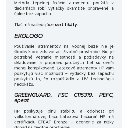
Metóda tepelnej fixácie atramentu použitá v
tlačiarňach robí výtlačky okamžite pripravené a
úplne bez zápachu.
Tlač má nasledujúce
certifikáty
:
EKOLOGO
Používanie atramentov na vodnej báze nie je
škodlivé pre zdravie ani životné prostredie. Nie je
potrebné vetranie miestnosti a požiadavky na
skladovanie a prepravu jatočných tiel sú oveľa
menej komplikované. Latexové atramenty HP vám
poskytujú viac možností – výtlačky bez zápachu
poskytujú to, čo rozpúšťadlo a UV technológia
nedokážu.
GREENGUARD, FSC C115319, PEFC,
epeat
HP poskytuje plnú stabilitu a odolnosť pri
veľkoformátovej tlači. Latexová tlačiareň HP má
certifikáciu EPEAT Bronze – ocenenie za nízky
dopad na životné prostredie.