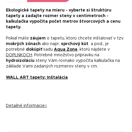
Ekologické tapety na mieru -
vyberte si štruktúru
tapety a zadajte rozmer steny v centimetroch -
kalkulačka vypočíta počet metrov štvorcových a cenu
tapety.
Pokiaľ máte
záujem
o tapetu, ktorú chcete inštalovať v tzv.
mokrých zónach
ako napr.
sprchový kút
a pod., je
potrebné
dokúpiť
sadu
Aqua Zone
, ktorú nájdete v
DOPLNKOCH
. Potrebné množstvo prípravku na
hydroizoláciu
steny Vám rovnako vypočíta kalkulačka na
základe Vami zadaných rozmerov steny v cm.
WALL ART tapety: Inštalácia
Detailné informácie