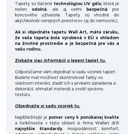
Tapety sú tlačené
technológiou UV gélu
, ktorá je
nielen
odolná
, ale aj veľmi
bezpečná
pre
koncového užívateľa. Tapety sú vhodné do
akýchkoľvek verejných priestorov (aj do nemocníc).
Ak si objednáte tapetu Wall Art, máte záruku,
že vaša tapeta bola vyrobená v EÚ s ohľadom
na životné prostredie a je bezpečná pre vás a
vašu rodinu.
Získajte viac informácii o lepení tapiet tu.
Odporúčame vám objednať si sadu vzoriek tapiet.
Budete mať možnosť skontrolovať farby vo
vlastnom interiéri, zladiť ich s prvkami zariadenia a
dekorácií, ohmatať materiál a zvoliť správnu
textúru.
Objednajte si sadu vzoriek tu.
Najdôležitejší je
pomer ceny k ponúkanej kvalite
a funkčnosti
a v tejto oblasti si firma Wallart drží
najvyššie štandardy
.
Hospodárnosť, komfort,