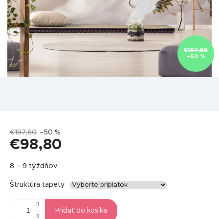
€197,60
–50 %
€197,60
–50 %
€98,80
Jednotková
8 – 9 týždňov
cena:
Štruktúra tapety
Pridať do košíka