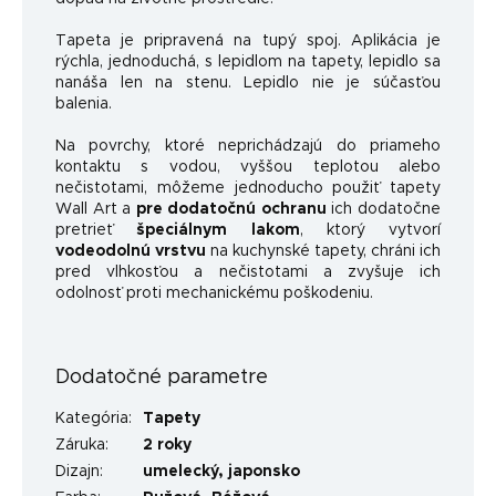
Tapeta je pripravená na tupý spoj. Aplikácia je
rýchla, jednoduchá, s lepidlom na tapety, lepidlo sa
nanáša len na stenu. Lepidlo nie je súčasťou
balenia.
Na povrchy, ktoré neprichádzajú do priameho
kontaktu s vodou, vyššou teplotou alebo
nečistotami, môžeme jednoducho použiť tapety
Wall Art a
pre dodatočnú ochranu
ich dodatočne
pretrieť
špeciálnym lakom
, ktorý vytvorí
vodeodolnú vrstvu
na kuchynské tapety, chráni ich
pred vlhkosťou a nečistotami a zvyšuje ich
odolnosť proti mechanickému poškodeniu.
Dodatočné parametre
Kategória
:
Tapety
Záruka
:
2 roky
Dizajn
:
umelecký
,
japonsko