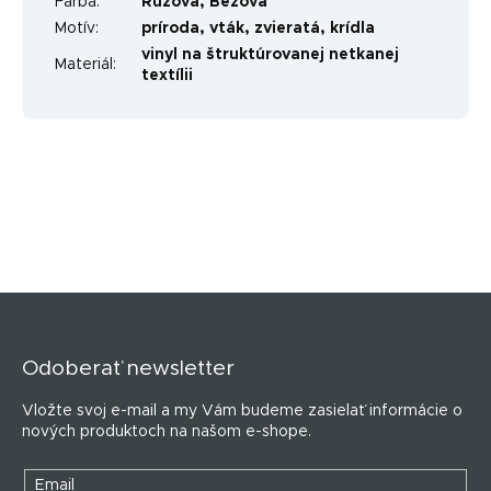
Farba
:
Ružová
,
Béžová
Motív
:
príroda
,
vták
,
zvieratá
,
krídla
vinyl na štruktúrovanej netkanej
Materiál
:
textílii
Z
á
p
Odoberať newsletter
ä
t
Vložte svoj e-mail a my Vám budeme zasielať informácie o
i
nových produktoch na našom e-shope.
e
Email