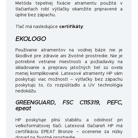
Metóda tepelnej fixácie atramentu použitá v
tlačiarňach robí výtlačky okamžite pripravené a
úplne bez zápachu.
Tlač má nasledujúce
certifikáty
:
EKOLOGO
Používanie atramentov na vodnej báze nie je
škodlivé pre zdravie ani životné prostredie. Nie je
potrebné vetranie miestnosti a požiadavky na
skladovanie a prepravu jatočných tiel sú oveľa
menej komplikované. Latexové atramenty HP vám
poskytujú viac možností – výtlačky bez zápachu
poskytujú to, čo rozpúšťadlo a UV technológia
nedokážu.
GREENGUARD, FSC C115319, PEFC,
epeat
HP poskytuje plnú stabilitu a odolnosť pri
veľkoformátovej tlači. Latexová tlačiareň HP má
certifikáciu EPEAT Bronze – ocenenie za nízky
dopad na životné prostredie.