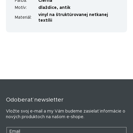
Farba
:
Čierna
Motív
:
dlaždice
,
antik
vinyl na štruktúrovanej netkanej
Materiál
:
textílii
Z
á
p
Odoberať newsletter
ä
t
Vložte svoj e-mail a my Vám budeme zasielať informácie o
i
nových produktoch na našom e-shope.
e
Email