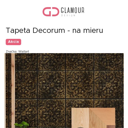
Prejsť
Nák
na
koší
obsah
Tapeta Decorum - na mieru
Akcia
Značka:
Wallart