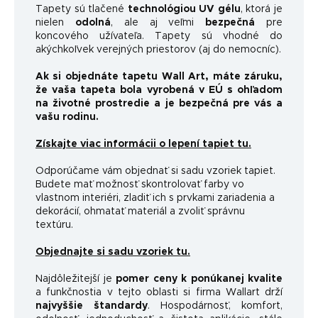
Tapety sú tlačené
technológiou UV gélu
, ktorá je
nielen
odolná
, ale aj veľmi
bezpečná
pre
koncového užívateľa. Tapety sú vhodné do
akýchkoľvek verejných priestorov (aj do nemocníc).
Ak si objednáte tapetu Wall Art, máte záruku,
že vaša tapeta bola vyrobená v EÚ s ohľadom
na životné prostredie a je bezpečná pre vás a
vašu rodinu.
Získajte viac informácii o lepení tapiet tu.
Odporúčame vám objednať si sadu vzoriek tapiet.
Budete mať možnosť skontrolovať farby vo
vlastnom interiéri, zladiť ich s prvkami zariadenia a
dekorácií, ohmatať materiál a zvoliť správnu
textúru.
Objednajte si sadu vzoriek tu.
Najdôležitejší je
pomer ceny k ponúkanej kvalite
a funkčnosti
a v tejto oblasti si firma Wallart drží
najvyššie štandardy
.
Hospodárnosť, komfort,