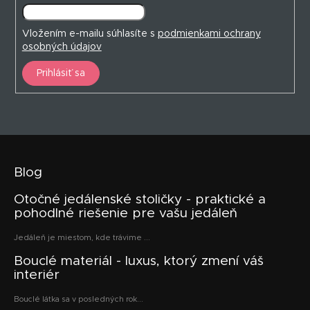
Vložením e-mailu súhlasíte s
podmienkami ochrany
osobných údajov
Prihlásiť sa
Blog
Otočné jedálenské stoličky - praktické a
pohodlné riešenie pre vašu jedáleň
Jedáleň je miestom, kde trávime ...
Bouclé materiál - luxus, ktorý zmení váš
interiér
Bouclé látka sa v posledných rok...