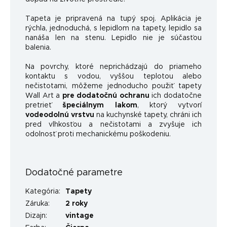
Tapeta je pripravená na tupý spoj. Aplikácia je
rýchla, jednoduchá, s lepidlom na tapety, lepidlo sa
nanáša len na stenu. Lepidlo nie je súčasťou
balenia.
Na povrchy, ktoré neprichádzajú do priameho
kontaktu s vodou, vyššou teplotou alebo
nečistotami, môžeme jednoducho použiť tapety
Wall Art a
pre dodatočnú ochranu
ich dodatočne
pretrieť
špeciálnym lakom
, ktorý vytvorí
vodeodolnú vrstvu
na kuchynské tapety, chráni ich
pred vlhkosťou a nečistotami a zvyšuje ich
odolnosť proti mechanickému poškodeniu.
Dodatočné parametre
Kategória
:
Tapety
Záruka
:
2 roky
Dizajn
:
vintage