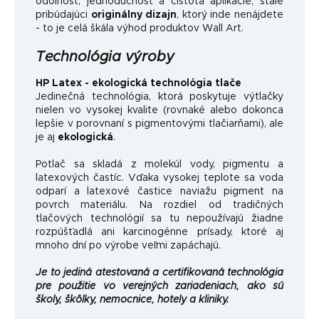
odolnosť, jednoduchosť a čistota aplikácie, stále
pribúdajúci
originálny dizajn
, ktorý inde nenájdete
- to je celá škála výhod produktov Wall Art.
Technológia výroby
HP Latex - ekologická technológia tlače
Jedinečná technológia, ktorá poskytuje výtlačky
nielen vo vysokej kvalite (rovnaké alebo dokonca
lepšie v porovnaní s pigmentovými tlačiarňami), ale
je aj
ekologická
.
Potlač sa skladá z molekúl vody, pigmentu a
latexových častíc. Vďaka vysokej teplote sa voda
odparí a latexové častice naviažu pigment na
povrch materiálu. Na rozdiel od tradičných
tlačových technológií sa tu nepoužívajú žiadne
rozpúšťadlá ani karcinogénne prísady, ktoré aj
mnoho dní po výrobe veľmi zapáchajú.
Je to jediná atestovaná a certifikovaná technológia
pre použitie vo verejných zariadeniach, ako sú
školy, škôlky, nemocnice, hotely a kliniky.