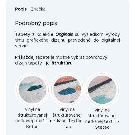
Popis
Značka
Podrobný popis
Tapety z kolekcie
Originals
sú výsledkom výroby
tímu grafického dizajnu prevedené do digitálnej
verzie.
Pri každej tapete je možné vybrať povrchový
dizajn tapety - jej
štruktúru
:
vinyl na
vinyl na
vinyl na
štruktúrovanej
štruktúrovanej
štruktúrovanej
netkanej textílii -
netkanej textílii -
netkanej textílii -
Betón
Ľan
Štetec