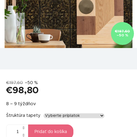
€197,60
–50 %
€197,60
–50 %
€98,80
Jednotková
8 – 9 týždňov
cena:
Štruktúra tapety
Pridať do košíka