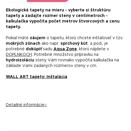
Ekologické tapety na mieru -
vyberte si štruktúru
tapety a zadajte rozmer steny v centimetroch -
kalkulačka vypočíta počet metrov štvorcových a cenu
tapety.
Pokiaľ máte
záujem
o tapetu, ktorú chcete inštalovať v tzv.
mokrých zónach
ako napr.
sprchový kút
a pod., je
potrebné
dokúpiť
sadu
Aqua Zone
, ktorú nájdete v
DOPLNKOCH
. Potrebné množstvo prípravku na
hydroizoláciu
steny Vám rovnako vypočíta kalkulačka na
základe Vami zadaných rozmerov steny v cm.
WALL ART tapety: Inštalácia
Detailné informácie