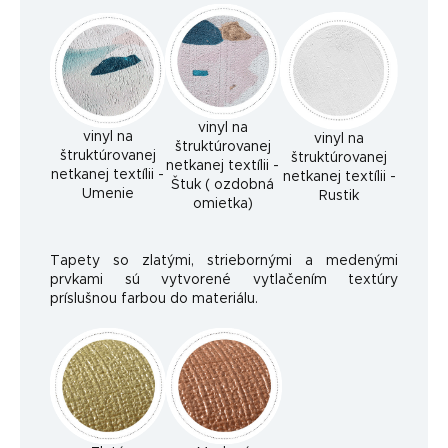
vinyl na
vinyl na
vinyl na
štruktúrovanej
štruktúrovanej
štruktúrovanej
netkanej textílii -
netkanej textílii -
netkanej textílii -
Štuk ( ozdobná
Umenie
Rustik
omietka)
Tapety so zlatými, striebornými a medenými
prvkami sú vytvorené vytlačením textúry
príslušnou farbou do materiálu.