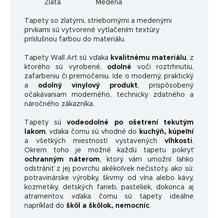
Zlatá
Medená
Ta
pety so zlatými, striebornými a medenými
prvkami sú vytvorené vytlačením textúry
príslušnou farbou do materiálu.
Tapety Wall Art sú vďaka
kvalitnému materiálu
, z
ktorého sú vyrobené,
odolné
voči roztrhnutiu,
zafarbeniu či premočeniu. Ide o moderný, praktický
a
odolný vinylový produkt
, prispôsobený
očakávaniam moderného, ​​technicky zdatného a
náročného zákazníka.
Tapety sú
vodeodolné po ošetrení tekutým
lakom
, vďaka čomu sú vhodné do
kuchýň, kúpeľní
a všetkých miestností vystavených
vlhkosti
.
Okrem toho je možné každú tapetu pokryť
ochranným náterom
, ktorý vám umožní ľahko
odstrániť z jej povrchu akékoľvek nečistoty, ako sú:
potravinárske výrobky, škvrny od vína alebo kávy,
kozmetiky, detských farieb, pasteliek, dokonca aj
atramentov, vďaka čomu sú tapety ideálne
napríklad do
škôl a škôlok, nemocníc
.