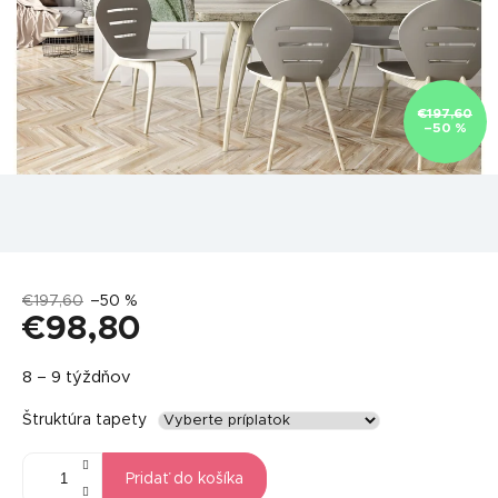
€197,60
–50 %
€197,60
–50 %
€98,80
Jednotková
8 – 9 týždňov
cena:
Štruktúra tapety
Pridať do košíka