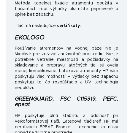
Metóda tepelnej fixácie atramentu použitá v
tlačiarňach robí výtlačky okamžite pripravené a
úplne bez zápachu.
Tlač má nasledujúce
certifikáty
:
EKOLOGO
Používanie atramentov na vodnej báze nie je
škodlivé pre zdravie ani životné prostredie. Nie je
potrebné vetranie miestnosti a požiadavky na
skladovanie a prepravu jatočných tiel sú oveľa
menej komplikované. Latexové atramenty HP vám
poskytujú viac možností – výtlačky bez zápachu
poskytujú to, čo rozpúšťadlo a UV technológia
nedokážu.
GREENGUARD, FSC C115319, PEFC,
epeat
HP poskytuje plnú stabilitu a odolnosť pri
veľkoformátovej tlači. Latexová tlačiareň HP má
certifikáciu EPEAT Bronze – ocenenie za nízky
dopad na životné prostredie.