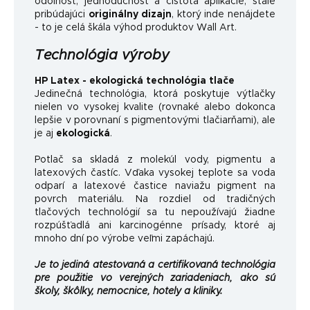
odolnosť, jednoduchosť a čistota aplikácie, stále
pribúdajúci
originálny dizajn
, ktorý inde nenájdete
- to je celá škála výhod produktov Wall Art.
Technológia výroby
HP Latex - ekologická technológia tlače
Jedinečná technológia, ktorá poskytuje výtlačky
nielen vo vysokej kvalite (rovnaké alebo dokonca
lepšie v porovnaní s pigmentovými tlačiarňami), ale
je aj
ekologická
.
Potlač sa skladá z molekúl vody, pigmentu a
latexových častíc. Vďaka vysokej teplote sa voda
odparí a latexové častice naviažu pigment na
povrch materiálu. Na rozdiel od tradičných
tlačových technológií sa tu nepoužívajú žiadne
rozpúšťadlá ani karcinogénne prísady, ktoré aj
mnoho dní po výrobe veľmi zapáchajú.
Je to jediná atestovaná a certifikovaná technológia
pre použitie vo verejných zariadeniach, ako sú
školy, škôlky, nemocnice, hotely a kliniky.