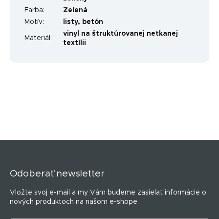
Farba
:
Zelená
Motív
:
listy
,
betón
vinyl na štruktúrovanej netkanej
Materiál
:
textílii
Z
á
p
Odoberať newsletter
ä
t
Vložte svoj e-mail a my Vám budeme zasielať informácie o
i
nových produktoch na našom e-shope.
e