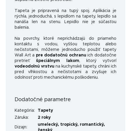
Tapeta je pripravená na tupý spoj. Aplikácia je
rýchla, jednoduchá, s lepidlom na tapety, lepidlo sa
nanáša len na stenu. Lepidlo nie je súčasťou
balenia.
Na povrchy, ktoré neprichádzajú do priameho
kontaktu s vodou, vyššou teplotou alebo
nečistotami, môžeme jednoducho použiť tapety
Wall Art a
pre dodatočnú ochranu
ich dodatočne
pretrieť
špeciálnym lakom
, ktorý vytvorí
vodeodolnú vrstvu
na kuchynské tapety, chráni ich
pred vlhkosťou a nečistotami a zvyšuje ich
odolnosť proti mechanickému poškodeniu.
Dodatočné parametre
Kategória
:
Tapety
Záruka
:
2 roky
umelecký
,
tropický
,
romantický
,
Dizajn
:
ženský