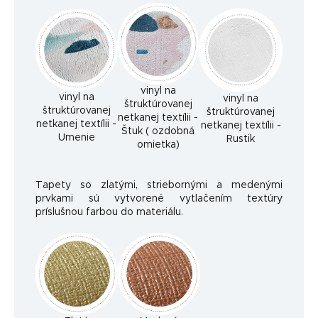
vinyl na
vinyl na
vinyl na
štruktúrovanej
štruktúrovanej
štruktúrovanej
netkanej textílii -
netkanej textílii -
netkanej textílii -
Štuk ( ozdobná
Umenie
Rustik
omietka)
Tapety so zlatými, striebornými a medenými
prvkami sú vytvorené vytlačením textúry
príslušnou farbou do materiálu.