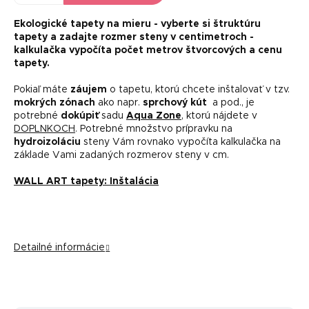
Ekologické tapety na mieru -
vyberte si štruktúru
tapety a zadajte rozmer steny v centimetroch -
kalkulačka vypočíta počet metrov štvorcových a cenu
tapety.
Pokiaľ máte
záujem
o tapetu, ktorú chcete inštalovať v tzv.
mokrých zónach
ako napr.
sprchový kút
a pod., je
potrebné
dokúpiť
sadu
Aqua Zone
, ktorú nájdete v
DOPLNKOCH
. Potrebné množstvo prípravku na
hydroizoláciu
steny Vám rovnako vypočíta kalkulačka na
základe Vami zadaných rozmerov steny v cm.
WALL ART tapety: Inštalácia
Detailné informácie