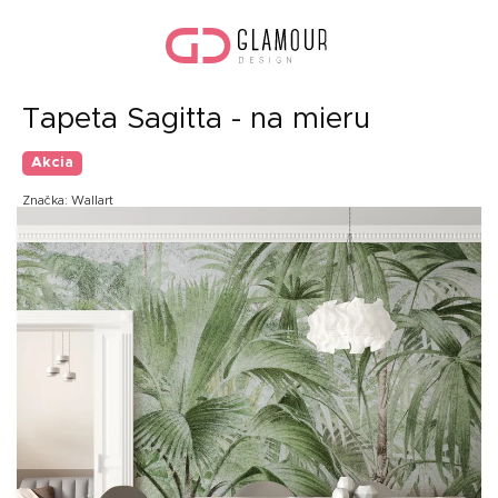
Prejsť
Nák
na
koší
obsah
Tapeta Sagitta - na mieru
Akcia
Značka:
Wallart