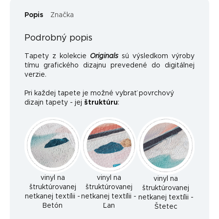
Popis
Značka
Podrobný popis
Tapety z kolekcie
Originals
sú výsledkom výroby
tímu grafického dizajnu prevedené do digitálnej
verzie.
Pri každej tapete je možné vybrať povrchový
dizajn tapety - jej
štruktúru
:
vinyl na
vinyl na
vinyl na
štruktúrovanej
štruktúrovanej
štruktúrovanej
netkanej textílii -
netkanej textílii -
netkanej textílii -
Betón
Ľan
Štetec