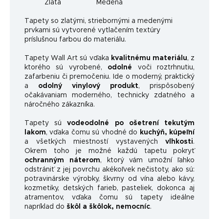
Zlatá
Medená
Ta
pety so zlatými, striebornými a medenými
prvkami sú vytvorené vytlačením textúry
príslušnou farbou do materiálu.
Tapety Wall Art sú vďaka
kvalitnému materiálu
, z
ktorého sú vyrobené,
odolné
voči roztrhnutiu,
zafarbeniu či premočeniu. Ide o moderný, praktický
a
odolný vinylový produkt
, prispôsobený
očakávaniam moderného, ​​technicky zdatného a
náročného zákazníka.
Tapety sú
vodeodolné po ošetrení tekutým
lakom
, vďaka čomu sú vhodné do
kuchýň, kúpeľní
a všetkých miestností vystavených
vlhkosti
.
Okrem toho je možné každú tapetu pokryť
ochranným náterom
, ktorý vám umožní ľahko
odstrániť z jej povrchu akékoľvek nečistoty, ako sú:
potravinárske výrobky, škvrny od vína alebo kávy,
kozmetiky, detských farieb, pasteliek, dokonca aj
atramentov, vďaka čomu sú tapety ideálne
napríklad do
škôl a škôlok, nemocníc
.