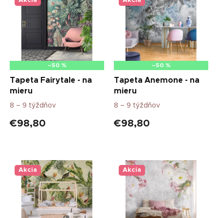
p
Akcia
Akcia
i
s
p
r
o
d
–50 %
–50 %
u
Tapeta Fairytale - na
Tapeta Anemone - na
k
mieru
mieru
t
8 – 9 týždňov
8 – 9 týždňov
o
v
€98,80
€98,80
Akcia
Akcia