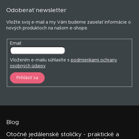
y
p
v
Odoberať newsletter
ä
ý
t
p
Vložte svoj e-mail a my Vám budeme zasielať informácie o
i
i
nových produktoch na našom e-shope.
s
e
u
Email
Vložením e-mailu súhlasíte s
podmienkami ochrany
osobných údajov
Prihlásiť sa
Blog
Otočné jedálenské stoličky - praktické a