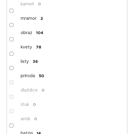
kameň
0
mramor
2
obraz
104
kvety
78
listy
36
príroda
50
dlaždice
0
štuk
0
antik
0
betón
14