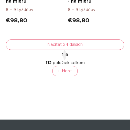
na mieru
- na mieru
8 – 9 týždňov
8 – 9 týždňov
€98,80
€98,80
Načítať 24 ďalších
S
1
5
t
O
r
112
položiek celkom
v
á
l
Hore
n
á
k
o
d
v
a
a
c
n
i
i
e
e
p
r
v
Z
k
á