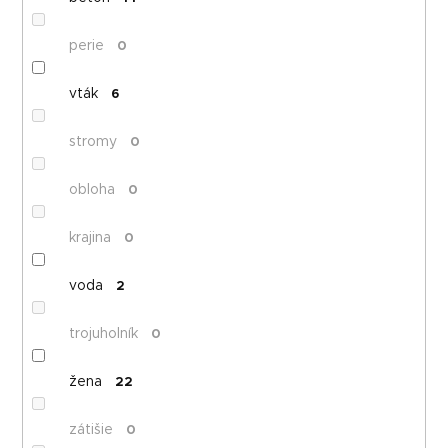
perie
0
vták
6
stromy
0
obloha
0
krajina
0
voda
2
trojuholník
0
žena
22
zátišie
0