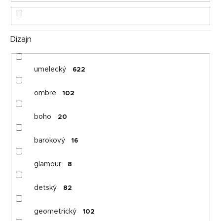
k
t
o
Dizajn
v
umelecký
622
ombre
102
boho
20
barokový
16
glamour
8
detský
82
geometrický
102