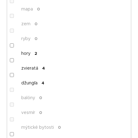
mapa
0
zem
0
ryby
0
hory
2
zvieratá
4
džungľa
4
balóny
0
vesmír
0
mýtické bytosti
0