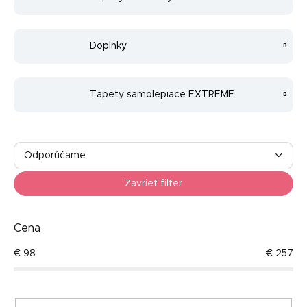
Doplnky
Tapety samolepiace EXTREME
R
a
Odporúčame
d
Najlacnejšie
e
Zavrieť filter
n
Najdrahšie
i
e
Cena
Najpredávanejšie
p
€
98
€
257
r
Abecedne
o
d
u