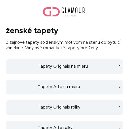
Prejsť
Nák
na
koší
obsah
ženské tapety
Dizajnové tapety so ženským motívom na stenu do bytu či
kanelárie. Vinylové romantické tapety pre ženy.
Tapety Originals na mieru
Tapety Arte na mieru
Tapety Originals rolky
Tapety Arte rolky