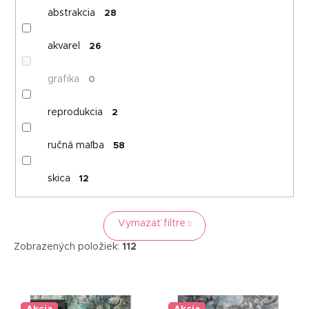
abstrakcia
28
akvarel
26
grafika
0
reprodukcia
2
ručná maľba
58
skica
12
Vymazať filtre
Zobrazených položiek:
112
V
ý