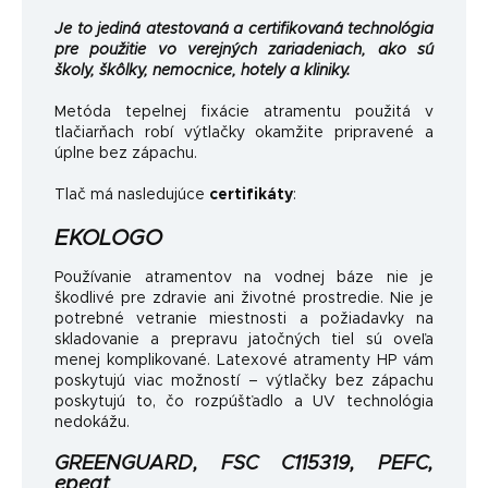
Je to jediná atestovaná a certifikovaná technológia
pre použitie vo verejných zariadeniach, ako sú
školy, škôlky, nemocnice, hotely a kliniky.
Metóda tepelnej fixácie atramentu použitá v
tlačiarňach robí výtlačky okamžite pripravené a
úplne bez zápachu.
Tlač má nasledujúce
certifikáty
:
EKOLOGO
Používanie atramentov na vodnej báze nie je
škodlivé pre zdravie ani životné prostredie. Nie je
potrebné vetranie miestnosti a požiadavky na
skladovanie a prepravu jatočných tiel sú oveľa
menej komplikované. Latexové atramenty HP vám
poskytujú viac možností – výtlačky bez zápachu
poskytujú to, čo rozpúšťadlo a UV technológia
nedokážu.
GREENGUARD, FSC C115319, PEFC,
epeat