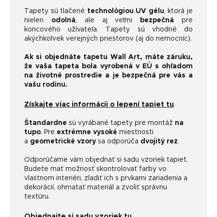
Tapety sú tlačené
technológiou UV gélu
, ktorá je
nielen
odolná
, ale aj veľmi
bezpečná
pre
koncového užívateľa. Tapety sú vhodné do
akýchkoľvek verejných priestorov (aj do nemocníc).
Ak si objednáte tapetu Wall Art, máte záruku,
že vaša tapeta bola vyrobená v EÚ s ohľadom
na životné prostredie a je bezpečná pre vás a
vašu rodinu.
Získajte viac informácii o lepení tapiet tu
Štandardne
sú vyrábané tapety pre montáž
na
tupo
. Pre
extrémne vysoké
miestnosti
a
geometrické vzory
sa odporúča
dvojitý rez
.
Odporúčame vám objednať si sadu vzoriek tapiet.
Budete mať možnosť skontrolovať farby vo
vlastnom interiéri, zladiť ich s prvkami zariadenia a
dekorácií, ohmatať materiál a zvoliť správnu
textúru.
Objednajte si sadu vzoriek tu.