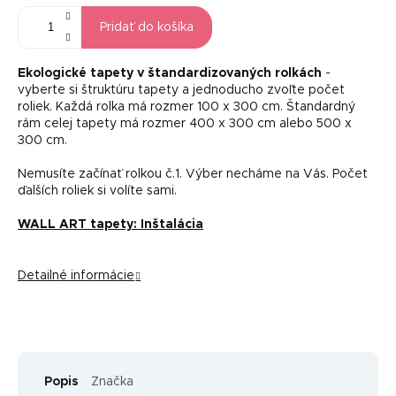
Pridať do košíka
Ekologické tapety v štandardizovaných rolkách
-
vyberte si štruktúru tapety a jednoducho zvoľte počet
roliek. Každá rolka má rozmer 100 x 300 cm. Štandardný
rám celej tapety má rozmer 400 x 300 cm alebo 500 x
300 cm.
Nemusíte začínať rolkou č.1. Výber necháme na Vás. Počet
ďalších roliek si volíte sami.
WALL ART tapety: Inštalácia
Detailné informácie
Popis
Značka