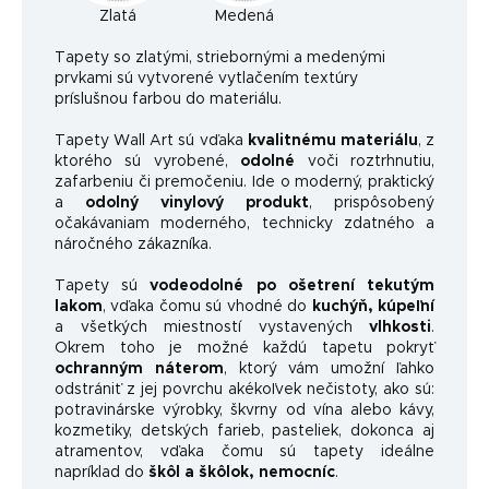
Zlatá
Medená
Ta
pety so zlatými, striebornými a medenými
prvkami sú vytvorené vytlačením textúry
príslušnou farbou do materiálu.
Tapety Wall Art sú vďaka
kvalitnému materiálu
, z
ktorého sú vyrobené,
odolné
voči roztrhnutiu,
zafarbeniu či premočeniu. Ide o moderný, praktický
a
odolný vinylový produkt
, prispôsobený
očakávaniam moderného, ​​technicky zdatného a
náročného zákazníka.
Tapety sú
vodeodolné po ošetrení tekutým
lakom
, vďaka čomu sú vhodné do
kuchýň, kúpeľní
a všetkých miestností vystavených
vlhkosti
.
Okrem toho je možné každú tapetu pokryť
ochranným náterom
, ktorý vám umožní ľahko
odstrániť z jej povrchu akékoľvek nečistoty, ako sú:
potravinárske výrobky, škvrny od vína alebo kávy,
kozmetiky, detských farieb, pasteliek, dokonca aj
atramentov, vďaka čomu sú tapety ideálne
napríklad do
škôl a škôlok, nemocníc
.