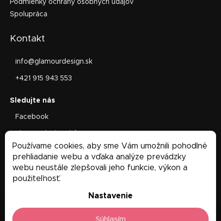
Podmienky ochrany osobných údajov
Spolupráca
Kontakt
info
@
glamourdesign.sk
+421 915 943 553
Facebook
glamourdesign.sk/
Používame cookies, aby sme Vám umožnili pohodlné
Facebook
prehliadanie webu a vďaka analýze prevádzky
webu neustále zlepšovali jeho funkcie, výkon a
použiteľnosť.
Nastavenie
Súhlasím