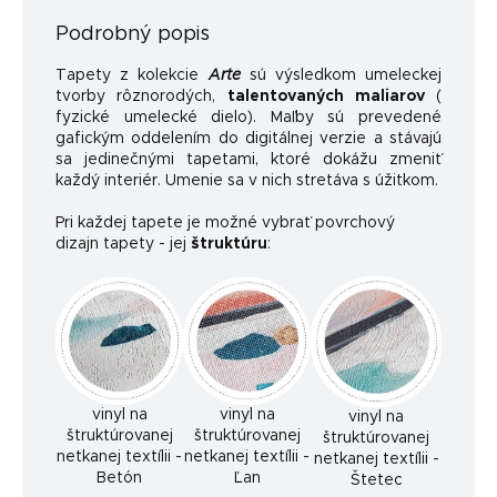
Podrobný popis
Tapety z kolekcie
Arte
sú výsledkom umeleckej
tvorby rôznorodých,
talentovaných maliarov
(
fyzické umelecké dielo). Maľby sú prevedené
gafickým oddelením do digitálnej verzie a stávajú
sa jedinečnými tapetami, ktoré dokážu zmeniť
každý interiér. Umenie sa v nich stretáva s úžitkom.
Pri každej tapete je možné vybrať povrchový
dizajn tapety - jej
štruktúru
:
vinyl na
vinyl na
vinyl na
štruktúrovanej
štruktúrovanej
štruktúrovanej
netkanej textílii -
netkanej textílii -
netkanej textílii -
Betón
Ľan
Štetec