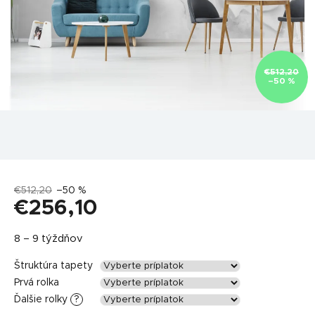
€512,20
–50 %
€512,20
–50 %
€256,10
Jednotková
8 – 9 týždňov
cena:
Štruktúra tapety
Prvá rolka
Ďalšie rolky
?