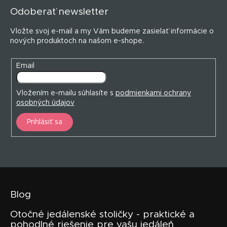
p
Odoberať newsletter
ä
t
Vložte svoj e-mail a my Vám budeme zasielať informácie o
i
nových produktoch na našom e-shope.
e
Email
Vložením e-mailu súhlasíte s
podmienkami ochrany
osobných údajov
Prihlásiť sa
Blog
Otočné jedálenské stoličky - praktické a
pohodlné riešenie pre vašu jedáleň