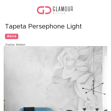
Prejsť
Nák
na
koší
obsah
Tapeta Persephone Light
Akcia
Značka:
Wallart