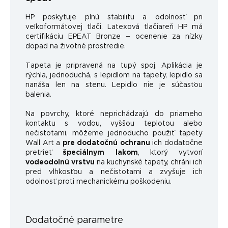
HP poskytuje plnú stabilitu a odolnosť pri
veľkoformátovej tlači. Latexová tlačiareň HP má
certifikáciu EPEAT Bronze – ocenenie za nízky
dopad na životné prostredie.
Tapeta je pripravená na tupý spoj. Aplikácia je
rýchla, jednoduchá, s lepidlom na tapety, lepidlo sa
nanáša len na stenu. Lepidlo nie je súčasťou
balenia.
Na povrchy, ktoré neprichádzajú do priameho
kontaktu s vodou, vyššou teplotou alebo
nečistotami, môžeme jednoducho použiť tapety
Wall Art a
pre dodatočnú ochranu
ich dodatočne
pretrieť
špeciálnym lakom
, ktorý vytvorí
vodeodolnú vrstvu
na kuchynské tapety, chráni ich
pred vlhkosťou a nečistotami a zvyšuje ich
odolnosť proti mechanickému poškodeniu.
Dodatočné parametre