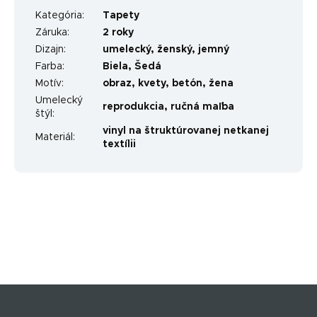
Kategória
:
Tapety
Záruka
:
2 roky
Dizajn
:
umelecký
,
ženský
,
jemný
Farba
:
Biela
,
Šedá
Motív
:
obraz
,
kvety
,
betón
,
žena
Umelecký
reprodukcia
,
ručná maľba
štýl
:
vinyl na štruktúrovanej netkanej
Materiál
:
textílii
Z
á