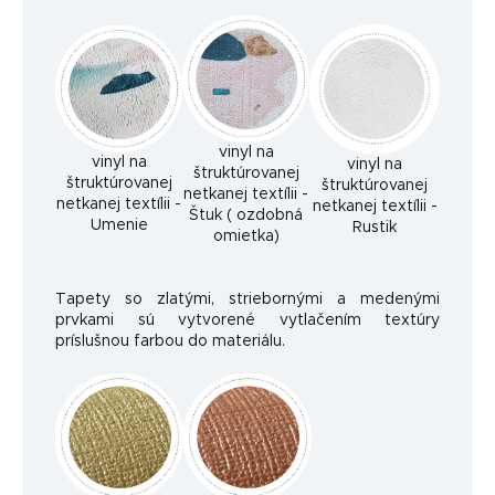
vinyl na
vinyl na
vinyl na
štruktúrovanej
štruktúrovanej
štruktúrovanej
netkanej textílii -
netkanej textílii -
netkanej textílii -
Štuk ( ozdobná
Umenie
Rustik
omietka)
Tapety so zlatými, striebornými a medenými
prvkami sú vytvorené vytlačením textúry
príslušnou farbou do materiálu.