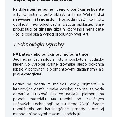
Najdôležitejší je
pomer ceny k ponúkanej kvalite
a funkčnosti
a v tejto oblasti si firma Wallart drží
najvyššie štandardy
.
Hospodárnosť, komfort,
odolnosť, jednoduchosť a čistota aplikácie, stále
pribúdajúci
originálny dizajn
, ktorý inde nenájdete
- to je celá škála výhod produktov Wall Art.
Technológia výroby
HP Latex - ekologická technológia tlače
Jedinečná technológia, ktorá poskytuje výtlačky
nielen vo vysokej kvalite (rovnaké alebo dokonca
lepšie v porovnaní s pigmentovými tlačiarňami), ale
je aj
ekologická
.
Potlač sa skladá z molekúl vody, pigmentu a
latexových častíc. Vďaka vysokej teplote sa voda
odparí a latexové častice naviažu pigment na
povrch materiálu. Na rozdiel od tradičných
tlačových technológií sa tu nepoužívajú žiadne
rozpúšťadlá ani karcinogénne prísady, ktoré aj
mnoho dní po výrobe veľmi zapáchajú.