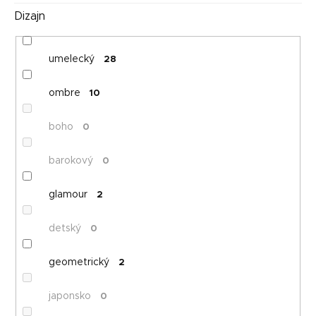
o
Dizajn
v
umelecký
28
ombre
10
boho
0
barokový
0
glamour
2
detský
0
geometrický
2
japonsko
0