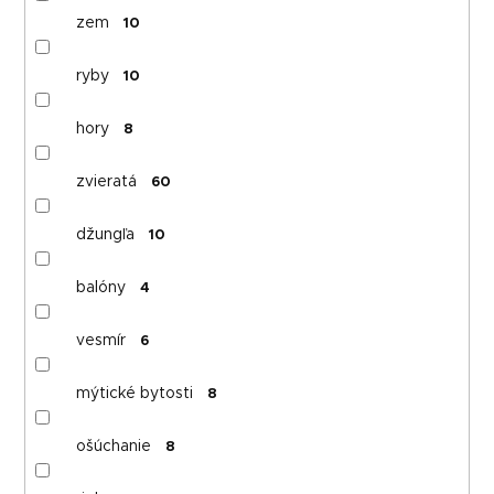
zem
10
ryby
10
hory
8
zvieratá
60
džungľa
10
balóny
4
vesmír
6
mýtické bytosti
8
ošúchanie
8