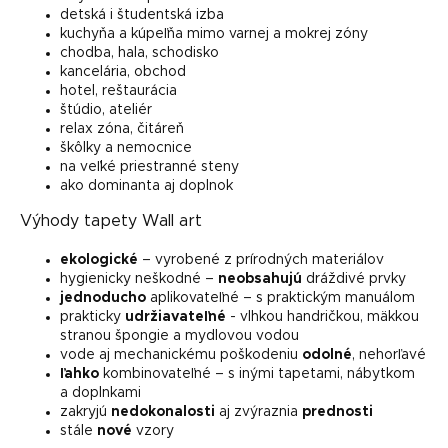
detská i študentská izba
kuchyňa a kúpeľňa mimo varnej a mokrej zóny
chodba, hala, schodisko
kancelária, obchod
hotel, reštaurácia
štúdio, ateliér
relax zóna, čitáreň
škôlky a nemocnice
na veľké priestranné steny
ako dominanta aj doplnok
Výhody tapety Wall art
ekologické
– vyrobené z prírodných materiálov
hygienicky neškodné –
neobsahujú
dráždivé prvky
jednoducho
aplikovateľné – s praktickým manuálom
prakticky
udržiavateľné
- vlhkou handričkou, mäkkou
stranou špongie a mydlovou vodou
vode aj mechanickému poškodeniu
odolné
, nehorľavé
ľahko
kombinovateľné – s inými tapetami, nábytkom
a doplnkami
zakryjú
nedokonalosti
aj zvýraznia
prednosti
stále
nové
vzory