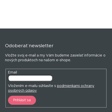
Z
á
p
Odoberať newsletter
ä
t
Vložte svoj e-mail a my Vám budeme zasielať informácie o
i
nových produktoch na našom e-shope.
e
Email
Vložením e-mailu súhlasíte s
podmienkami ochrany
osobných údajov
Prihlásiť sa