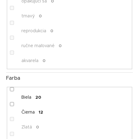
opakujúci sa
0
tmavý
0
reprodukcia
0
ručne maľované
0
akvarela
0
Farba
Biela
20
Čierna
12
Zlatá
0