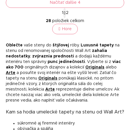
Načítať ďalšie 4
S
1
2
t
O
r
28
položiek celkom
v
á
l
Hore
n
á
k
o
d
v
a
Oblečte
vaše steny do
štýlovej
róby.
Luxusné tapety
na
a
c
stenu od renomovanej spoločnosti Wall Art
zahalia
n
i
nedostatky
,
zvýraznia prednosti
a dodajú každému
i
e
interiéru ten správny
punc jedinečnosti
. Vyberte si z
viac
e
p
ako 700
originálnych dizajnov a kolekcií
Originals
alebo
r
Arte
a posuňte svoj interiér na ešte vyšší level. Zatiaľ čo
v
tapety na stenu
Originals
ponúkajú klasické, no pritom
k
jedinečné vzory, z ktorých originalita sála do celej
y
miestnosti, kolekcia
Arte
reprezentuje dielne umelcov. Ak
v
chcete naozaj viac ako veľa, umelecké diela kolekcie Arte
ý
presne vedia, ako naplniť vaše očakávania.
p
i
Kam sa hodia umelecké tapety na stenu od Wall Art?
s
u
súkromné aj firemné interiéry
obývačka a spálňa