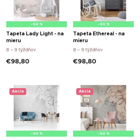
p
r
o
d
–50 %
–50 %
u
Tapeta Lady Light - na
Tapeta Ethereal - na
k
mieru
mieru
t
8 – 9 týždňov
8 – 9 týždňov
o
v
€98,80
€98,80
Akcia
Akcia
–50 %
–50 %