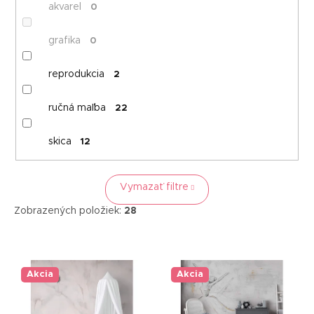
akvarel
0
grafika
0
reprodukcia
2
ručná maľba
22
skica
12
Vymazať filtre
Zobrazených položiek:
28
V
ý
p
Akcia
Akcia
i
s