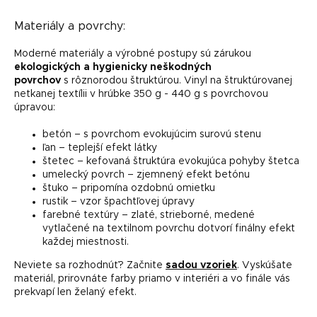
Materiály a povrchy:
Moderné materiály a výrobné postupy sú zárukou
ekologických a hygienicky neškodných
povrchov
s rôznorodou štruktúrou. Vinyl na štruktúrovanej
netkanej textílii v hrúbke 350 g - 440 g s povrchovou
úpravou:
betón – s povrchom evokujúcim surovú stenu
ľan – teplejší efekt látky
štetec – kefovaná štruktúra evokujúca pohyby štetca
umelecký povrch – zjemnený efekt betónu
štuko – pripomína ozdobnú omietku
rustik – vzor špachtľovej úpravy
farebné textúry – zlaté, strieborné, medené
vytlačené na textilnom povrchu dotvorí finálny efekt
každej miestnosti.
Neviete sa rozhodnúť? Začnite
sadou vzoriek
. Vyskúšate
materiál, prirovnáte farby priamo v interiéri a vo finále vás
prekvapí len želaný efekt.