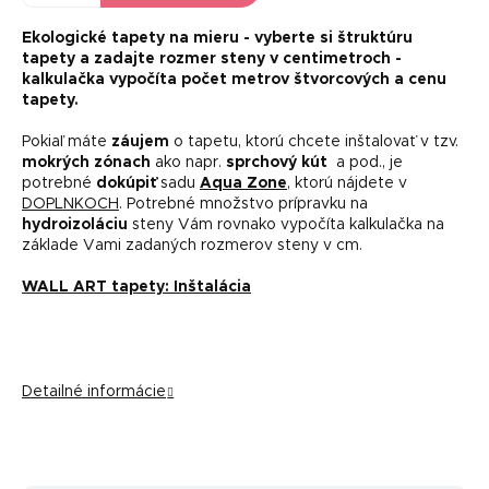
Ekologické tapety na mieru -
vyberte si štruktúru
tapety a zadajte rozmer steny v centimetroch -
kalkulačka vypočíta počet metrov štvorcových a cenu
tapety.
Pokiaľ máte
záujem
o tapetu, ktorú chcete inštalovať v tzv.
mokrých zónach
ako napr.
sprchový kút
a pod., je
potrebné
dokúpiť
sadu
Aqua Zone
, ktorú nájdete v
DOPLNKOCH
. Potrebné množstvo prípravku na
hydroizoláciu
steny Vám rovnako vypočíta kalkulačka na
základe Vami zadaných rozmerov steny v cm.
WALL ART tapety: Inštalácia
Detailné informácie