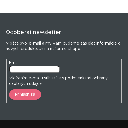
Z
á
p
Odoberať newsletter
ä
t
Vložte svoj e-mail a my Vám budeme zasielať informácie o
i
nových produktoch na našom e-shope.
e
Email
Vložením e-mailu súhlasíte s
podmienkami ochrany
osobných údajov
Prihlásiť sa