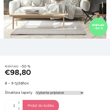
€197,60
–50 %
€197,60
–50 %
€98,80
Jednotková
8 – 9 týždňov
cena:
Štruktúra tapety
Pridať do košíka