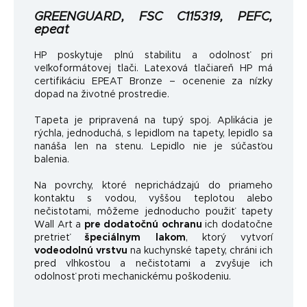
GREENGUARD, FSC C115319, PEFC,
epeat
HP poskytuje plnú stabilitu a odolnosť pri
veľkoformátovej tlači. Latexová tlačiareň HP má
certifikáciu EPEAT Bronze – ocenenie za nízky
dopad na životné prostredie.
Tapeta je pripravená na tupý spoj. Aplikácia je
rýchla, jednoduchá, s lepidlom na tapety, lepidlo sa
nanáša len na stenu. Lepidlo nie je súčasťou
balenia.
Na povrchy, ktoré neprichádzajú do priameho
kontaktu s vodou, vyššou teplotou alebo
nečistotami, môžeme jednoducho použiť tapety
Wall Art a
pre dodatočnú ochranu
ich dodatočne
pretrieť
špeciálnym lakom
, ktorý vytvorí
vodeodolnú vrstvu
na kuchynské tapety, chráni ich
pred vlhkosťou a nečistotami a zvyšuje ich
odolnosť proti mechanickému poškodeniu.