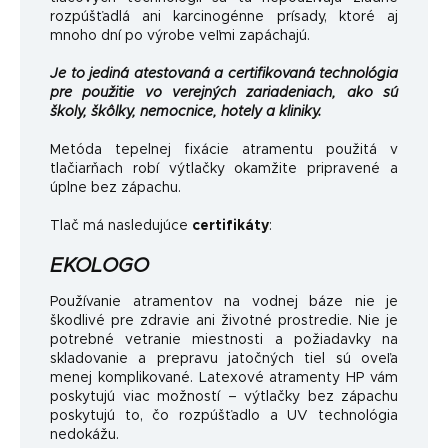
rozpúšťadlá ani karcinogénne prísady, ktoré aj
mnoho dní po výrobe veľmi zapáchajú.
Je to jediná atestovaná a certifikovaná technológia
pre použitie vo verejných zariadeniach, ako sú
školy, škôlky, nemocnice, hotely a kliniky.
Metóda tepelnej fixácie atramentu použitá v
tlačiarňach robí výtlačky okamžite pripravené a
úplne bez zápachu.
Tlač má nasledujúce
certifikáty
:
EKOLOGO
Používanie atramentov na vodnej báze nie je
škodlivé pre zdravie ani životné prostredie. Nie je
potrebné vetranie miestnosti a požiadavky na
skladovanie a prepravu jatočných tiel sú oveľa
menej komplikované. Latexové atramenty HP vám
poskytujú viac možností – výtlačky bez zápachu
poskytujú to, čo rozpúšťadlo a UV technológia
nedokážu.