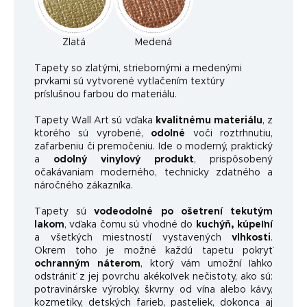
Zlatá
Medená
Ta
pety so zlatými, striebornými a medenými
prvkami sú vytvorené vytlačením textúry
príslušnou farbou do materiálu.
Tapety Wall Art sú vďaka
kvalitnému materiálu
, z
ktorého sú vyrobené,
odolné
voči roztrhnutiu,
zafarbeniu či premočeniu. Ide o moderný, praktický
a
odolný vinylový produkt
, prispôsobený
očakávaniam moderného, ​​technicky zdatného a
náročného zákazníka.
Tapety sú
vodeodolné po ošetrení tekutým
lakom
, vďaka čomu sú vhodné do
kuchýň, kúpeľní
a všetkých miestností vystavených
vlhkosti
.
Okrem toho je možné každú tapetu pokryť
ochranným náterom
, ktorý vám umožní ľahko
odstrániť z jej povrchu akékoľvek nečistoty, ako sú:
potravinárske výrobky, škvrny od vína alebo kávy,
kozmetiky, detských farieb, pasteliek, dokonca aj