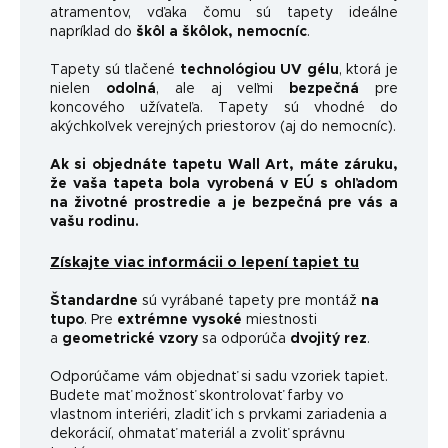
atramentov, vďaka čomu sú tapety ideálne
napríklad do
škôl a škôlok, nemocníc
.
Tapety sú tlačené
technológiou UV gélu
, ktorá je
nielen
odolná
, ale aj veľmi
bezpečná
pre
koncového užívateľa. Tapety sú vhodné do
akýchkoľvek verejných priestorov (aj do nemocníc).
Ak si objednáte tapetu Wall Art, máte záruku,
že vaša tapeta bola vyrobená v EÚ s ohľadom
na životné prostredie a je bezpečná pre vás a
vašu rodinu.
Získajte viac informácii o lepení tapiet tu
Štandardne
sú vyrábané tapety pre montáž
na
tupo
. Pre
extrémne vysoké
miestnosti
a
geometrické vzory
sa odporúča
dvojitý rez
.
Odporúčame vám objednať si sadu vzoriek tapiet.
Budete mať možnosť skontrolovať farby vo
vlastnom interiéri, zladiť ich s prvkami zariadenia a
dekorácií, ohmatať materiál a zvoliť správnu