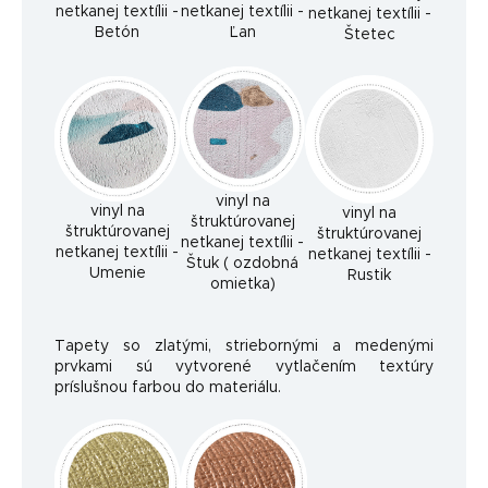
netkanej textílii -
netkanej textílii -
netkanej textílii -
Betón
Ľan
Štetec
vinyl na
vinyl na
vinyl na
štruktúrovanej
štruktúrovanej
štruktúrovanej
netkanej textílii -
netkanej textílii -
netkanej textílii -
Štuk ( ozdobná
Umenie
Rustik
omietka)
Tapety so zlatými, striebornými a medenými
prvkami sú vytvorené vytlačením textúry
príslušnou farbou do materiálu.