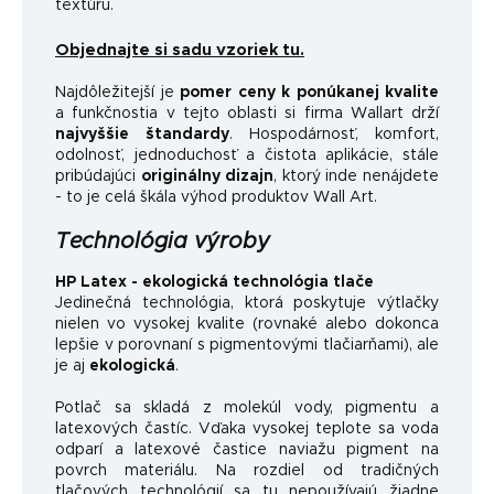
textúru.
Objednajte si sadu vzoriek tu.
Najdôležitejší je
pomer ceny k ponúkanej kvalite
a funkčnosti
a v tejto oblasti si firma Wallart drží
najvyššie štandardy
.
Hospodárnosť, komfort,
odolnosť, jednoduchosť a čistota aplikácie, stále
pribúdajúci
originálny dizajn
, ktorý inde nenájdete
- to je celá škála výhod produktov Wall Art.
Technológia výroby
HP Latex - ekologická technológia tlače
Jedinečná technológia, ktorá poskytuje výtlačky
nielen vo vysokej kvalite (rovnaké alebo dokonca
lepšie v porovnaní s pigmentovými tlačiarňami), ale
je aj
ekologická
.
Potlač sa skladá z molekúl vody, pigmentu a
latexových častíc. Vďaka vysokej teplote sa voda
odparí a latexové častice naviažu pigment na
povrch materiálu. Na rozdiel od tradičných
tlačových technológií sa tu nepoužívajú žiadne