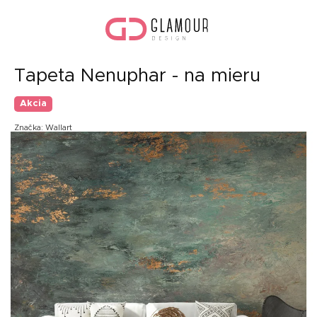
Prejsť
Nák
na
koší
obsah
Tapeta Nenuphar - na mieru
Akcia
Značka:
Wallart