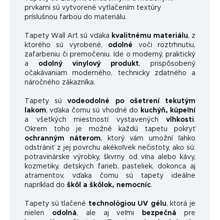
prvkami sú vytvorené vytlačením textúry
príslušnou farbou do materiálu.
Tapety Wall Art sú vďaka
kvalitnému materiálu
, z
ktorého sú vyrobené,
odolné
voči roztrhnutiu,
zafarbeniu či premočeniu. Ide o moderný, praktický
a
odolný vinylový produkt
, prispôsobený
očakávaniam moderného, ​​technicky zdatného a
náročného zákazníka.
Tapety sú
vodeodolné po ošetrení tekutým
lakom
, vďaka čomu sú vhodné do
kuchýň, kúpeľní
a všetkých miestností vystavených
vlhkosti
.
Okrem toho je možné každú tapetu pokryť
ochranným náterom
, ktorý vám umožní ľahko
odstrániť z jej povrchu akékoľvek nečistoty, ako sú:
potravinárske výrobky, škvrny od vína alebo kávy,
kozmetiky, detských farieb, pasteliek, dokonca aj
atramentov, vďaka čomu sú tapety ideálne
napríklad do
škôl a škôlok, nemocníc
.
Tapety sú tlačené
technológiou UV gélu
, ktorá je
nielen
odolná
, ale aj veľmi
bezpečná
pre