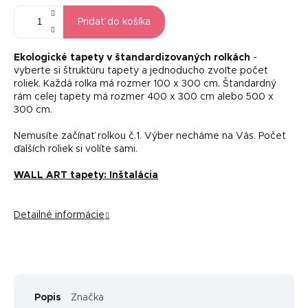
Pridať do košíka
Ekologické tapety v štandardizovaných rolkách
-
vyberte si štruktúru tapety a jednoducho zvoľte počet
roliek. Každá rolka má rozmer 100 x 300 cm. Štandardný
rám celej tapety má rozmer 400 x 300 cm alebo 500 x
300 cm.
Nemusíte začínať rolkou č.1. Výber necháme na Vás. Počet
ďalších roliek si volíte sami.
WALL ART tapety: Inštalácia
Detailné informácie
Popis
Značka