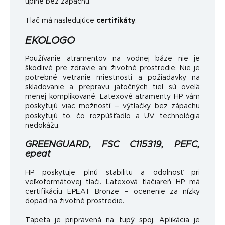
úplne bez zápachu.
Tlač má nasledujúce
certifikáty
:
EKOLOGO
Používanie atramentov na vodnej báze nie je
škodlivé pre zdravie ani životné prostredie. Nie je
potrebné vetranie miestnosti a požiadavky na
skladovanie a prepravu jatočných tiel sú oveľa
menej komplikované. Latexové atramenty HP vám
poskytujú viac možností – výtlačky bez zápachu
poskytujú to, čo rozpúšťadlo a UV technológia
nedokážu.
GREENGUARD, FSC C115319, PEFC,
epeat
HP poskytuje plnú stabilitu a odolnosť pri
veľkoformátovej tlači. Latexová tlačiareň HP má
certifikáciu EPEAT Bronze – ocenenie za nízky
dopad na životné prostredie.
Tapeta je pripravená na tupý spoj. Aplikácia je