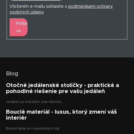
Vložením e-mailu súhlasíte s
podmienkami ochrany
osobných údajov
Prihlásiť
sa
Blog
Otočné jedálenské stoličky - praktické a
pohodlné riešenie pre vašu jedáleň
Jedáleň je miestom, kde trávime ...
Bouclé materiál - luxus, ktorý zmení váš
interiér
Bouclé látka sa v posledných rok...