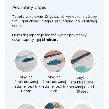
Podrobný popis
Tapety z kolekcie
Originals
sú výsledkom výroby
tímu grafického dizajnu prevedené do digitálnej
verzie.
Pri každej tapete je možné vybrať povrchový
dizajn tapety - jej
štruktúru
:
vinyl na
vinyl na
vinyl na
štruktúrovanej
štruktúrovanej
štruktúrovanej
netkanej textílii -
netkanej textílii -
netkanej textílii -
Betón
Ľan
Štetec