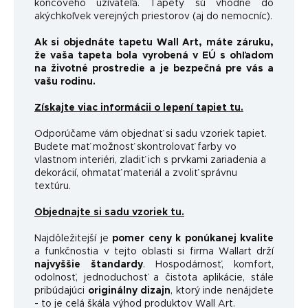
koncového užívateľa. Tapety sú vhodné do
akýchkoľvek verejných priestorov (aj do nemocníc).
Ak si objednáte tapetu Wall Art, máte záruku,
že vaša tapeta bola vyrobená v EÚ s ohľadom
na životné prostredie a je bezpečná pre vás a
vašu rodinu.
Získajte viac informácii o lepení tapiet tu.
Odporúčame vám objednať si sadu vzoriek tapiet.
Budete mať možnosť skontrolovať farby vo
vlastnom interiéri, zladiť ich s prvkami zariadenia a
dekorácií, ohmatať materiál a zvoliť správnu
textúru.
Objednajte si sadu vzoriek tu.
Najdôležitejší je
pomer ceny k ponúkanej kvalite
a funkčnosti
a v tejto oblasti si firma Wallart drží
najvyššie štandardy
.
Hospodárnosť, komfort,
odolnosť, jednoduchosť a čistota aplikácie, stále
pribúdajúci
originálny dizajn
, ktorý inde nenájdete
- to je celá škála výhod produktov Wall Art.