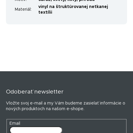
vinyl na štruktúrovanej netkanej
Materiál
:
textílii
Z
á
p
Odoberať newsletter
ä
t
Vložte svoj e-mail a my Vám budeme zasielať informácie o
i
nových produktoch na našom e-shope.
e
Email