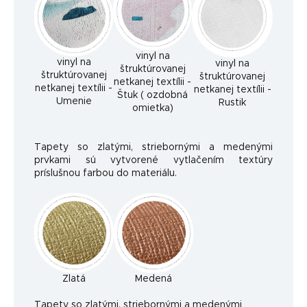
vinyl na
vinyl na
vinyl na
štruktúrovanej
štruktúrovanej
štruktúrovanej
netkanej textílii -
netkanej textílii -
netkanej textílii -
Štuk ( ozdobná
Umenie
Rustik
omietka)
Tapety so zlatými, striebornými a medenými
prvkami sú vytvorené vytlačením textúry
príslušnou farbou do materiálu.
Zlatá
Medená
Ta
pety so zlatými, striebornými a medenými