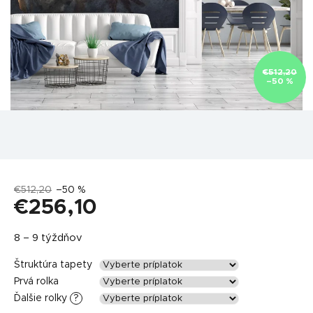
€512,20
–50 %
€512,20
–50 %
€256,10
Jednotková
8 – 9 týždňov
cena:
Štruktúra tapety
Prvá rolka
Ďalšie rolky
?