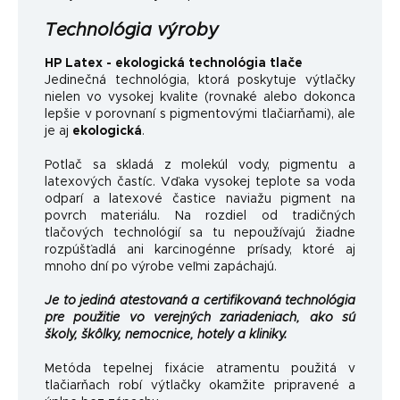
Technológia výroby
HP Latex - ekologická technológia tlače
Jedinečná technológia, ktorá poskytuje výtlačky
nielen vo vysokej kvalite (rovnaké alebo dokonca
lepšie v porovnaní s pigmentovými tlačiarňami), ale
je aj
ekologická
.
Potlač sa skladá z molekúl vody, pigmentu a
latexových častíc. Vďaka vysokej teplote sa voda
odparí a latexové častice naviažu pigment na
povrch materiálu. Na rozdiel od tradičných
tlačových technológií sa tu nepoužívajú žiadne
rozpúšťadlá ani karcinogénne prísady, ktoré aj
mnoho dní po výrobe veľmi zapáchajú.
Je to jediná atestovaná a certifikovaná technológia
pre použitie vo verejných zariadeniach, ako sú
školy, škôlky, nemocnice, hotely a kliniky.
Metóda tepelnej fixácie atramentu použitá v
tlačiarňach robí výtlačky okamžite pripravené a