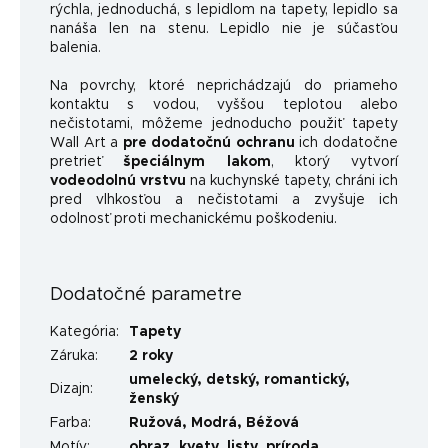
rýchla, jednoduchá, s lepidlom na tapety, lepidlo sa
nanáša len na stenu. Lepidlo nie je súčasťou
balenia.
Na povrchy, ktoré neprichádzajú do priameho
kontaktu s vodou, vyššou teplotou alebo
nečistotami, môžeme jednoducho použiť tapety
Wall Art a
pre dodatočnú ochranu
ich dodatočne
pretrieť
špeciálnym lakom
, ktorý vytvorí
vodeodolnú vrstvu
na kuchynské tapety, chráni ich
pred vlhkosťou a nečistotami a zvyšuje ich
odolnosť proti mechanickému poškodeniu.
Dodatočné parametre
Kategória
:
Tapety
Záruka
:
2 roky
umelecký
,
detský
,
romantický
,
Dizajn
:
ženský
Farba
:
Ružová
,
Modrá
,
Béžová
Motív
:
obraz
,
kvety
,
listy
,
príroda