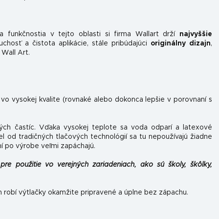
 funkčnosti
a v tejto oblasti si firma Wallart drží
najvyššie
hosť a čistota aplikácie, stále pribúdajúci
originálny dizajn
,
 Wall Art.
 vo vysokej kvalite (rovnaké alebo dokonca lepšie v porovnaní s
ých častíc. Vďaka vysokej teplote sa voda odparí a latexové
el od tradičných tlačových technológií sa tu nepoužívajú žiadne
ní po výrobe veľmi zapáchajú.
pre použitie vo verejných zariadeniach, ako sú školy, škôlky,
h robí výtlačky okamžite pripravené a úplne bez zápachu.