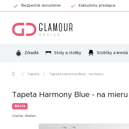
Prejsť
Bezpečné doručenie
Exkluzívny predajca
na
obsah
Zrkadlá
Stoly a stolíky
Stoličky a kreslá
Domov
Tapety
Tapeta Harmony Blue - na mieru
Tapeta Harmony Blue - na mieru
Akcia
Značka:
Wallart