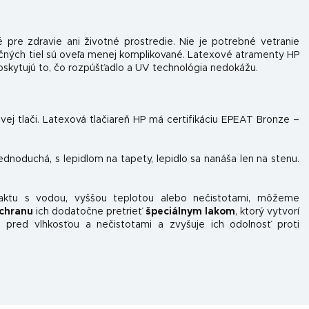
 pre zdravie ani životné prostredie. Nie je potrebné vetranie
očných tiel sú oveľa menej komplikované. Latexové atramenty HP
skytujú to, čo rozpúšťadlo a UV technológia nedokážu.
ovej tlači. Latexová tlačiareň HP má certifikáciu EPEAT Bronze –
jednoduchá, s lepidlom na tapety, lepidlo sa nanáša len na stenu.
taktu s vodou, vyššou teplotou alebo nečistotami, môžeme
chranu
ich dodatočne pretrieť
špeciálnym lakom
, ktorý vytvorí
 pred vlhkosťou a nečistotami a zvyšuje ich odolnosť proti