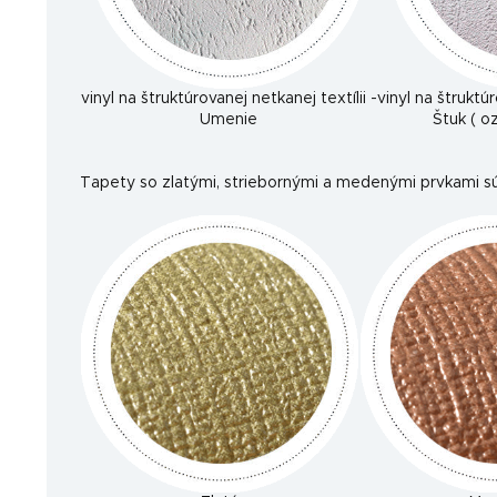
vinyl na štruktúrovanej netkanej textílii -
vinyl na štruktúr
Umenie
Štuk ( 
Tapety so zlatými, striebornými a medenými prvkami sú