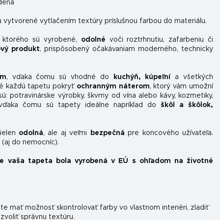
dená
 vytvorené vytlačením textúry príslušnou farbou do materiálu.
z ktorého sú vyrobené,
odolné
voči roztrhnutiu, zafarbeniu či
ový produkt
, prispôsobený očakávaniam moderného, ​​technicky
om
, vďaka čomu sú vhodné do
kuchýň, kúpeľní
a všetkých
é každú tapetu pokryť
ochranným náterom
, ktorý vám umožní
sú: potravinárske výrobky, škvrny od vína alebo kávy, kozmetiky,
, vďaka čomu sú tapety ideálne napríklad do
škôl a škôlok,
nielen
odolná
, ale aj veľmi
bezpečná
pre koncového užívateľa.
(aj do nemocníc).
že vaša tapeta bola vyrobená v EÚ s ohľadom na životné
e mať možnosť skontrolovať farby vo vlastnom interiéri, zladiť
 zvoliť správnu textúru.