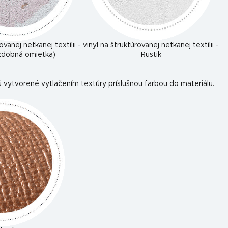
ovanej netkanej textílii -
vinyl na štruktúrovanej netkanej textílii -
ozdobná omietka)
Rustik
 vytvorené vytlačením textúry príslušnou farbou do materiálu.