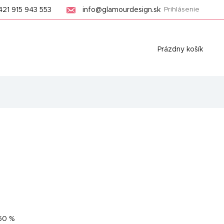
421 915 943 553
info@glamourdesign.sk
Prihlásenie
Nákupný
Prázdny košík
košík
50 %