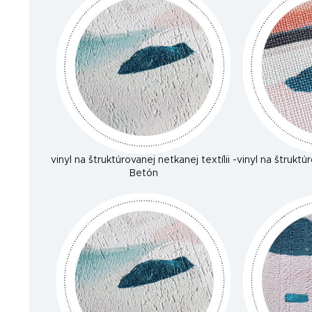
vinyl na štruktúrovanej netkanej textílii -
vinyl na štruktúr
Betón