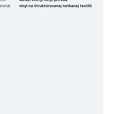
otív
:
obraz
,
kvety
,
listy
,
príroda
teriál
:
vinyl na štruktúrovanej netkanej textílii