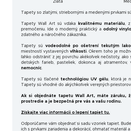
Zlatá
Me
Ta
pety so zlatými, striebornými a medenými prvkami sú
Tapety Wall Art sú vďaka
kvalitnému materiálu
, 
premočeniu. Ide o moderný, praktický a
odolný vinyl
zdatného a náročného zákazníka.
Tapety sú
vodeodolné po ošetrení tekutým lak
miestností vystavených
vlhkosti
. Okrem toho je možn
ľahko odstrániť z jej povrchu akékoľvek nečistoty, ako 
detských farieb, pasteliek, dokonca aj atramentov
nemocníc
.
Tapety sú tlačené
technológiou UV gélu
, ktorá je 
Tapety sú vhodné do akýchkoľvek verejných priestorov 
Ak si objednáte tapetu Wall Art, máte záruku, 
prostredie a je bezpečná pre vás a vašu rodinu.
Získajte viac informácii o lepení tapiet tu.
Odporúčame vám objednať si sadu vzoriek tapiet. Budet
ich s prvkami zariadenia a dekorácií, ohmatať materiál a