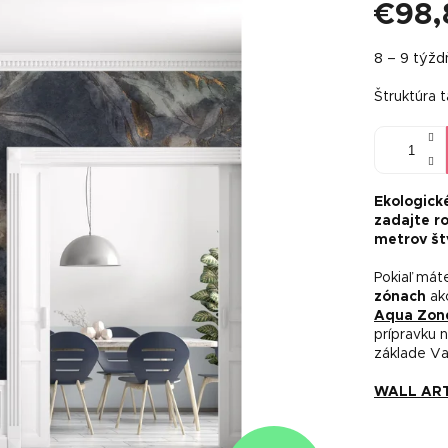
€98,
Jednotkov
8 – 9 týž
cena:
Štruktúra 
Ekologick
zadajte r
metrov št
Pokiaľ má
zónach
ak
Aqua Zon
prípravku 
základe V
WALL ART t