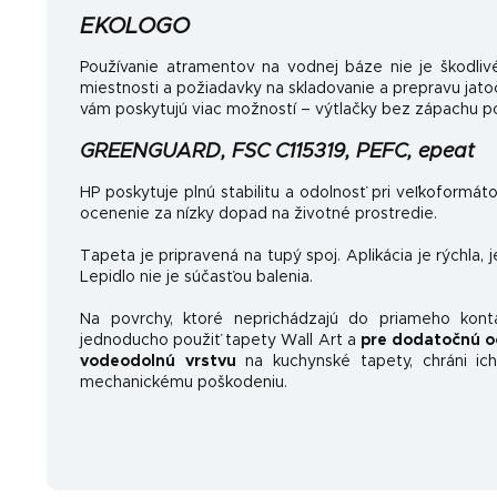
EKOLOGO
Používanie atramentov na vodnej báze nie je škodlivé
miestnosti a požiadavky na skladovanie a prepravu jat
vám poskytujú viac možností – výtlačky bez zápachu po
GREENGUARD, FSC C115319, PEFC, epeat
HP poskytuje plnú stabilitu a odolnosť pri veľkoformát
ocenenie za nízky dopad na životné prostredie.
Tapeta je pripravená na tupý spoj. Aplikácia je rýchla, 
Lepidlo nie je súčasťou balenia.
Na povrchy, ktoré neprichádzajú do priameho kon
jednoducho použiť tapety Wall Art a
pre dodatočnú o
vodeodolnú vrstvu
na kuchynské tapety, chráni ich
mechanickému poškodeniu.