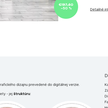
€197,60
–50 %
Detailné i
D
afického dizajnu prevedené do digitálnej verzie.
K
Z
ety - jej
štruktúru
:
Di
F