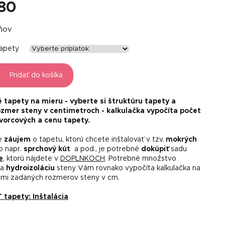
80
á
dňov
tapety
Pridať do košíka
é tapety na mieru -
vyberte si štruktúru tapety a
ozmer steny v centimetroch - kalkulačka vypočíta počet
vorcových a cenu tapety.
te
záujem
o tapetu, ktorú chcete inštalovať v tzv.
mokrých
o napr.
sprchový kút
a pod., je potrebné
dokúpiť
sadu
e
, ktorú nájdete v
DOPLNKOCH
. Potrebné množstvo
na
hydroizoláciu
steny Vám rovnako vypočíta kalkulačka na
ami zadaných rozmerov steny v cm.
apety: Inštalácia