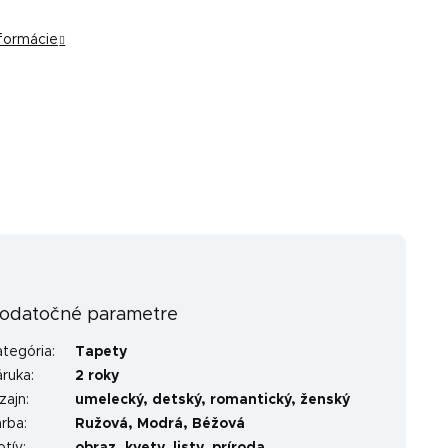
nformácie
odatočné parametre
ategória
:
Tapety
áruka
:
2 roky
zajn
:
umelecký
,
detský
,
romantický
,
ženský
arba
:
Ružová
,
Modrá
,
Béžová