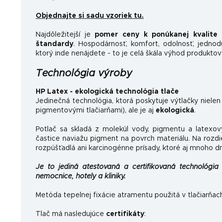
Objednajte si sadu vzoriek tu.
Najdôležitejší je
pomer ceny k ponúkanej kvalite
a
štandardy
.
Hospodárnosť, komfort, odolnosť, jednoduc
ktorý inde nenájdete - to je celá škála výhod produktov
Technológia výroby
HP Latex - ekologická technológia tlače
Jedinečná technológia, ktorá poskytuje výtlačky nielen
pigmentovými tlačiarňami), ale je aj
ekologická
.
Potlač sa skladá z molekúl vody, pigmentu a latexov
častice naviažu pigment na povrch materiálu. Na rozdi
rozpúšťadlá ani karcinogénne prísady, ktoré aj mnoho d
Je to jediná atestovaná a certifikovaná technológia 
nemocnice, hotely a kliniky.
Metóda tepelnej fixácie atramentu použitá v tlačiarňac
Tlač má nasledujúce
certifikáty
: