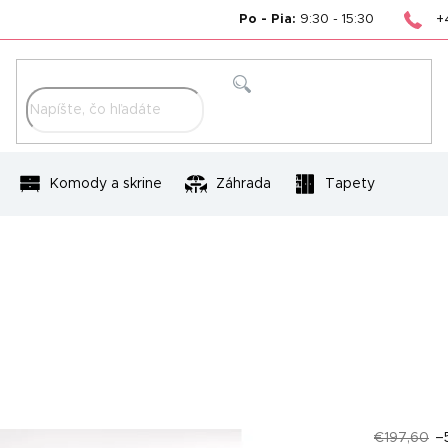
+
Po - Pia:
9:30 - 15:30
Hľadať
Komody a skrine
Záhrada
Tapety
€197,60
–