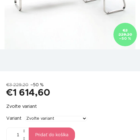
€3
229,20
–50 %
€3 229,20
–50 %
€1 614,60
Jednotková
Zvoľte variant
cena:
Variant
Pridať do košíka