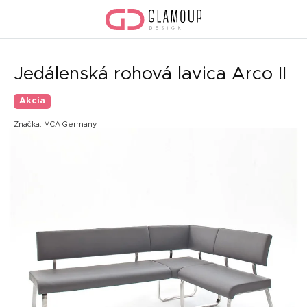
Prejsť
na
obsah
Jedálenská rohová lavica Arco II
Akcia
Značka:
MCA Germany