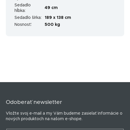
Sedadlo
49 cm
hĺbka
:
Sedadlo šírka
:
189 x 138 cm
Nosnosť
:
500 kg
Z
á
p
Odoberať newsletter
ä
t
Vložte svoj e-mail a my Vám budeme zasielať informácie o
i
nových produktoch na našom e-shope.
e