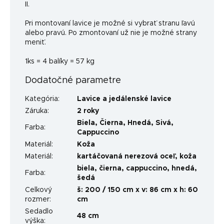
II.
Pri montovaní lavice je možné si vybrať stranu ľavú
alebo pravú. Po zmontovaní už nie je možné strany
meniť.
1ks = 4 balíky = 57 kg
Dodatočné parametre
Kategória
:
Lavice a jedálenské lavice
Záruka
:
2 roky
Biela
,
Čierna
,
Hnedá
,
Sivá
,
Farba
:
Cappuccino
Materiál
:
Koža
Materiál
:
kartáčovaná nerezová oceľ, koža
biela, čierna, cappuccino, hnedá,
Farba
:
šedá
Celkový
š: 200 / 150 cm x v: 86 cm x h: 60
rozmer
:
cm
Sedadlo
48 cm
výška
: