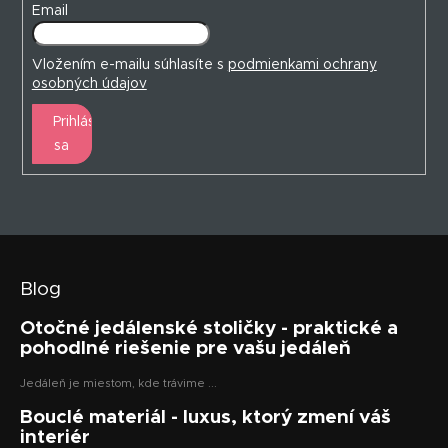
Email
Vložením e-mailu súhlasíte s
podmienkami ochrany
osobných údajov
Prihlásiť
sa
Blog
Otočné jedálenské stoličky - praktické a
pohodlné riešenie pre vašu jedáleň
Jedáleň je miestom, kde trávime ...
Bouclé materiál - luxus, ktorý zmení váš
interiér