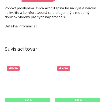
Rohová jedálenská lavica Arco II spĺňa tie najvyššie nároky
na kvalitu a komfort. Jedná sa o elegantný a moderný
doplnok vhodný pre tých najnáročnejší …
Detailné informácie
Súvisiaci tovar
Akcia
Akcia
–50 %
–50 %