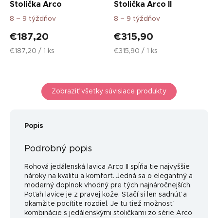
Stolička Arco
Stolička Arco II
8 – 9 týždňov
8 – 9 týždňov
€187,20
€315,90
Jednotková
Jednotková
€187,20 / 1 ks
€315,90 / 1 ks
cena:
cena:
Zobraziť všetky súvisiace produkty
Popis
Podrobný popis
Rohová jedálenská lavica Arco II spĺňa tie najvyššie
nároky na kvalitu a komfort. Jedná sa o elegantný a
moderný doplnok vhodný pre tých najnáročnejších.
Poťah lavice je z pravej kože. Stačí si len sadnúť a
okamžite pocítite rozdiel. Je tu tiež možnosť
kombinácie s jedálenskými stoličkami zo série Arco