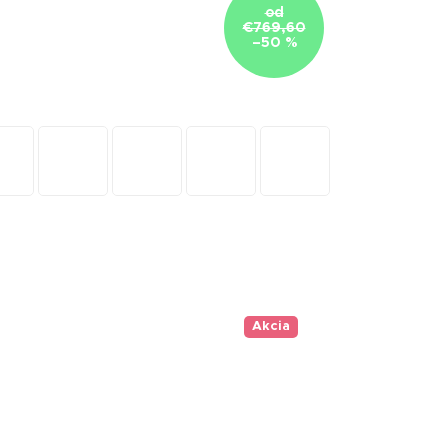
od
€769,60
–50 %
Akcia