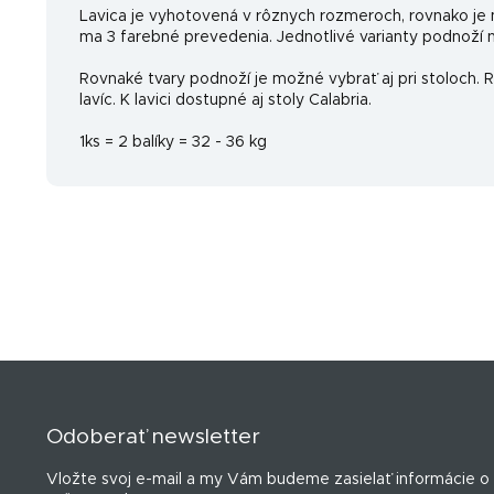
Lavica je vyhotovená v rôznych rozmeroch, rovnako je
ma 3 farebné prevedenia. Jednotlivé varianty podnoží ná
Rovnaké tvary podnoží je možné vybrať aj pri stoloch.
lavíc. K lavici dostupné aj stoly Calabria.
1ks = 2 balíky = 32 - 36 kg
Z
á
p
Odoberať newsletter
ä
t
Vložte svoj e-mail a my Vám budeme zasielať informácie o
i