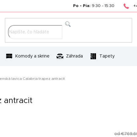
+
Po - Pia:
9:30 - 15:30
Hľadať
Komody a skrine
Záhrada
Tapety
enská lavica Calabria trapez antracit
 antracit
od €769,6