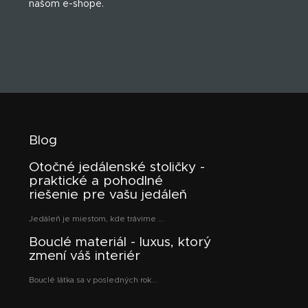
našom e-shope.
e
Blog
Otočné jedálenské stoličky -
praktické a pohodlné
riešenie pre vašu jedáleň
Jedáleň je miestom, kde trávime ...
Bouclé materiál - luxus, ktorý
zmení váš interiér
Bouclé látka sa v posledných rok...