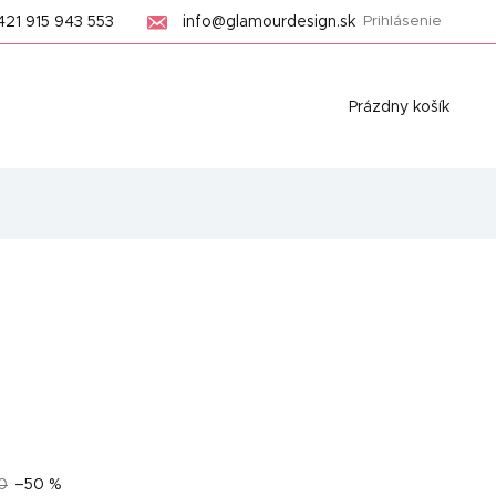
421 915 943 553
info@glamourdesign.sk
Prihlásenie
Nákupný
Prázdny košík
košík
0
–50 %