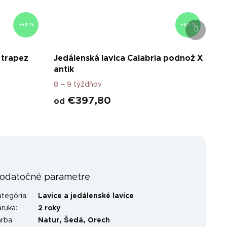
Ďalší
–50 %
–50 %
produkt
 trapez
Jedálenská lavica Calabria podnož X
antik
8 – 9 týždňov
€397,80
od
odatočné parametre
ategória
:
Lavice a jedálenské lavice
áruka
:
2 roky
arba
:
Natur
,
Šedá
,
Orech