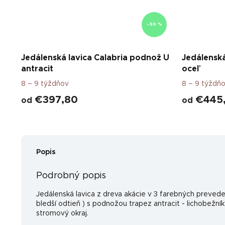
–50 %
Jedálenská lavica Calabria podnož U
Jedálenská
antracit
oceľ
8 – 9 týždňov
8 – 9 týždň
€397,80
€445
od
od
Popis
Podrobný popis
Jedálenská lavica z dreva akácie v 3 farebných prevedeni
bledší odtieň ) s podnožou trapez antracit - lichobežní
stromový okraj.