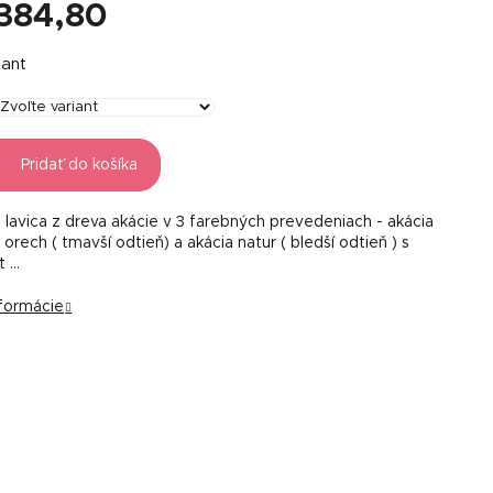
384,80
á
iant
Pridať do košíka
 lavica z dreva akácie v 3 farebných prevedeniach - akácia
a orech ( tmavší odtieň) a akácia natur ( bledší odtieň ) s
t …
nformácie