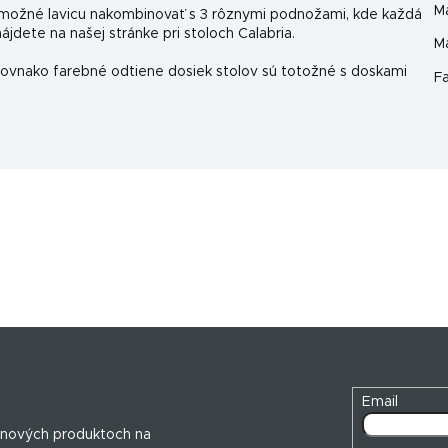
Ma
 možné lavicu nakombinovať s 3 rôznymi podnožami, kde každá
jdete na našej stránke pri stoloch Calabria.
Ma
 Rovnako farebné odtiene dosiek stolov sú totožné s doskami
F
Email
 nových produktoch na