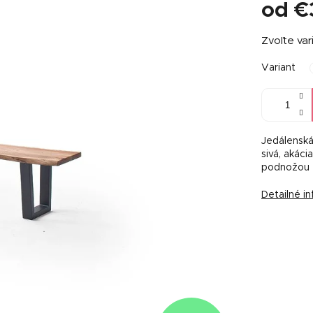
od
€
Jednotkov
Zvoľte var
cena:
Variant
Jedálenská
sivá, akáci
podnožou 
Detailné i