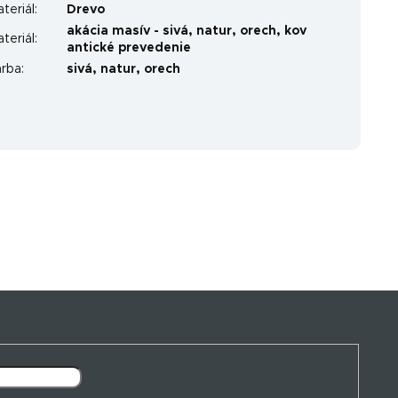
teriál
:
Drevo
akácia masív - sivá, natur, orech, kov
teriál
:
antické prevedenie
arba
:
sivá, natur, orech