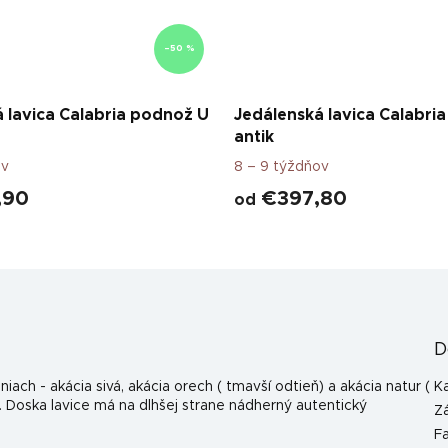
–50 %
 lavica Calabria podnož U
Jedálenská lavica Calabria
antik
ov
8 – 9 týždňov
,90
€397,80
od
D
ach - akácia sivá, akácia orech ( tmavší odtieň) a akácia natur (
K
k. Doska lavice má na dlhšej strane nádherný autentický
Z
F