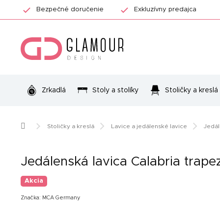
Prejsť
Bezpečné doručenie
Exkluzívny predajca
na
obsah
Zrkadlá
Stoly a stolíky
Stoličky a kreslá
Domov
Stoličky a kreslá
Lavice a jedálenské lavice
Jedál
Jedálenská lavica Calabria trapez
Akcia
Značka:
MCA Germany