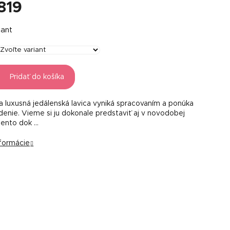
819
á
iant
Pridať do košíka
a luxusná jedálenská lavica vyniká spracovaním a ponúka
edenie. Vieme si ju dokonale predstaviť aj v novodobej
Tento dok …
nformácie