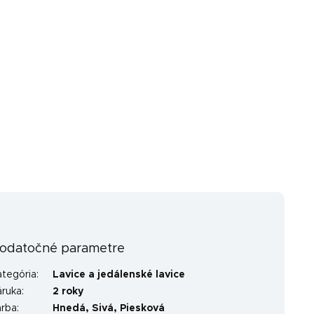
odatočné parametre
ategória
:
Lavice a jedálenské lavice
áruka
:
2 roky
arba
:
Hnedá
,
Sivá
,
Piesková