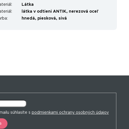
teriál
:
Látka
teriál
:
látka v odtieni ANTIK, nerezová oceľ
arba
:
hnedá, piesková, sivá
ailu súhlasíte s
podmienkami ochrany osobných údajov
a