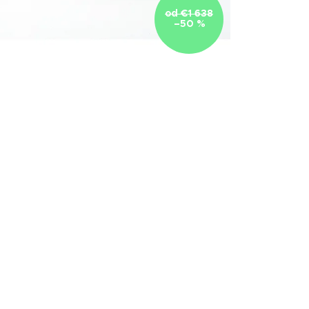
od €1 638
–50 %