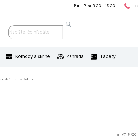
+
Po - Pia:
9:30 - 15:30
Hľadať
Komody a skrine
Záhrada
Tapety
enská lavica Rabea
od €1 638