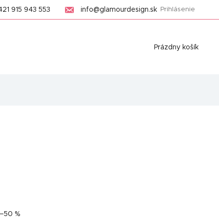
421 915 943 553
info@glamourdesign.sk
Prihlásenie
Nákupný
Prázdny košík
košík
–50 %