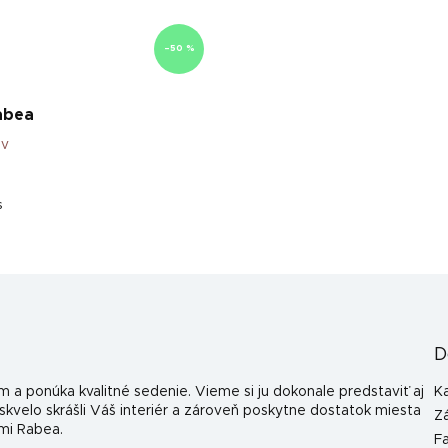
–50 %
abea
ov
s
D
m a ponúka kvalitné sedenie. Vieme si ju dokonale predstaviť aj
K
kvelo skrášli Váš interiér a zároveň poskytne dostatok miesta
Z
mi Rabea.
F