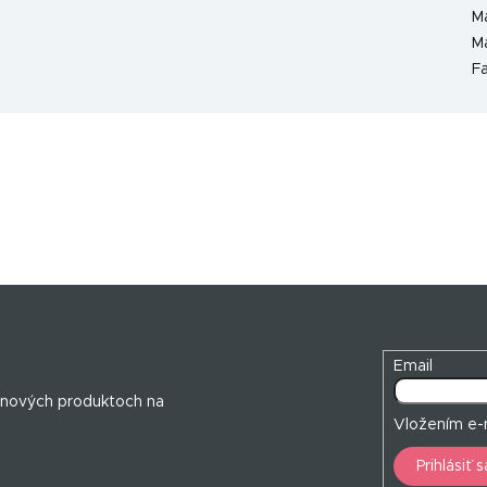
Ma
Ma
F
Email
 nových produktoch na
Vložením e-m
Prihlásiť s