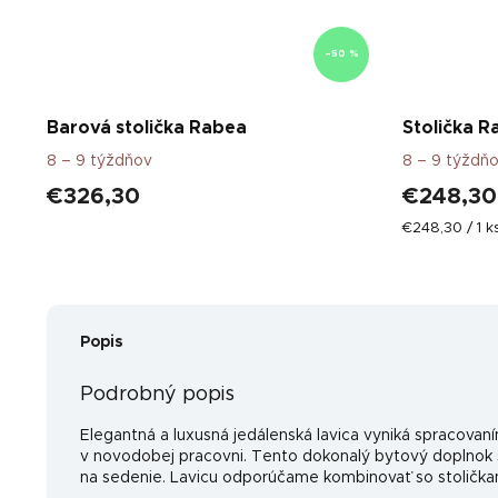
–50 %
Barová stolička Rabea
Stolička R
8 – 9 týždňov
8 – 9 týždň
€326,30
€248,30
Jednotková
€248,30 / 1 k
cena:
Popis
Podrobný popis
Elegantná a luxusná jedálenská lavica vyniká spracovaní
v novodobej pracovni. Tento dokonalý bytový doplnok s
na sedenie. Lavicu odporúčame kombinovať so stolička