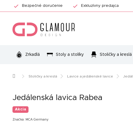
Prejsť
Bezpečné doručenie
Exkluzívny predajca
na
obsah
Zrkadlá
Stoly a stolíky
Stoličky a kreslá
Domov
Stoličky a kreslá
Lavice a jedálenské lavice
Jedál
Jedálenská lavica Rabea
Akcia
Značka:
MCA Germany