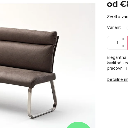
od
€
Jednotkov
Zvoľte var
cena:
Variant
Elegantná 
kvalitné s
pracovni. 
Detailné i