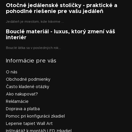
Otočné jedálenské stoličky - praktické a
pohodlné riešenie pre vašu jedáleň
Jedáleň je miestom, kde trávime ...
Bouclé materiál - luxus, ktorý zmení váš
interiér
Bouclé látka sa v posledných rok...
Informácie pre vás
O nás
Obchodné podmienky
Často kladené otázky
Ako nakupovať?
Reklamácie
Doprava a platba
Pomoc pri konfigurácii zkadiel
Lepenie tapiet Wall Art
Inštruktáž k montáži LED zrkadiel