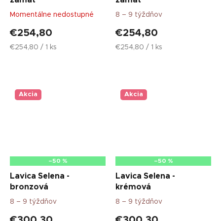
Momentálne nedostupné
8 – 9 týždňov
€254,80
€254,80
Jednotková
Jednotková
€254,80 / 1 ks
€254,80 / 1 ks
cena:
cena:
Akcia
Akcia
–50 %
–50 %
Lavica Selena -
Lavica Selena -
bronzová
krémová
8 – 9 týždňov
8 – 9 týždňov
€300,30
€300,30