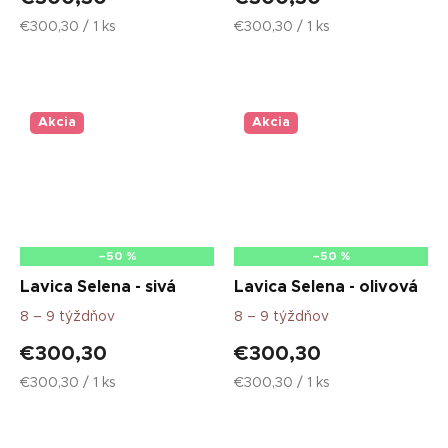
Jednotková
Jednotková
€300,30 / 1 ks
€300,30 / 1 ks
cena:
cena:
Akcia
Akcia
–50 %
–50 %
Lavica Selena - sivá
Lavica Selena - olivová
8 – 9 týždňov
8 – 9 týždňov
€300,30
€300,30
Jednotková
Jednotková
€300,30 / 1 ks
€300,30 / 1 ks
cena:
cena: