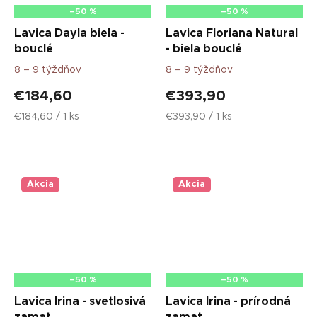
–50 %
–50 %
Lavica Dayla biela -
Lavica Floriana Natural
bouclé
- biela bouclé
8 – 9 týždňov
8 – 9 týždňov
€184,60
€393,90
Jednotková
Jednotková
€184,60 / 1 ks
€393,90 / 1 ks
cena:
cena:
Akcia
Akcia
–50 %
–50 %
Lavica Irina - svetlosivá
Lavica Irina - prírodná
zamat
zamat