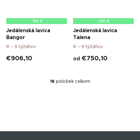
–50 %
–50 %
Jedálenská lavica
Jedálenská lavica
Bangor
Talena
8 – 9 týždňov
8 – 9 týždňov
€906,10
€750,10
od
16
položiek celkom
O
v
l
á
d
a
c
i
e
Z
p