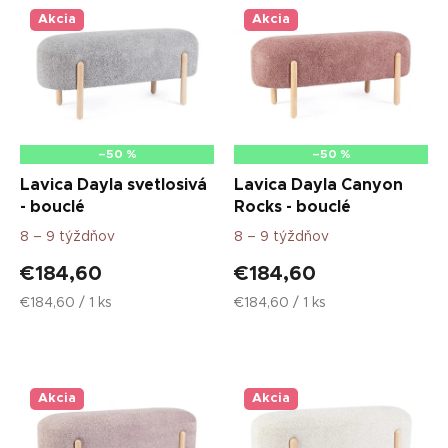
ý
p
Akcia
Akcia
i
s
p
r
o
d
–50 %
–50 %
u
Lavica Dayla svetlosivá
Lavica Dayla Canyon
k
- bouclé
Rocks - bouclé
t
8 – 9 týždňov
8 – 9 týždňov
o
v
€184,60
€184,60
Jednotková
Jednotková
€184,60 / 1 ks
€184,60 / 1 ks
cena:
cena:
Akcia
Akcia