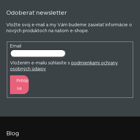
á
r
p
v
Odoberať newsletter
ä
k
y
t
Vložte svoj e-mail a my Vám budeme zasielať informácie o
v
i
nových produktoch na našom e-shope.
ý
e
p
i
Email
s
u
Vložením e-mailu súhlasíte s
podmienkami ochrany
osobných údajov
Prihlásiť
sa
Blog