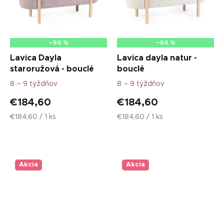
–50 %
–50 %
Lavica Dayla
Lavica dayla natur -
staroružová - bouclé
bouclé
8 – 9 týždňov
8 – 9 týždňov
€184,60
€184,60
Jednotková
Jednotková
€184,60 / 1 ks
€184,60 / 1 ks
cena:
cena:
Akcia
Akcia