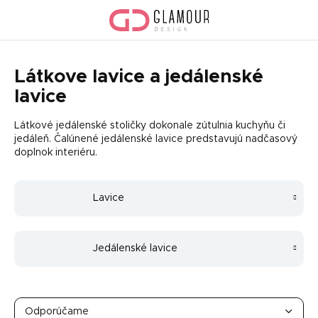
Prejsť
na
obsah
Látkove lavice a jedálenské
lavice
Látkové jedálenské stoličky dokonale zútulnia kuchyňu či
jedáleň. Čalúnené jedálenské lavice predstavujú nadčasový
doplnok interiéru.
Lavice
Jedálenské lavice
R
a
Odporúčame