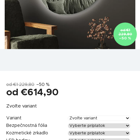
od €1
229,80
–50 %
od €1 229,80
–50 %
od
€614,90
Jednotková
Zvoľte variant
cena:
Variant
Bezpečnostná fólia
Kozmetické zrkadlo