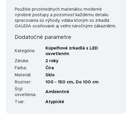
Použitie prvotriednych materiálov, moderné
výrobné postupy a pozornosť každému detailu
spracovania sú výhody, vďaka ktorým sú zrkadlá
GAUDIA oceňované aj veľmi náročnými zákazníkmi.
Dodatočné parametre
Kúpeľňové zrkadlá s LED
Kategória
:
osvetlením
Záruka
:
2 roky
Farba
:
Číra
Materiál
:
Sklo
Rozmer
:
100 - 150 cm, Do 100 cm
Štýl
Ambientné
osvetlenia
:
Tvar
:
Atypické