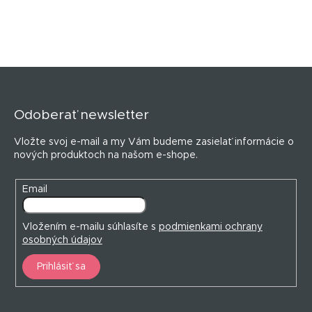
Z
á
p
Odoberať newsletter
ä
t
Vložte svoj e-mail a my Vám budeme zasielať informácie o
i
nových produktoch na našom e-shope.
e
Email
Vložením e-mailu súhlasíte s
podmienkami ochrany
osobných údajov
Prihlásiť sa