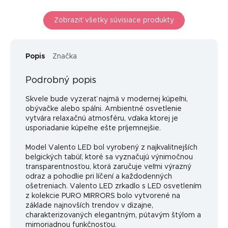
Zobraziť všetky súvisiace produkty
Popis
Značka
Podrobný popis
Skvele bude vyzerať najmä v modernej kúpeľni,
obývačke alebo spálni. Ambientné osvetlenie
vytvára relaxačnú atmosféru, vďaka ktorej je
usporiadanie kúpeľne ešte príjemnejšie.
Model Valento LED bol vyrobený z najkvalitnejších
belgických tabúľ, ktoré sa vyznačujú výnimočnou
transparentnosťou, ktorá zaručuje veľmi výrazný
odraz a pohodlie pri líčení a každodenných
ošetreniach. Valento LED zrkadlo s LED osvetlením
z kolekcie PURO MIRRORS bolo vytvorené na
základe najnovších trendov v dizajne,
charakterizovaných elegantným, pútavým štýlom a
mimoriadnou funkčnosťou.