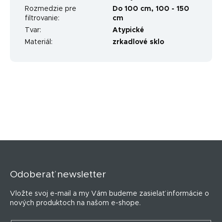
Rozmedzie pre
Do 100 cm
,
100 - 150
filtrovanie
:
cm
Tvar
:
Atypické
Materiál
:
zrkadlové sklo
Z
á
p
Odoberať newsletter
ä
t
Vložte svoj e-mail a my Vám budeme zasielať informácie o
i
nových produktoch na našom e-shope.
e