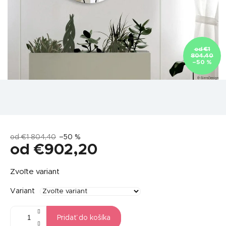
od €1
804,40
–50 %
od €1 804,40
–50 %
od
€902,20
Jednotková
Zvoľte variant
cena:
Variant
Pridať do košíka