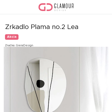
Prejsť
na
obsah
Zrkadlo Plama no.2 Lea
Akcia
Značka:
GieraDesign