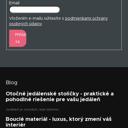
Email
Vložením e-mailu súhlasíte s
podmienkami ochrany
osobných údajov
Prihlásiť
sa
Blog
Otočné jedálenské stoličky - praktické a
pohodlné riešenie pre vašu jedáleň
Jedáleň je miestom, kde trávime ...
Bouclé materiál - luxus, ktorý zmení váš
interiér