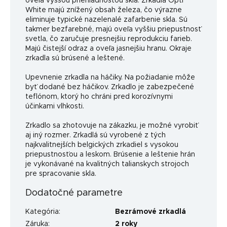
oveľa vyššou priehľadnosťou skla. Zrkadlá Opti
White majú znížený obsah železa, čo výrazne
eliminuje typické nazelenalé zafarbenie skla. Sú
takmer bezfarebné, majú oveľa vyššiu priepustnosť
svetla, čo zaručuje presnejšiu reprodukciu farieb.
Majú čistejší odraz a oveľa jasnejšiu hranu. Okraje
zrkadla sú brúsené a leštené.
Upevnenie zrkadla na háčiky. Na požiadanie môže
byť dodané bez háčikov. Zrkadlo je zabezpečené
teflónom, ktorý ho chráni pred korozívnymi
účinkami vlhkosti.
Zrkadlo sa zhotovuje na zákazku, je možné vyrobiť
aj iný rozmer. Zrkadlá sú vyrobené z tých
najkvalitnejších belgických zrkadiel s vysokou
priepustnosťou a leskom. Brúsenie a leštenie hrán
je vykonávané na kvalitných talianskych strojoch
pre spracovanie skla.
Dodatočné parametre
Kategória
:
Bezrámové zrkadlá
Záruka
:
2 roky