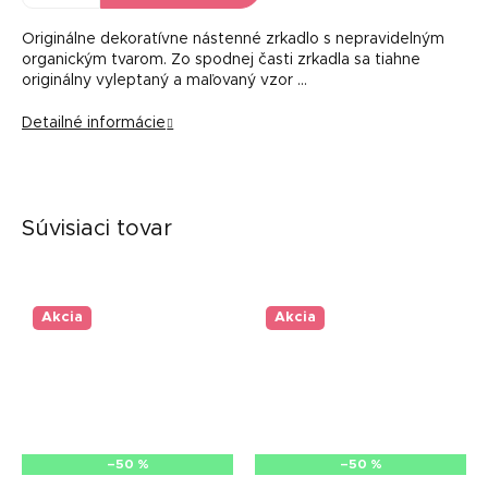
Originálne dekoratívne nástenné zrkadlo s nepravidelným
organickým tvarom. Zo spodnej časti zrkadla sa tiahne
originálny vyleptaný a maľovaný vzor …
Detailné informácie
Súvisiaci tovar
Akcia
Akcia
–50 %
–50 %