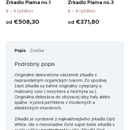
Zrkadlo Plama no.1
Zrkadlo Plama no.3
8 – 9 týždňov
8 – 9 týždňov
€508,30
€371,80
od
od
Popis
Značka
Podrobný popis
Originálne dekoratívne nástenné zrkadlo s
nepravidelným organickým tvarom. Zo spodnej
časti zrkadla sa tiahne originálny vyleptaný a
maľovaný vzor ( nezotiera a nezmýva sa ).
Originálna dekorácia do obývacej izby, haly alebo
spálne. Vyzerá perfektne v moderných a
eklektických interiéroch.
Zrkadlo je vyrobené z najkvalitnejšieho zrkadla Opti
White. Ide o mimoriadne čisté super biele zrkadlá s