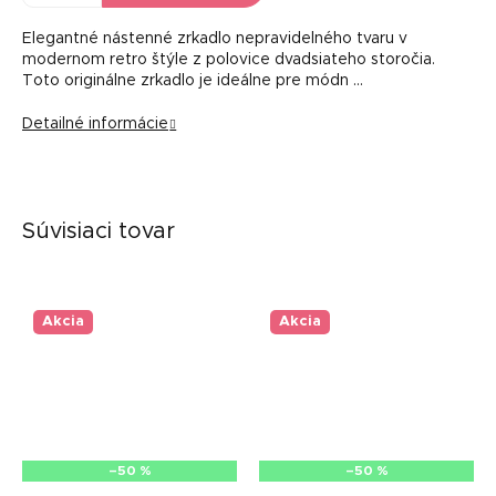
Elegantné nástenné zrkadlo nepravidelného tvaru v
modernom retro štýle z polovice dvadsiateho storočia.
Toto originálne zrkadlo je ideálne pre módn …
Detailné informácie
Súvisiaci tovar
Akcia
Akcia
–50 %
–50 %