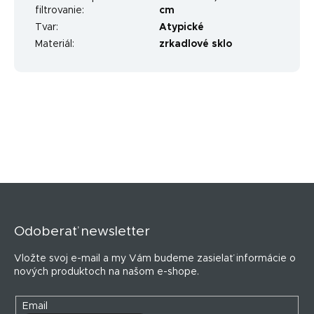
filtrovanie
:
cm
Tvar
:
Atypické
Materiál
:
zrkadlové sklo
Z
á
p
Odoberať newsletter
ä
t
Vložte svoj e-mail a my Vám budeme zasielať informácie o
i
nových produktoch na našom e-shope.
e
Email