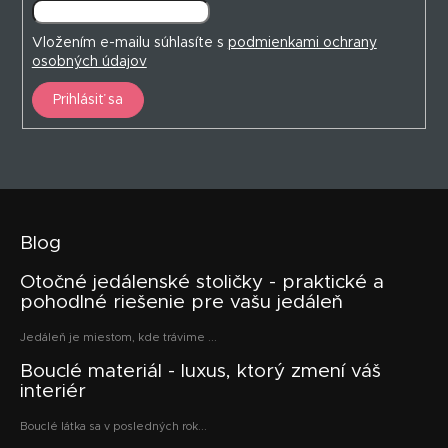
Vložením e-mailu súhlasíte s
podmienkami ochrany
osobných údajov
Prihlásiť sa
Blog
Otočné jedálenské stoličky - praktické a
pohodlné riešenie pre vašu jedáleň
Jedáleň je miestom, kde trávime ...
Bouclé materiál - luxus, ktorý zmení váš
interiér
Bouclé látka sa v posledných rok...