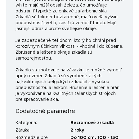
white majú nižší obsah železa, čo umožňuje
odstrániť typické zelenkavé zafarbenie skla.
Zrkadlá sú takmer bezfarebné, majú oveľa vyššiu
priepustnosť svetla, zaisťujú vernosť farieb. Majú
jasnejší odraz a určite svetlejšie okraje.
Je zabezpečené teflónom, ktorý ho chráni pred
korozívnym účinkom vlhkosti - vhodné i do kúpeľne.
Zbrúsené a leštené okraje zrkadla sú
samozrejmosťou.
Zrkadlo sa zhotovuje na zákazku, je možné vyrobiť
aj iný rozmer. Zrkadlá sú vyrobené z tých
najkvalitnejších belgických zrkadiel s vysokou
priepustnosťou a leskom. Brúsenie a leštenie hrán
je vykonávané na kvalitných talianskych strojoch
pre spracovanie skla.
Dodatočné parametre
Kategória
:
Bezrámové zrkadlá
Záruka
:
2 roky
Rozmedzie pre
Do 100 cm
,
100 - 150