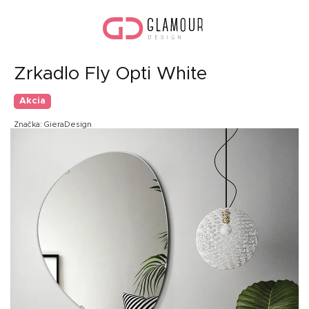
Prejsť
Nák
na
koší
obsah
Zrkadlo Fly Opti White
Akcia
Značka:
GieraDesign