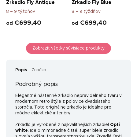
Zrkadlo Fly Antique
Zrkadlo Fly Blue
8 – 9 týždňov
8 – 9 týždňov
€699,40
€699,40
od
od
Zobraziť všetky súvisiace produkty
Popis
Značka
Podrobný popis
Elegantné nástenné zrkadlo nepravidelného tvaru v
modernom retro štýle z polovice dvadsiateho
storočia. Toto originálne zrkadlo je ideálne pre
módne eklektické interiéry.
Zrkadlo je vyrobené z najkvalitnejších zrkadiel
Opti
white
. Ide o mimoriadne čisté, super biele zrkadlo
s oveľa vyššou transparentnosťou skla. Zrkadlá Opti