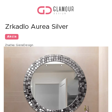
Prejsť
Nák
na
koší
obsah
Zrkadlo Aurea Silver
Akcia
Značka:
GieraDesign