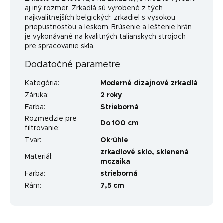
aj iný rozmer. Zrkadlá sú vyrobené z tých
najkvalitnejších belgických zrkadiel s vysokou
priepustnosťou a leskom. Brúsenie a leštenie hrán
je vykonávané na kvalitných talianskych strojoch
pre spracovanie skla.
Dodatočné parametre
Kategória
:
Moderné dizajnové zrkadlá
Záruka
:
2 roky
Farba
:
Strieborná
Rozmedzie pre
Do 100 cm
filtrovanie
:
Tvar
:
Okrúhle
zrkadlové sklo, sklenená
Materiál
:
mozaika
Farba
:
strieborná
Rám
:
7,5 cm