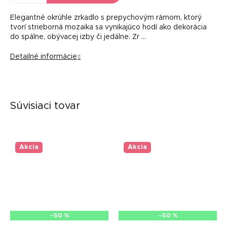
Elegantné okrúhle zrkadlo s prepychovým rámom, ktorý
tvorí strieborná mozaika sa vynikajúco hodí ako dekorácia
do spálne, obývacej izby či jedálne. Zr …
Detailné informácie
Súvisiaci tovar
Akcia
Akcia
–50 %
–50 %