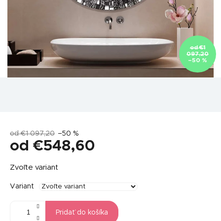
od €1
097,20
–50 %
od €1 097,20
–50 %
od
€548,60
Jednotková
Zvoľte variant
cena:
Variant
Pridať do košíka