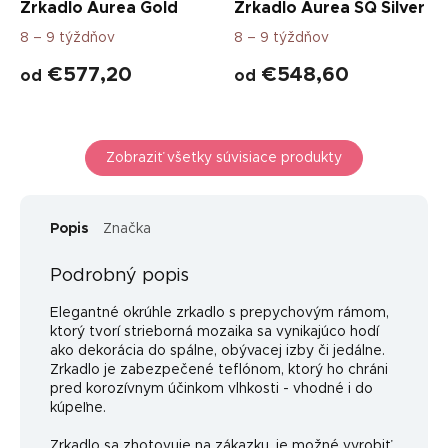
Zrkadlo Aurea Gold
Zrkadlo Aurea SQ Silver
8 – 9 týždňov
8 – 9 týždňov
€577,20
€548,60
od
od
Zobraziť všetky súvisiace produkty
Popis
Značka
Podrobný popis
Elegantné okrúhle zrkadlo s prepychovým rámom,
ktorý tvorí strieborná mozaika sa vynikajúco hodí
ako dekorácia do spálne, obývacej izby či jedálne.
Zrkadlo je zabezpečené teflónom, ktorý ho chráni
pred korozívnym účinkom vlhkosti - vhodné i do
kúpeľne.
Zrkadlo sa zhotovuje na zákazku, je možné vyrobiť