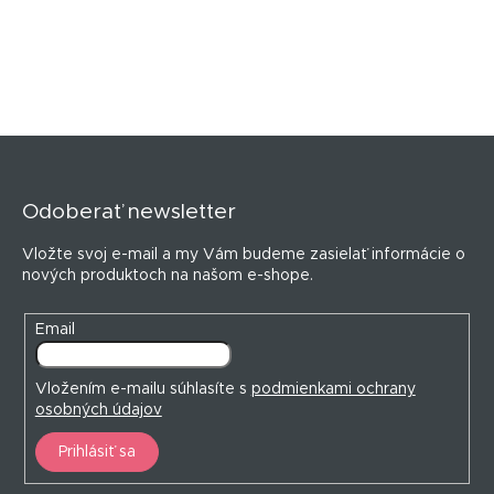
Z
á
p
Odoberať newsletter
ä
t
Vložte svoj e-mail a my Vám budeme zasielať informácie o
i
nových produktoch na našom e-shope.
e
Email
Vložením e-mailu súhlasíte s
podmienkami ochrany
osobných údajov
Prihlásiť sa