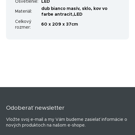
Osvetlenie
:
LED
dub bianco masív, sklo, kov vo
Materiál
:
farbe antracit,LED
Celkový
60 x 209 x 37cm
rozmer
:
Z
á
p
Odoberať newsletter
ä
t
Vložte svoj e-mail a my Vám budeme zasielať informácie o
i
nových produktoch na našom e-shope.
e