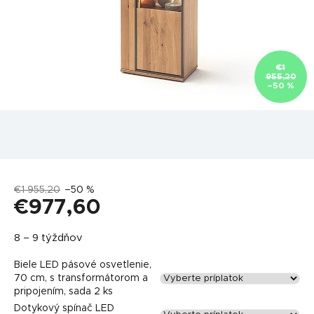
€1
955,20
–50 %
€1 955,20
–50 %
€977,60
Jednotková
8 – 9 týždňov
cena:
Biele LED pásové osvetlenie,
70 cm, s transformátorom a
pripojením, sada 2 ks
Dotykový spínač LED