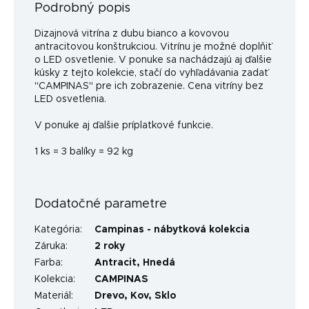
Podrobný popis
Dizajnová vitrína z dubu bianco a kovovou
antracitovou konštrukciou. Vitrínu je možné doplňiť
o LED osvetlenie. V ponuke sa nachádzajú aj ďalšie
kúsky z tejto kolekcie, stačí do vyhľadávania zadať
"CAMPINAS" pre ich zobrazenie. Cena vitríny bez
LED osvetlenia.
V ponuke aj ďalšie príplatkové funkcie.
1 ks = 3 balíky = 92 kg
Dodatočné parametre
Kategória
:
Campinas - nábytková kolekcia
Záruka
:
2 roky
Farba
:
Antracit
,
Hnedá
Kolekcia
:
CAMPINAS
Materiál
:
Drevo
,
Kov
,
Sklo