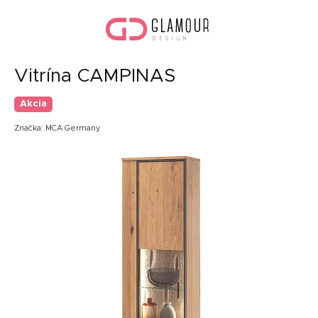
Prejsť
Nák
na
koší
obsah
Vitrína CAMPINAS
Akcia
Značka:
MCA Germany