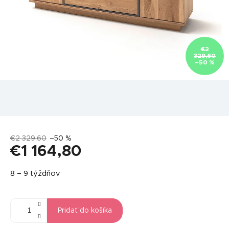
€2
329,60
–50 %
€2 329,60
–50 %
€1 164,80
Jednotková
8 – 9 týždňov
cena:
Pridať do košíka