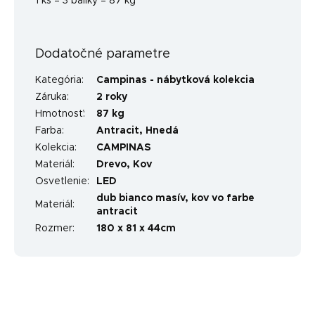
1 ks = 3 balíky = 87 kg
Dodatočné parametre
Kategória
:
Campinas - nábytková kolekcia
Záruka
:
2 roky
Hmotnosť
:
87 kg
Farba
:
Antracit
,
Hnedá
Kolekcia
:
CAMPINAS
Materiál
:
Drevo
,
Kov
Osvetlenie
:
LED
dub bianco masív, kov vo farbe
Materiál
:
antracit
Rozmer
:
180 x 81 x 44cm