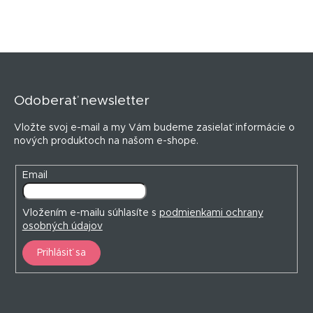
Z
á
p
Odoberať newsletter
ä
t
Vložte svoj e-mail a my Vám budeme zasielať informácie o
i
nových produktoch na našom e-shope.
e
Email
Vložením e-mailu súhlasíte s
podmienkami ochrany
osobných údajov
Prihlásiť sa