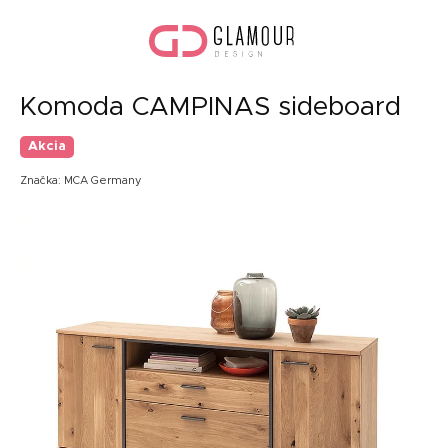
Prejsť
Nák
na
koší
obsah
Komoda CAMPINAS sideboard
Akcia
Značka:
MCA Germany