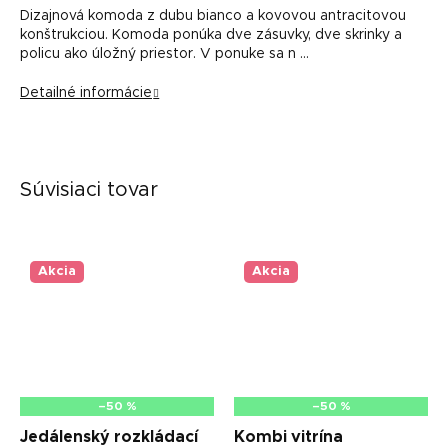
Dizajnová komoda z dubu bianco a kovovou antracitovou
konštrukciou. Komoda ponúka dve zásuvky, dve skrinky a
policu ako úložný priestor. V ponuke sa n …
Detailné informácie
Súvisiaci tovar
Akcia
Akcia
–50 %
–50 %
Jedálenský rozkládací
Kombi vitrína