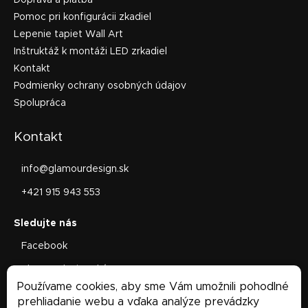
Doprava a platba
Pomoc pri konfigurácii zkadiel
Lepenie tapiet Wall Art
Inštruktáž k montáži LED zrkadiel
Kontakt
Podmienky ochrany osobných údajov
Spolupráca
Kontakt
info
@
glamourdesign.sk
+421 915 943 553
Facebook
glamourdesign.sk/
Používame cookies, aby sme Vám umožnili pohodlné
Facebook
prehliadanie webu a vďaka analýze prevádzky