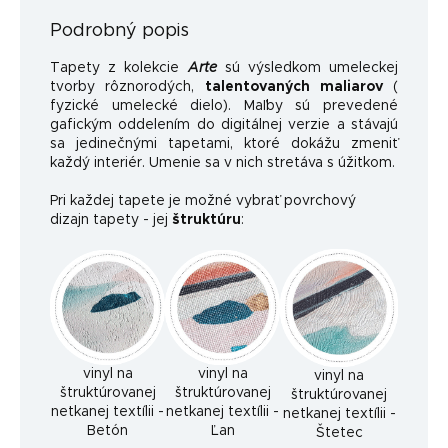
Podrobný popis
Tapety z kolekcie
Arte
sú výsledkom umeleckej
tvorby rôznorodých,
talentovaných maliarov
(
fyzické umelecké dielo). Maľby sú prevedené
gafickým oddelením do digitálnej verzie a stávajú
sa jedinečnými tapetami, ktoré dokážu zmeniť
každý interiér. Umenie sa v nich stretáva s úžitkom.
Pri každej tapete je možné vybrať povrchový
dizajn tapety - jej
štruktúru
:
vinyl na
vinyl na
vinyl na
štruktúrovanej
štruktúrovanej
štruktúrovanej
netkanej textílii -
netkanej textílii -
netkanej textílii -
Betón
Ľan
Štetec