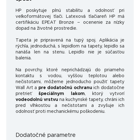
HP poskytuje plnú stabilitu a odolnosť pri
veľkoformátovej tlači. Latexová tlačiareň HP má
certifikáciu EPEAT Bronze – ocenenie za nízky
dopad na životné prostredie.
Tapeta je pripravená na tupý spoj. Aplikácia je
rýchla, jednoduchá, s lepidlom na tapety, lepidlo sa
nanáša len na stenu. Lepidlo nie je súčasťou
balenia.
Na povrchy, ktoré neprichádzajú do priameho
kontaktu s vodou, vyššou teplotou alebo
nečistotami, môžeme jednoducho použiť tapety
Wall Art a
pre dodatočnú ochranu
ich dodatočne
pretrieť
špeciálnym lakom
, ktorý vytvorí
vodeodolnú vrstvu
na kuchynské tapety, chráni ich
pred vlhkosťou a nečistotami a zvyšuje ich
odolnosť proti mechanickému poškodeniu.
Dodatočné parametre