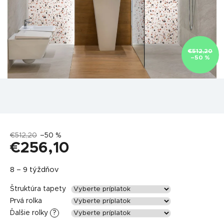
€512,20
–50 %
€512,20
–50 %
€256,10
Jednotková
8 – 9 týždňov
cena:
Štruktúra tapety
Prvá rolka
Ďalšie rolky
?