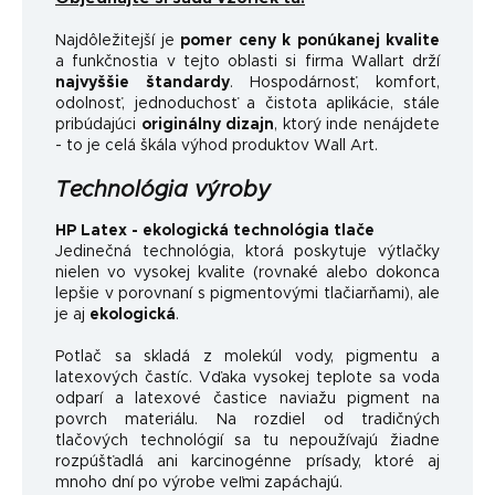
Najdôležitejší je
pomer ceny k ponúkanej kvalite
a funkčnosti
a v tejto oblasti si firma Wallart drží
najvyššie štandardy
.
Hospodárnosť, komfort,
odolnosť, jednoduchosť a čistota aplikácie, stále
pribúdajúci
originálny dizajn
, ktorý inde nenájdete
- to je celá škála výhod produktov Wall Art.
Technológia výroby
HP Latex - ekologická technológia tlače
Jedinečná technológia, ktorá poskytuje výtlačky
nielen vo vysokej kvalite (rovnaké alebo dokonca
lepšie v porovnaní s pigmentovými tlačiarňami), ale
je aj
ekologická
.
Potlač sa skladá z molekúl vody, pigmentu a
latexových častíc. Vďaka vysokej teplote sa voda
odparí a latexové častice naviažu pigment na
povrch materiálu. Na rozdiel od tradičných
tlačových technológií sa tu nepoužívajú žiadne
rozpúšťadlá ani karcinogénne prísady, ktoré aj
mnoho dní po výrobe veľmi zapáchajú.