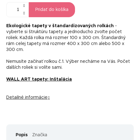
Pridať do košíka
Ekologické tapety v štandardizovaných rolkách
-
vyberte si štruktúru tapety a jednoducho zvoľte počet
roliek. Každá rolka má rozmer 100 x 300 cm. Štandardný
rám celej tapety má rozmer 400 x 300 cm alebo 500 x
300 cm.
Nemusíte začínať rolkou č.1. Výber necháme na Vás. Počet
ďalších roliek si volíte sami.
WALL ART tapety: Inštalácia
Detailné informácie
Popis
Značka