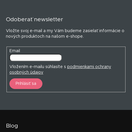
Z
á
p
Odoberať newsletter
ä
t
Vložte svoj e-mail a my Vám budeme zasielať informácie o
i
nových produktoch na našom e-shope.
e
Email
Vložením e-mailu súhlasíte s
podmienkami ochrany
osobných údajov
Prihlásiť sa
Blog