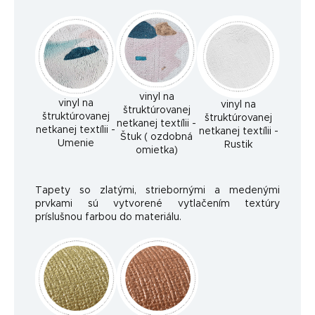
vinyl na
vinyl na
vinyl na
štruktúrovanej
štruktúrovanej
štruktúrovanej
netkanej textílii -
netkanej textílii -
netkanej textílii -
Štuk ( ozdobná
Umenie
Rustik
omietka)
Tapety so zlatými, striebornými a medenými
prvkami sú vytvorené vytlačením textúry
príslušnou farbou do materiálu.