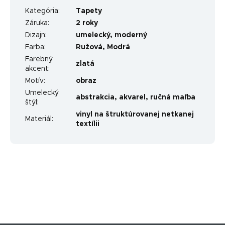
Kategória
:
Tapety
Záruka
:
2 roky
Dizajn
:
umelecký
,
moderný
Farba
:
Ružová
,
Modrá
Farebný
zlatá
akcent
:
Motív
:
obraz
Umelecký
abstrakcia
,
akvarel
,
ručná maľba
štýl
:
vinyl na štruktúrovanej netkanej
Materiál
:
textílii