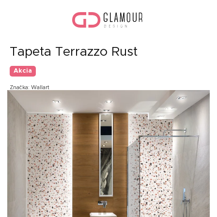
Prejsť
Nák
na
koší
obsah
Tapeta Terrazzo Rust
Akcia
Značka:
Wallart