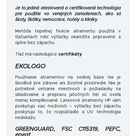
Je to jediná atestovaná a certifikovaná technológia
pre použitie vo verejných zariadeniach, ako sú
školy, škôlky, nemocnice, hotely a kliniky.
Metóda tepelnej fixácie atramentu použitá v
tlačiarňach robí výtlačky okamžite pripravené a
úplne bez zápachu.
Tlač má nasledujúce
certifikáty
:
EKOLOGO
Používanie atramentov na vodnej báze nie je
škodlivé pre zdravie ani životné prostredie. Nie je
potrebné vetranie miestnosti a požiadavky na
skladovanie a prepravu jatočných tiel sú oveľa
menej komplikované. Latexové atramenty HP vám
poskytujú viac možností – výtlačky bez zápachu
poskytujú to, čo rozpúšťadlo a UV technológia
nedokážu.
GREENGUARD, FSC C115319, PEFC,
epeat