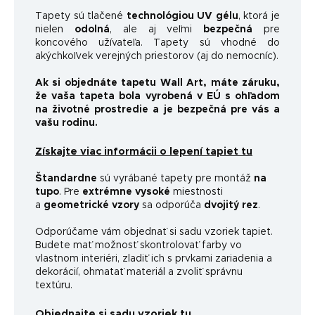
Tapety sú tlačené
technológiou UV gélu
, ktorá je
nielen
odolná
, ale aj veľmi
bezpečná
pre
koncového užívateľa. Tapety sú vhodné do
akýchkoľvek verejných priestorov (aj do nemocníc).
Ak si objednáte tapetu Wall Art, máte záruku,
že vaša tapeta bola vyrobená v EÚ s ohľadom
na životné prostredie a je bezpečná pre vás a
vašu rodinu.
Získajte viac informácii o lepení tapiet tu
Štandardne
sú vyrábané tapety pre montáž
na
tupo
. Pre
extrémne vysoké
miestnosti
a
geometrické vzory
sa odporúča
dvojitý rez
.
Odporúčame vám objednať si sadu vzoriek tapiet.
Budete mať možnosť skontrolovať farby vo
vlastnom interiéri, zladiť ich s prvkami zariadenia a
dekorácií, ohmatať materiál a zvoliť správnu
textúru.
Objednajte si sadu vzoriek tu.