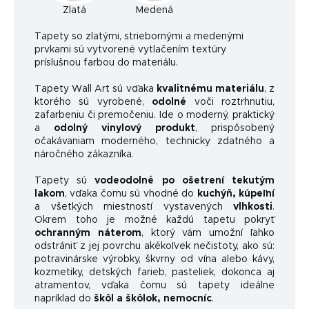
Zlatá
Medená
Ta
pety so zlatými, striebornými a medenými
prvkami sú vytvorené vytlačením textúry
príslušnou farbou do materiálu.
Tapety Wall Art sú vďaka
kvalitnému materiálu
, z
ktorého sú vyrobené,
odolné
voči roztrhnutiu,
zafarbeniu či premočeniu. Ide o moderný, praktický
a
odolný vinylový produkt
, prispôsobený
očakávaniam moderného, ​​technicky zdatného a
náročného zákazníka.
Tapety sú
vodeodolné po ošetrení tekutým
lakom
, vďaka čomu sú vhodné do
kuchýň, kúpeľní
a všetkých miestností vystavených
vlhkosti
.
Okrem toho je možné každú tapetu pokryť
ochranným náterom
, ktorý vám umožní ľahko
odstrániť z jej povrchu akékoľvek nečistoty, ako sú:
potravinárske výrobky, škvrny od vína alebo kávy,
kozmetiky, detských farieb, pasteliek, dokonca aj
atramentov, vďaka čomu sú tapety ideálne
napríklad do
škôl a škôlok, nemocníc
.