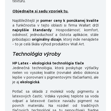
textúru.
Objednajte si sadu vzoriek tu.
Najdôležitejší je
pomer ceny k ponúkanej kvalite
a funkčnosti
a v tejto oblasti si firma Wallart drží
najvyššie štandardy
.
Hospodárnosť, komfort,
odolnosť, jednoduchosť a čistota aplikácie, stále
pribúdajúci
originálny dizajn
, ktorý inde nenájdete
- to je celá škála výhod produktov Wall Art.
Technológia výroby
HP Latex - ekologická technológia tlače
Jedinečná technológia, ktorá poskytuje výtlačky
nielen vo vysokej kvalite (rovnaké alebo dokonca
lepšie v porovnaní s pigmentovými tlačiarňami), ale
je aj
ekologická
.
Potlač sa skladá z molekúl vody, pigmentu a
latexových častíc. Vďaka vysokej teplote sa voda
odparí a latexové častice naviažu pigment na
povrch materiálu. Na rozdiel od tradičných
tlačových technológií sa tu nepoužívajú žiadne