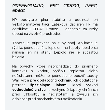
GREENGUARD, FSC C115319, PEFC,
epeat
HP poskytuje plnú stabilitu a odolnosť pri
veľkoformátovej tlači. Latexová tlačiareň HP má
certifikáciu EPEAT Bronze – ocenenie za nízky
dopad na životné prostredie.
Tapeta je pripravená na tupý spoj. Aplikácia je
rýchla, jednoduchá, s lepidlom na tapety, lepidlo sa
nanáša len na stenu. Lepidlo nie je súčasťou
balenia.
Na povrchy, ktoré neprichádzajú do priameho
kontaktu s vodou, vyššou teplotou alebo
nečistotami, môžeme jednoducho použiť tapety
Wall Art a
pre dodatočnú ochranu
ich dodatočne
pretrieť
špeciálnym lakom
, ktorý vytvorí
vodeodolnú vrstvu
na kuchynské tapety, chráni ich
pred vlhkosťou a nečistotami a zvyšuje ich
odolnosť proti mechanickému poškodeniu.