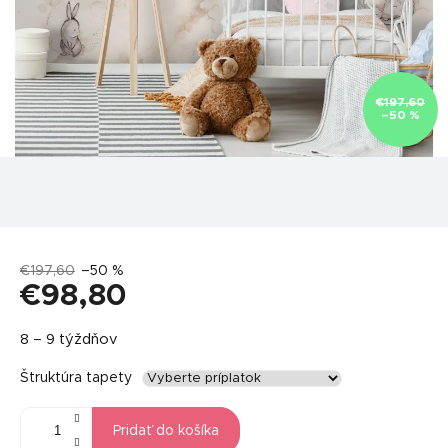
€197,60
–50 %
€197,60
–50 %
€98,80
Jednotková
8 – 9 týždňov
cena:
Štruktúra tapety
Pridať do košíka