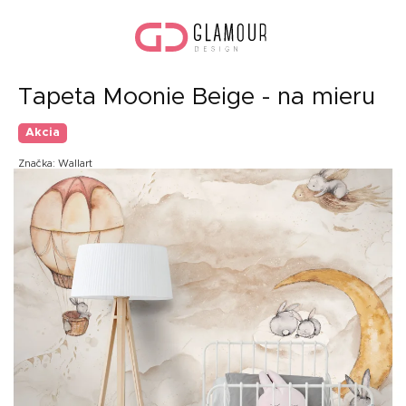
Prejsť
Nák
na
koší
obsah
Tapeta Moonie Beige - na mieru
Akcia
Značka:
Wallart