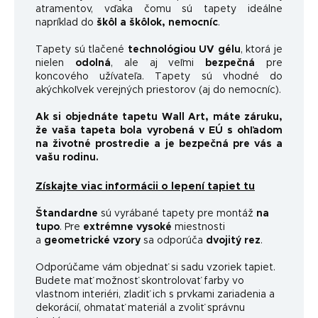
atramentov, vďaka čomu sú tapety ideálne
napríklad do
škôl a škôlok, nemocníc
.
Tapety sú tlačené
technológiou UV gélu
, ktorá je
nielen
odolná
, ale aj veľmi
bezpečná
pre
koncového užívateľa. Tapety sú vhodné do
akýchkoľvek verejných priestorov (aj do nemocníc).
Ak si objednáte tapetu Wall Art, máte záruku,
že vaša tapeta bola vyrobená v EÚ s ohľadom
na životné prostredie a je bezpečná pre vás a
vašu rodinu.
Získajte viac informácii o lepení tapiet tu
Štandardne
sú vyrábané tapety pre montáž
na
tupo
. Pre
extrémne vysoké
miestnosti
a
geometrické vzory
sa odporúča
dvojitý rez
.
Odporúčame vám objednať si sadu vzoriek tapiet.
Budete mať možnosť skontrolovať farby vo
vlastnom interiéri, zladiť ich s prvkami zariadenia a
dekorácií, ohmatať materiál a zvoliť správnu