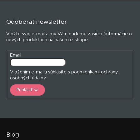
Z
á
p
Odoberať newsletter
ä
t
Vložte svoj e-mail a my Vám budeme zasielať informácie o
i
nových produktoch na našom e-shope.
e
Email
Vložením e-mailu súhlasíte s
podmienkami ochrany
osobných údajov
Prihlásiť sa
Blog