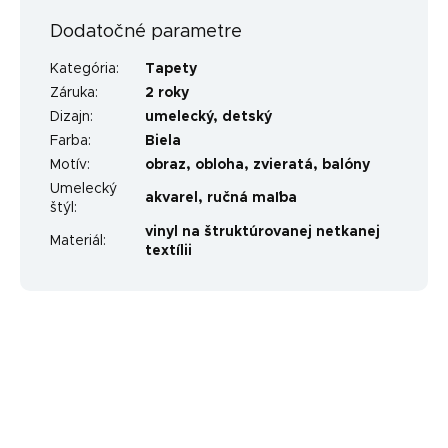
Dodatočné parametre
Kategória
:
Tapety
Záruka
:
2 roky
Dizajn
:
umelecký
,
detský
Farba
:
Biela
Motív
:
obraz
,
obloha
,
zvieratá
,
balóny
Umelecký
akvarel
,
ručná maľba
štýl
:
vinyl na štruktúrovanej netkanej
Materiál
:
textílii