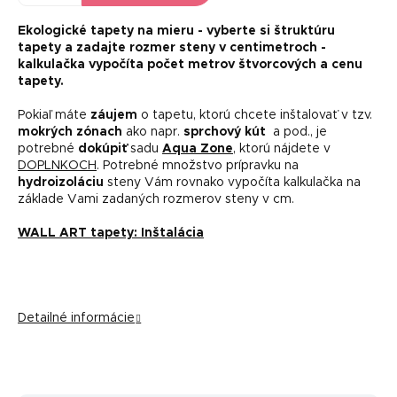
Ekologické tapety na mieru -
vyberte si štruktúru
tapety a zadajte rozmer steny v centimetroch -
kalkulačka vypočíta počet metrov štvorcových a cenu
tapety.
Pokiaľ máte
záujem
o tapetu, ktorú chcete inštalovať v tzv.
mokrých zónach
ako napr.
sprchový kút
a pod., je
potrebné
dokúpiť
sadu
Aqua Zone
, ktorú nájdete v
DOPLNKOCH
. Potrebné množstvo prípravku na
hydroizoláciu
steny Vám rovnako vypočíta kalkulačka na
základe Vami zadaných rozmerov steny v cm.
WALL ART tapety: Inštalácia
Detailné informácie