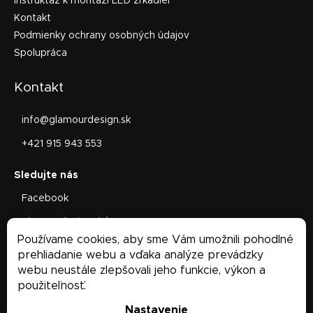
Inštruktáž k montáži LED zrkadiel
Kontakt
Podmienky ochrany osobných údajov
Spolupráca
Kontakt
info
@
glamourdesign.sk
+421 915 943 553
Facebook
glamourdesign.sk/
Používame cookies, aby sme Vám umožnili pohodlné
Facebook
prehliadanie webu a vďaka analýze prevádzky
webu neustále zlepšovali jeho funkcie, výkon a
použiteľnosť.
Nastavenie