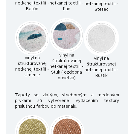
netkanej textílii -
netkanej textílii -
netkanej textílii -
Betón
Ľan
Štetec
vinyl na
vinyl na
vinyl na
štruktúrovanej
štruktúrovanej
štruktúrovanej
netkanej textílii -
netkanej textílii -
netkanej textílii -
Štuk ( ozdobná
Umenie
Rustik
omietka)
Tapety so zlatými, striebornými a medenými
prvkami sú vytvorené vytlačením textúry
príslušnou farbou do materiálu.