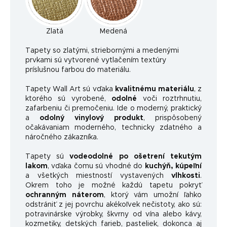
Zlatá
Medená
Ta
pety so zlatými, striebornými a medenými
prvkami sú vytvorené vytlačením textúry
príslušnou farbou do materiálu.
Tapety Wall Art sú vďaka
kvalitnému materiálu
, z
ktorého sú vyrobené,
odolné
voči roztrhnutiu,
zafarbeniu či premočeniu. Ide o moderný, praktický
a
odolný vinylový produkt
, prispôsobený
očakávaniam moderného, ​​technicky zdatného a
náročného zákazníka.
Tapety sú
vodeodolné po ošetrení tekutým
lakom
, vďaka čomu sú vhodné do
kuchýň, kúpeľní
a všetkých miestností vystavených
vlhkosti
.
Okrem toho je možné každú tapetu pokryť
ochranným náterom
, ktorý vám umožní ľahko
odstrániť z jej povrchu akékoľvek nečistoty, ako sú:
potravinárske výrobky, škvrny od vína alebo kávy,
kozmetiky, detských farieb, pasteliek, dokonca aj