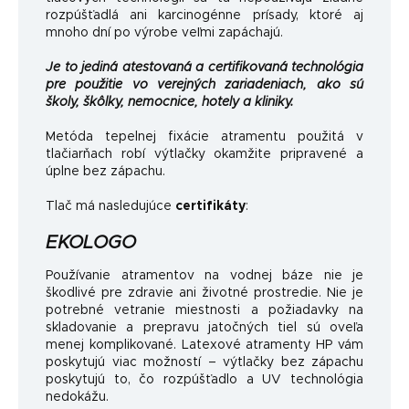
rozpúšťadlá ani karcinogénne prísady, ktoré aj
mnoho dní po výrobe veľmi zapáchajú.
Je to jediná atestovaná a certifikovaná technológia
pre použitie vo verejných zariadeniach, ako sú
školy, škôlky, nemocnice, hotely a kliniky.
Metóda tepelnej fixácie atramentu použitá v
tlačiarňach robí výtlačky okamžite pripravené a
úplne bez zápachu.
Tlač má nasledujúce
certifikáty
:
EKOLOGO
Používanie atramentov na vodnej báze nie je
škodlivé pre zdravie ani životné prostredie. Nie je
potrebné vetranie miestnosti a požiadavky na
skladovanie a prepravu jatočných tiel sú oveľa
menej komplikované. Latexové atramenty HP vám
poskytujú viac možností – výtlačky bez zápachu
poskytujú to, čo rozpúšťadlo a UV technológia
nedokážu.