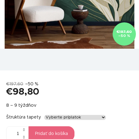
€197,60
–50 %
€197,60
–50 %
€98,80
Jednotková
8 – 9 týždňov
cena:
Štruktúra tapety
Pridať do košíka