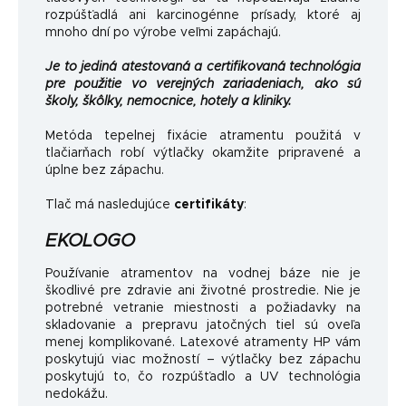
rozpúšťadlá ani karcinogénne prísady, ktoré aj
mnoho dní po výrobe veľmi zapáchajú.
Je to jediná atestovaná a certifikovaná technológia
pre použitie vo verejných zariadeniach, ako sú
školy, škôlky, nemocnice, hotely a kliniky.
Metóda tepelnej fixácie atramentu použitá v
tlačiarňach robí výtlačky okamžite pripravené a
úplne bez zápachu.
Tlač má nasledujúce
certifikáty
:
EKOLOGO
Používanie atramentov na vodnej báze nie je
škodlivé pre zdravie ani životné prostredie. Nie je
potrebné vetranie miestnosti a požiadavky na
skladovanie a prepravu jatočných tiel sú oveľa
menej komplikované. Latexové atramenty HP vám
poskytujú viac možností – výtlačky bez zápachu
poskytujú to, čo rozpúšťadlo a UV technológia
nedokážu.