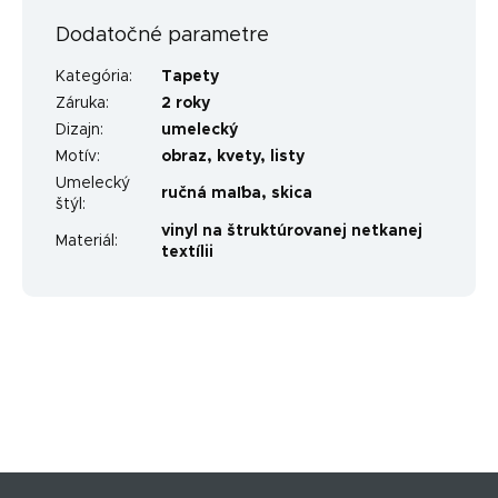
Dodatočné parametre
Kategória
:
Tapety
Záruka
:
2 roky
Dizajn
:
umelecký
Motív
:
obraz
,
kvety
,
listy
Umelecký
ručná maľba
,
skica
štýl
:
vinyl na štruktúrovanej netkanej
Materiál
:
textílii
Z