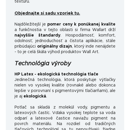
textúru.
Objednajte si sadu vzoriek tu.
Najdôležitejší je
pomer ceny k ponúkanej kvalite
a funkčnosti
a v tejto oblasti si firma Wallart drží
najvyššie štandardy
.
Hospodárnosť, komfort,
odolnosť, jednoduchosť a čistota aplikácie, stále
pribúdajúci
originálny dizajn
, ktorý inde nenájdete
- to je celá škála výhod produktov Wall Art.
Technológia výroby
HP Latex - ekologická technológia tlače
Jedinečná technológia, ktorá poskytuje výtlačky
nielen vo vysokej kvalite (rovnaké alebo dokonca
lepšie v porovnaní s pigmentovými tlačiarňami), ale
je aj
ekologická
.
Potlač sa skladá z molekúl vody, pigmentu a
latexových častíc. Vďaka vysokej teplote sa voda
odparí a latexové častice naviažu pigment na
povrch materiálu. Na rozdiel od tradičných
tlačových technológií sa tu nepoužívajú žiadne