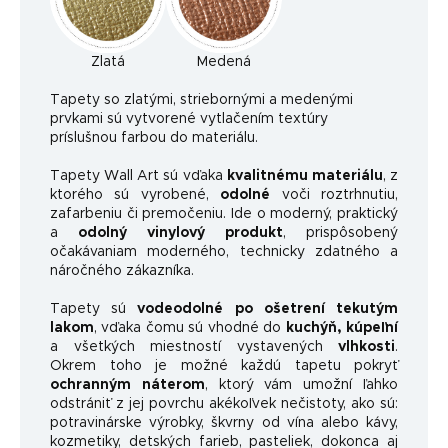
Zlatá
Medená
Ta
pety so zlatými, striebornými a medenými
prvkami sú vytvorené vytlačením textúry
príslušnou farbou do materiálu.
Tapety Wall Art sú vďaka
kvalitnému materiálu
, z
ktorého sú vyrobené,
odolné
voči roztrhnutiu,
zafarbeniu či premočeniu. Ide o moderný, praktický
a
odolný vinylový produkt
, prispôsobený
očakávaniam moderného, ​​technicky zdatného a
náročného zákazníka.
Tapety sú
vodeodolné po ošetrení tekutým
lakom
, vďaka čomu sú vhodné do
kuchýň, kúpeľní
a všetkých miestností vystavených
vlhkosti
.
Okrem toho je možné každú tapetu pokryť
ochranným náterom
, ktorý vám umožní ľahko
odstrániť z jej povrchu akékoľvek nečistoty, ako sú:
potravinárske výrobky, škvrny od vína alebo kávy,
kozmetiky, detských farieb, pasteliek, dokonca aj