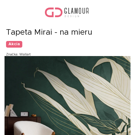
Prejsť
Nák
na
koší
obsah
Tapeta Mirai - na mieru
Akcia
Značka:
Wallart