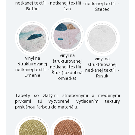
netkanej textílii -
netkanej textílii -
netkanej textílii -
Betón
Ľan
Štetec
vinyl na
vinyl na
vinyl na
štruktúrovanej
štruktúrovanej
štruktúrovanej
netkanej textílii -
netkanej textílii -
netkanej textílii -
Štuk ( ozdobná
Umenie
Rustik
omietka)
Tapety so zlatými, striebornými a medenými
prvkami sú vytvorené vytlačením textúry
príslušnou farbou do materiálu.