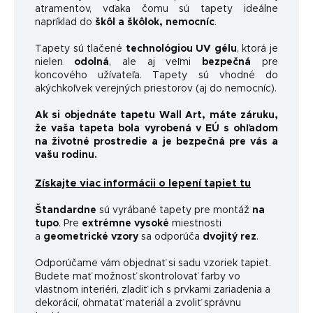
atramentov, vďaka čomu sú tapety ideálne
napríklad do
škôl a škôlok, nemocníc
.
Tapety sú tlačené
technológiou UV gélu
, ktorá je
nielen
odolná
, ale aj veľmi
bezpečná
pre
koncového užívateľa. Tapety sú vhodné do
akýchkoľvek verejných priestorov (aj do nemocníc).
Ak si objednáte tapetu Wall Art, máte záruku,
že vaša tapeta bola vyrobená v EÚ s ohľadom
na životné prostredie a je bezpečná pre vás a
vašu rodinu.
Získajte viac informácii o lepení tapiet tu
Štandardne
sú vyrábané tapety pre montáž
na
tupo
. Pre
extrémne vysoké
miestnosti
a
geometrické vzory
sa odporúča
dvojitý rez
.
Odporúčame vám objednať si sadu vzoriek tapiet.
Budete mať možnosť skontrolovať farby vo
vlastnom interiéri, zladiť ich s prvkami zariadenia a
dekorácií, ohmatať materiál a zvoliť správnu