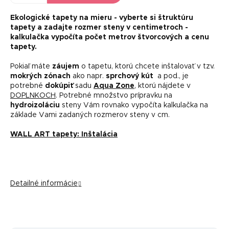
Ekologické tapety na mieru -
vyberte si štruktúru
tapety a zadajte rozmer steny v centimetroch -
kalkulačka vypočíta počet metrov štvorcových a cenu
tapety.
Pokiaľ máte
záujem
o tapetu, ktorú chcete inštalovať v tzv.
mokrých zónach
ako napr.
sprchový kút
a pod., je
potrebné
dokúpiť
sadu
Aqua Zone
, ktorú nájdete v
DOPLNKOCH
. Potrebné množstvo prípravku na
hydroizoláciu
steny Vám rovnako vypočíta kalkulačka na
základe Vami zadaných rozmerov steny v cm.
WALL ART tapety: Inštalácia
Detailné informácie