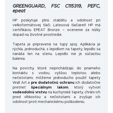
GREENGUARD, FSC C115319, PEFC,
epeat
HP poskytuje plnú stabilitu a odolnosť pri
veľkoformátovej tlači. Latexová tlačiareň HP má
certifikáciu EPEAT Bronze – ocenenie za nízky
dopad na životné prostredie.
Tapeta je pripravená na tupý spoj. Aplikácia je
rýchla, jednoduchá, s lepidlom na tapety, lepidlo sa
nanáša len na stenu. Lepidlo nie je súčasťou
balenia.
Na povrchy, ktoré neprichádzajú do priameho
kontaktu s vodou, vyššou teplotou alebo
nečistotami, môžeme jednoducho použiť tapety
Wall Art a
pre dodatočnú ochranu
ich dodatočne
pretrieť
špeciálnym lakom
, ktorý vytvorí
vodeodolnú vrstvu
na kuchynské tapety, chráni ich
pred vlhkosťou a nečistotami a zvyšuje ich
odolnosť proti mechanickému poškodeniu.