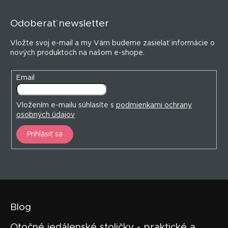
á
p
Odoberať newsletter
ä
t
Vložte svoj e-mail a my Vám budeme zasielať informácie o
i
nových produktoch na našom e-shope.
e
Email
Vložením e-mailu súhlasíte s
podmienkami ochrany
osobných údajov
Prihlásiť sa
Blog
Otočné jedálenské stoličky - praktické a