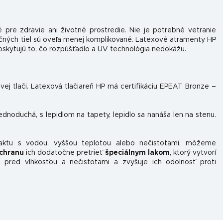
 pre zdravie ani životné prostredie. Nie je potrebné vetranie
očných tiel sú oveľa menej komplikované. Latexové atramenty HP
skytujú to, čo rozpúšťadlo a UV technológia nedokážu.
ovej tlači. Latexová tlačiareň HP má certifikáciu EPEAT Bronze –
jednoduchá, s lepidlom na tapety, lepidlo sa nanáša len na stenu.
taktu s vodou, vyššou teplotou alebo nečistotami, môžeme
chranu
ich dodatočne pretrieť
špeciálnym lakom
, ktorý vytvorí
 pred vlhkosťou a nečistotami a zvyšuje ich odolnosť proti