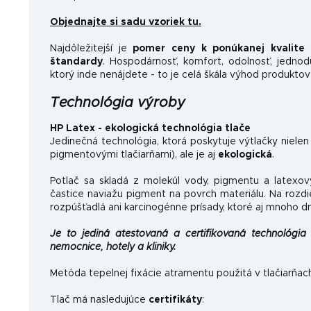
Objednajte si sadu vzoriek tu.
Najdôležitejší je
pomer ceny k ponúkanej kvalite
a
štandardy
.
Hospodárnosť, komfort, odolnosť, jednoduc
ktorý inde nenájdete - to je celá škála výhod produktov
Technológia výroby
HP Latex - ekologická technológia tlače
Jedinečná technológia, ktorá poskytuje výtlačky nielen
pigmentovými tlačiarňami), ale je aj
ekologická
.
Potlač sa skladá z molekúl vody, pigmentu a latexov
častice naviažu pigment na povrch materiálu. Na rozdi
rozpúšťadlá ani karcinogénne prísady, ktoré aj mnoho d
Je to jediná atestovaná a certifikovaná technológia 
nemocnice, hotely a kliniky.
Metóda tepelnej fixácie atramentu použitá v tlačiarňac
Tlač má nasledujúce
certifikáty
: