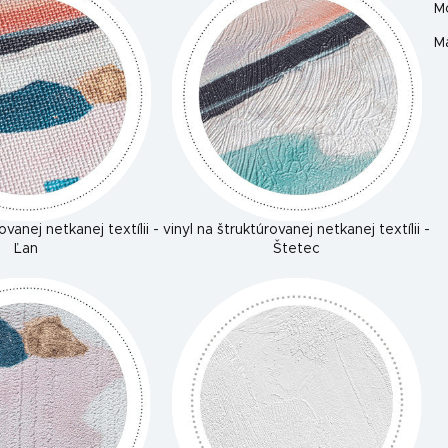
M
Ma
ovanej netkanej textílii -
vinyl na štruktúrovanej netkanej textílii -
Ľan
Štetec