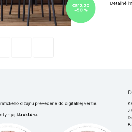
Detailné i
€512,20
–50 %
D
afického dizajnu prevedené do digitálnej verzie.
K
Z
ety - jej
štruktúru
:
Di
F