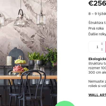
€256
Jednotkov
8 – 9 týž
cena:
Štruktúra 
Prvá rolka
Ďalšie rolk
Ekologick
štruktúru 
rozmer 100
300 cm al
Nemusíte z
roliek si vo
WALL ART t