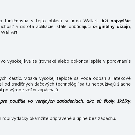
 funkčnosti
a v tejto oblasti si firma Wallart drží
najvyššie
hosť a čistota aplikácie, stále pribúdajúci
originálny dizajn
,
 Wall Art.
 vo vysokej kvalite (rovnaké alebo dokonca lepšie v porovnaní s
ých častíc. Vďaka vysokej teplote sa voda odparí a latexové
el od tradičných tlačových technológií sa tu nepoužívajú žiadne
ní po výrobe veľmi zapáchajú.
pre použitie vo verejných zariadeniach, ako sú školy, škôlky,
h robí výtlačky okamžite pripravené a úplne bez zápachu.