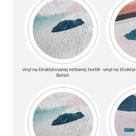
vinyl na štruktúrovanej netkanej textílii -
vinyl na štruktúr
Betón