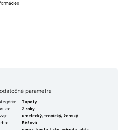
nformácie
odatočné parametre
ategória
:
Tapety
áruka
:
2 roky
zajn
:
umelecký
,
tropický
,
ženský
arba
:
Béžová