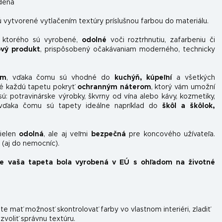
dená
 vytvorené vytlačením textúry príslušnou farbou do materiálu.
z ktorého sú vyrobené,
odolné
voči roztrhnutiu, zafarbeniu či
ový produkt
, prispôsobený očakávaniam moderného, ​​technicky
om
, vďaka čomu sú vhodné do
kuchýň, kúpeľní
a všetkých
é každú tapetu pokryť
ochranným náterom
, ktorý vám umožní
sú: potravinárske výrobky, škvrny od vína alebo kávy, kozmetiky,
, vďaka čomu sú tapety ideálne napríklad do
škôl a škôlok,
nielen
odolná
, ale aj veľmi
bezpečná
pre koncového užívateľa.
(aj do nemocníc).
že vaša tapeta bola vyrobená v EÚ s ohľadom na životné
e mať možnosť skontrolovať farby vo vlastnom interiéri, zladiť
 zvoliť správnu textúru.