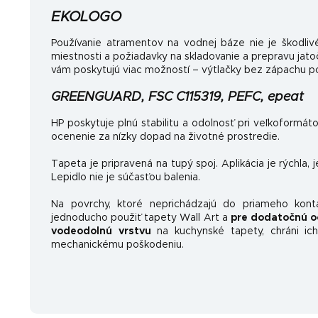
EKOLOGO
Používanie atramentov na vodnej báze nie je škodlivé
miestnosti a požiadavky na skladovanie a prepravu jat
vám poskytujú viac možností – výtlačky bez zápachu po
GREENGUARD, FSC C115319, PEFC, epeat
HP poskytuje plnú stabilitu a odolnosť pri veľkoformát
ocenenie za nízky dopad na životné prostredie.
Tapeta je pripravená na tupý spoj. Aplikácia je rýchla, 
Lepidlo nie je súčasťou balenia.
Na povrchy, ktoré neprichádzajú do priameho kon
jednoducho použiť tapety Wall Art a
pre dodatočnú o
vodeodolnú vrstvu
na kuchynské tapety, chráni ich
mechanickému poškodeniu.