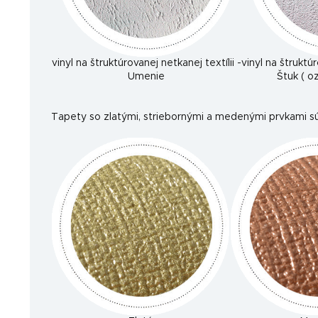
vinyl na štruktúrovanej netkanej textílii -
vinyl na štruktúr
Umenie
Štuk ( 
Tapety so zlatými, striebornými a medenými prvkami sú