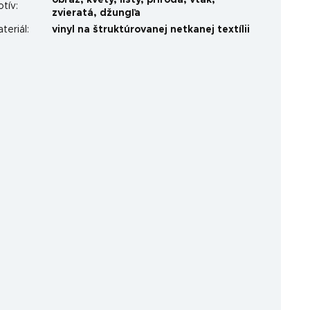
obraz
,
kvety
,
listy
,
príroda
,
vták
,
otív
:
zvieratá
,
džungľa
teriál
:
vinyl na štruktúrovanej netkanej textílii