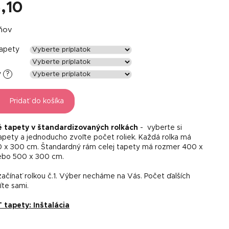
,10
á
dňov
tapety
y
?
Pridať do košíka
é tapety v štandardizovaných rolkách
- vyberte si
tapety a jednoducho zvoľte počet roliek. Každá rolka má
 x 300 cm. Štandardný rám celej tapety má rozmer 400 x
ebo 500 x 300 cm.
ačínať rolkou č.1. Výber necháme na Vás. Počet ďalších
líte sami.
apety: Inštalácia