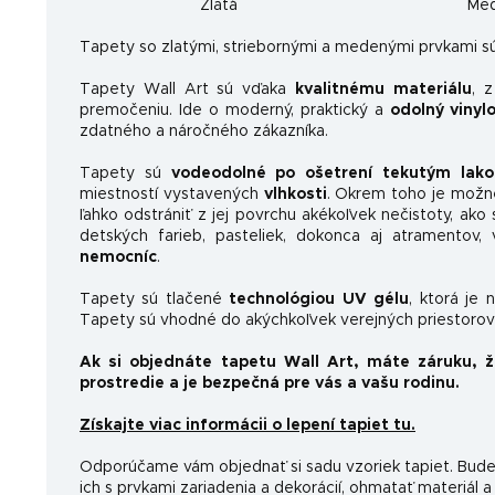
Zlatá
Me
Ta
pety so zlatými, striebornými a medenými prvkami sú
Tapety Wall Art sú vďaka
kvalitnému materiálu
, 
premočeniu. Ide o moderný, praktický a
odolný vinyl
zdatného a náročného zákazníka.
Tapety sú
vodeodolné po ošetrení tekutým lak
miestností vystavených
vlhkosti
. Okrem toho je možn
ľahko odstrániť z jej povrchu akékoľvek nečistoty, ako 
detských farieb, pasteliek, dokonca aj atramentov
nemocníc
.
Tapety sú tlačené
technológiou UV gélu
, ktorá je 
Tapety sú vhodné do akýchkoľvek verejných priestorov 
Ak si objednáte tapetu Wall Art, máte záruku, 
prostredie a je bezpečná pre vás a vašu rodinu.
Získajte viac informácii o lepení tapiet tu.
Odporúčame vám objednať si sadu vzoriek tapiet. Budet
ich s prvkami zariadenia a dekorácií, ohmatať materiál a