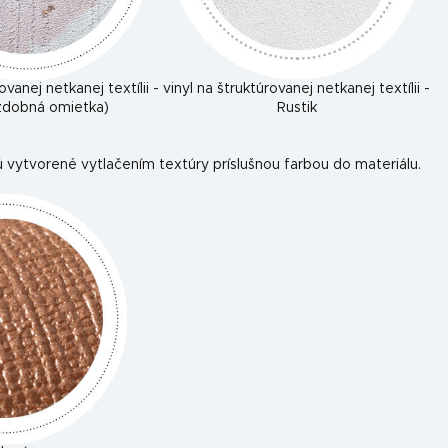
ovanej netkanej textílii -
vinyl na štruktúrovanej netkanej textílii -
ozdobná omietka)
Rustik
 vytvorené vytlačením textúry príslušnou farbou do materiálu.