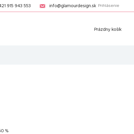
421 915 943 553
info@glamourdesign.sk
Prihlásenie
Nákupný
Prázdny košík
košík
50 %