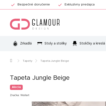
Prejsť
Bezpečné doručenie
Exkluzívny predajca
na
obsah
Zrkadlá
Stoly a stolíky
Stoličky a kreslá
Domov
Tapety
Tapeta Jungle Beige
Tapeta Jungle Beige
Akcia
Značka:
Wallart