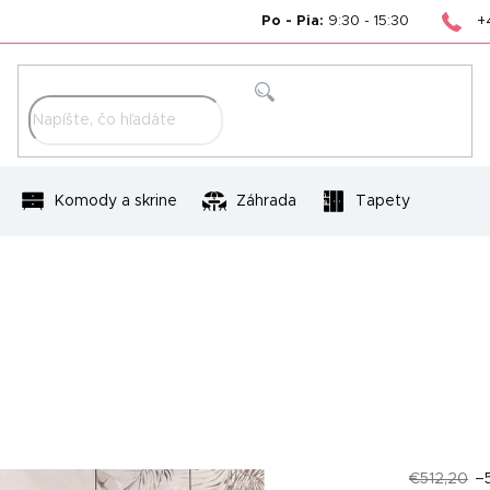
+
Po - Pia:
9:30 - 15:30
Hľadať
Komody a skrine
Záhrada
Tapety
€512,20
–