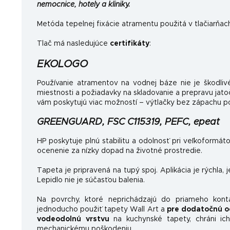
nemocnice, hotely a kliniky.
Metóda tepelnej fixácie atramentu použitá v tlačiarňac
Tlač má nasledujúce
certifikáty
:
EKOLOGO
Používanie atramentov na vodnej báze nie je škodlivé
miestnosti a požiadavky na skladovanie a prepravu jat
vám poskytujú viac možností – výtlačky bez zápachu po
GREENGUARD, FSC C115319, PEFC, epeat
HP poskytuje plnú stabilitu a odolnosť pri veľkoformát
ocenenie za nízky dopad na životné prostredie.
Tapeta je pripravená na tupý spoj. Aplikácia je rýchla, 
Lepidlo nie je súčasťou balenia.
Na povrchy, ktoré neprichádzajú do priameho kon
jednoducho použiť tapety Wall Art a
pre dodatočnú o
vodeodolnú vrstvu
na kuchynské tapety, chráni ich
mechanickému poškodeniu.