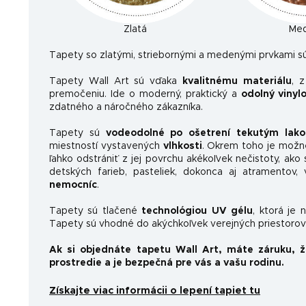
Zlatá
Me
Ta
pety so zlatými, striebornými a medenými prvkami sú
Tapety Wall Art sú vďaka
kvalitnému materiálu
, 
premočeniu. Ide o moderný, praktický a
odolný vinyl
zdatného a náročného zákazníka.
Tapety sú
vodeodolné po ošetrení tekutým lak
miestností vystavených
vlhkosti
. Okrem toho je možn
ľahko odstrániť z jej povrchu akékoľvek nečistoty, ako 
detských farieb, pasteliek, dokonca aj atramentov
nemocníc
.
Tapety sú tlačené
technológiou UV gélu
, ktorá je 
Tapety sú vhodné do akýchkoľvek verejných priestorov 
Ak si objednáte tapetu Wall Art, máte záruku, 
prostredie a je bezpečná pre vás a vašu rodinu.
Získajte viac informácii o lepení tapiet tu