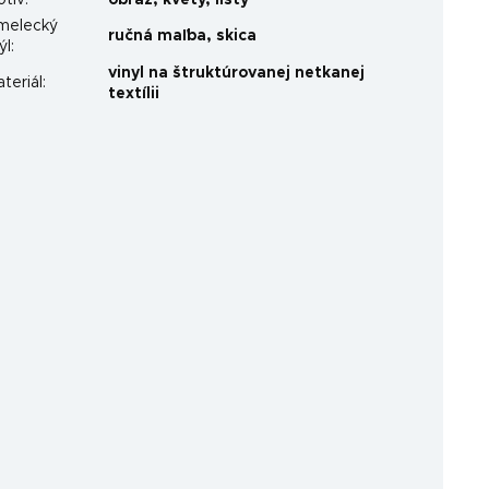
otív
:
obraz
,
kvety
,
listy
melecký
ručná maľba
,
skica
ýl
:
vinyl na štruktúrovanej netkanej
teriál
:
textílii