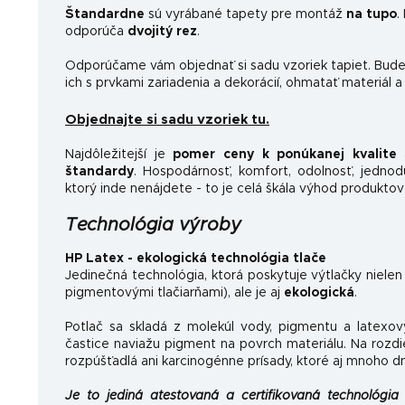
Štandardne
sú vyrábané tapety pre montáž
na tupo
.
odporúča
dvojitý rez
.
Odporúčame vám objednať si sadu vzoriek tapiet. Budet
ich s prvkami zariadenia a dekorácií, ohmatať materiál a
Objednajte si sadu vzoriek tu.
Najdôležitejší je
pomer ceny k ponúkanej kvalite
a
štandardy
.
Hospodárnosť, komfort, odolnosť, jednoduc
ktorý inde nenájdete - to je celá škála výhod produktov
Technológia výroby
HP Latex - ekologická technológia tlače
Jedinečná technológia, ktorá poskytuje výtlačky nielen
pigmentovými tlačiarňami), ale je aj
ekologická
.
Potlač sa skladá z molekúl vody, pigmentu a latexov
častice naviažu pigment na povrch materiálu. Na rozdi
rozpúšťadlá ani karcinogénne prísady, ktoré aj mnoho d
Je to jediná atestovaná a certifikovaná technológia 