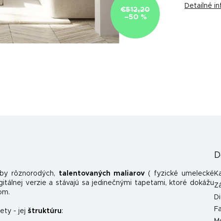
Detailné i
€512,20
–50 %
D
rby rôznorodých,
talentovaných maliarov
( fyzické umelecké
K
itálnej verzie a stávajú sa jedinečnými tapetami, ktoré dokážu
Z
om.
Di
F
ety - jej
štruktúru
: