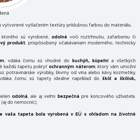
dená
 vytvorené vytlačením textúry príslušnou farbou do materiálu.
z ktorého sú vyrobené,
odolné
voči roztrhnutiu, zafarbeniu či
ový produkt
, prispôsobený očakávaniam moderného, ​​technicky
om
, vďaka čomu sú vhodné do
kuchýň, kúpeľní
a všetkých
é každú tapetu pokryť
ochranným náterom
, ktorý vám umožní
sú: potravinárske výrobky, škvrny od vína alebo kávy, kozmetiky,
, vďaka čomu sú tapety ideálne napríklad do
škôl a škôlok,
nielen
odolná
, ale aj veľmi
bezpečná
pre koncového užívateľa.
(aj do nemocníc).
že vaša tapeta bola vyrobená v EÚ s ohľadom na životné