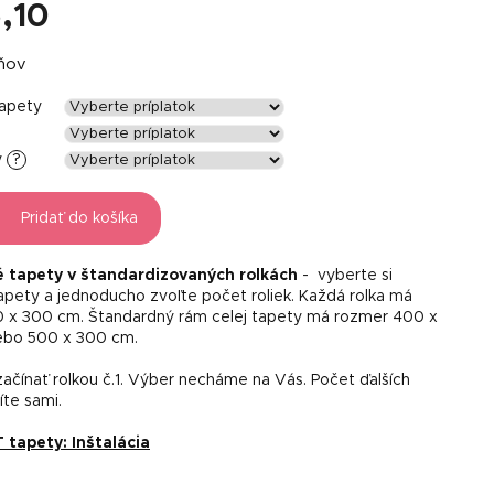
,10
á
dňov
tapety
y
?
Pridať do košíka
é tapety v štandardizovaných rolkách
- vyberte si
tapety a jednoducho zvoľte počet roliek. Každá rolka má
 x 300 cm. Štandardný rám celej tapety má rozmer 400 x
ebo 500 x 300 cm.
ačínať rolkou č.1. Výber necháme na Vás. Počet ďalších
líte sami.
apety: Inštalácia