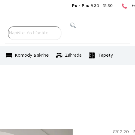
+
Po - Pia:
9:30 - 15:30
Hľadať
Komody a skrine
Záhrada
Tapety
€512,20
–