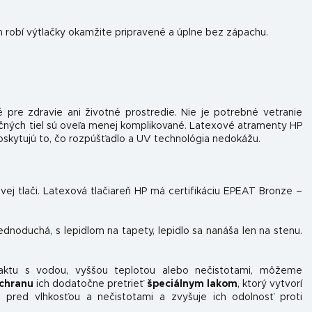
h robí výtlačky okamžite pripravené a úplne bez zápachu.
 pre zdravie ani životné prostredie. Nie je potrebné vetranie
očných tiel sú oveľa menej komplikované. Latexové atramenty HP
skytujú to, čo rozpúšťadlo a UV technológia nedokážu.
ovej tlači. Latexová tlačiareň HP má certifikáciu EPEAT Bronze –
jednoduchá, s lepidlom na tapety, lepidlo sa nanáša len na stenu.
taktu s vodou, vyššou teplotou alebo nečistotami, môžeme
chranu
ich dodatočne pretrieť
špeciálnym lakom
, ktorý vytvorí
 pred vlhkosťou a nečistotami a zvyšuje ich odolnosť proti