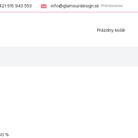
421 915 943 553
info@glamourdesign.sk
Prihlásenie
Nákupný
Prázdny košík
košík
50 %