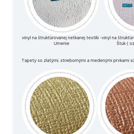
vinyl na štruktúrovanej netkanej textílii -
vinyl na štruktúr
Umenie
Štuk ( 
Tapety so zlatými, striebornými a medenými prvkami sú