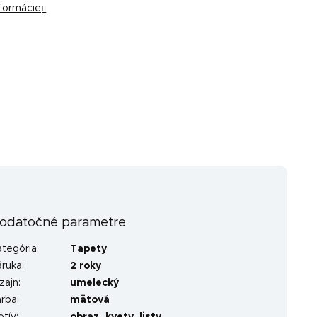
nformácie
odatočné parametre
ategória
:
Tapety
áruka
:
2 roky
zajn
:
umelecký
arba
:
mätová