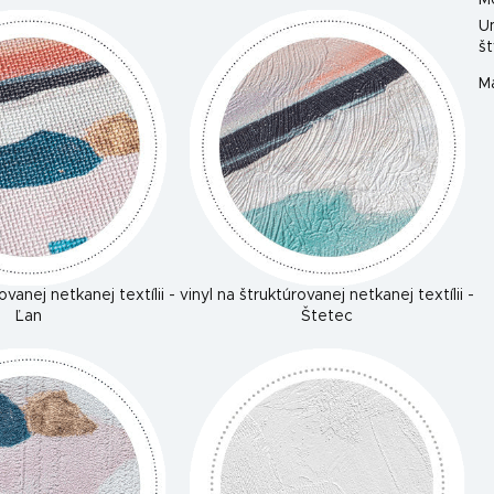
M
U
št
Ma
ovanej netkanej textílii -
vinyl na štruktúrovanej netkanej textílii -
Ľan
Štetec