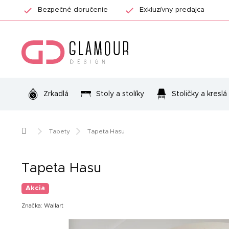
Prejsť
Bezpečné doručenie
Exkluzívny predajca
na
obsah
Zrkadlá
Stoly a stolíky
Stoličky a kreslá
Domov
Tapety
Tapeta Hasu
Tapeta Hasu
Akcia
Značka:
Wallart