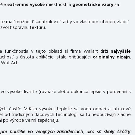
 Pre
extrémne vysoké
miestnosti a
geometrické vzory
sa
e mať možnosť skontrolovať farby vo vlastnom interiéri, zladiť
 zvoliť správnu textúru.
 funkčnosti
a v tejto oblasti si firma Wallart drží
najvyššie
hosť a čistota aplikácie, stále pribúdajúci
originálny dizajn
,
 Wall Art.
 vo vysokej kvalite (rovnaké alebo dokonca lepšie v porovnaní s
ých častíc. Vďaka vysokej teplote sa voda odparí a latexové
el od tradičných tlačových technológií sa tu nepoužívajú žiadne
ní po výrobe veľmi zapáchajú.
pre použitie vo verejných zariadeniach, ako sú školy, škôlky,