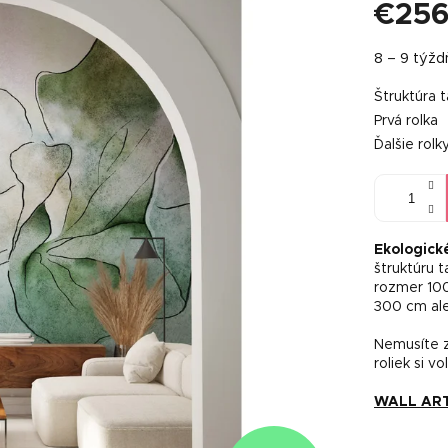
€256
Jednotkov
8 – 9 týž
cena:
Štruktúra 
Prvá rolka
Ďalšie rolk
Ekologick
štruktúru 
rozmer 100
300 cm al
Nemusíte z
roliek si vo
WALL ART t