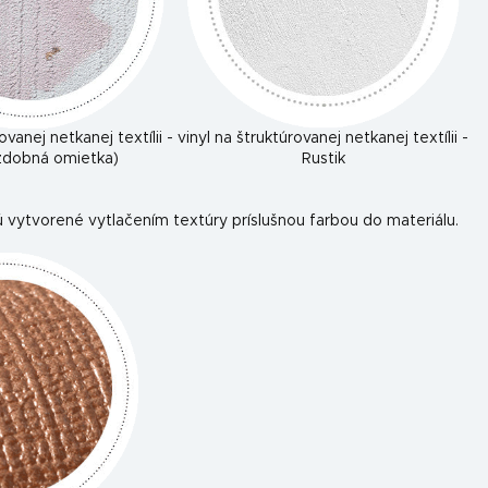
ovanej netkanej textílii -
vinyl na štruktúrovanej netkanej textílii -
ozdobná omietka)
Rustik
 vytvorené vytlačením textúry príslušnou farbou do materiálu.