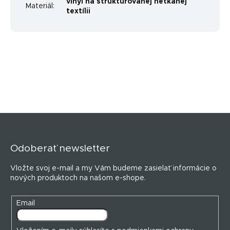
vinyl na štruktúrovanej netkanej
Materiál
:
textílii
Z
á
p
Odoberať newsletter
ä
t
Vložte svoj e-mail a my Vám budeme zasielať informácie o
i
nových produktoch na našom e-shope.
e
Email