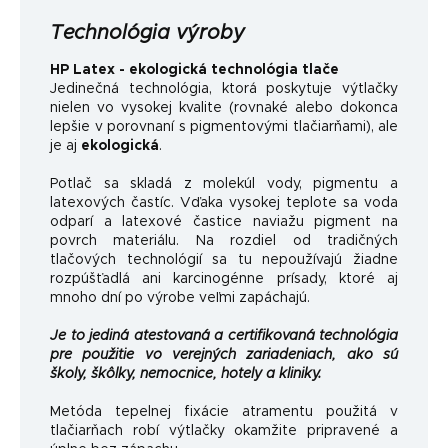
Technológia výroby
HP Latex - ekologická technológia tlače
Jedinečná technológia, ktorá poskytuje výtlačky
nielen vo vysokej kvalite (rovnaké alebo dokonca
lepšie v porovnaní s pigmentovými tlačiarňami), ale
je aj
ekologická
.
Potlač sa skladá z molekúl vody, pigmentu a
latexových častíc. Vďaka vysokej teplote sa voda
odparí a latexové častice naviažu pigment na
povrch materiálu. Na rozdiel od tradičných
tlačových technológií sa tu nepoužívajú žiadne
rozpúšťadlá ani karcinogénne prísady, ktoré aj
mnoho dní po výrobe veľmi zapáchajú.
Je to jediná atestovaná a certifikovaná technológia
pre použitie vo verejných zariadeniach, ako sú
školy, škôlky, nemocnice, hotely a kliniky.
Metóda tepelnej fixácie atramentu použitá v
tlačiarňach robí výtlačky okamžite pripravené a