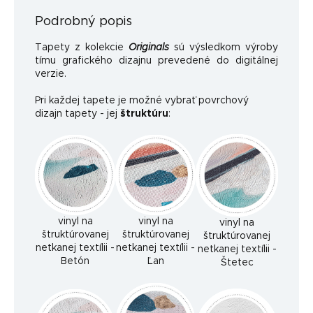
Podrobný popis
Tapety z kolekcie
Originals
sú výsledkom výroby
tímu grafického dizajnu prevedené do digitálnej
verzie.
Pri každej tapete je možné vybrať povrchový
dizajn tapety - jej
štruktúru
:
vinyl na
vinyl na
vinyl na
štruktúrovanej
štruktúrovanej
štruktúrovanej
netkanej textílii -
netkanej textílii -
netkanej textílii -
Betón
Ľan
Štetec