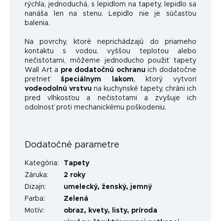
rýchla, jednoduchá, s lepidlom na tapety, lepidlo sa
nanáša len na stenu. Lepidlo nie je súčasťou
balenia.
Na povrchy, ktoré neprichádzajú do priameho
kontaktu s vodou, vyššou teplotou alebo
nečistotami, môžeme jednoducho použiť tapety
Wall Art a
pre dodatočnú ochranu
ich dodatočne
pretrieť
špeciálnym lakom
, ktorý vytvorí
vodeodolnú vrstvu
na kuchynské tapety, chráni ich
pred vlhkosťou a nečistotami a zvyšuje ich
odolnosť proti mechanickému poškodeniu.
Dodatočné parametre
Kategória
:
Tapety
Záruka
:
2 roky
Dizajn
:
umelecký
,
ženský
,
jemný
Farba
:
Zelená
Motív
:
obraz
,
kvety
,
listy
,
príroda