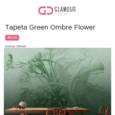
Prejsť
Nák
na
koší
obsah
Tapeta Green Ombre Flower
Akcia
Značka:
Wallart