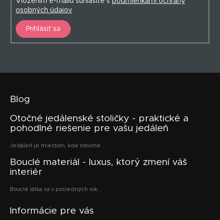
Vložením e-mailu súhlasíte s
podmienkami ochrany
osobných údajov
Prihlásiť sa
Blog
Otočné jedálenské stoličky - praktické a
pohodlné riešenie pre vašu jedáleň
Jedáleň je miestom, kde trávime ...
Bouclé materiál - luxus, ktorý zmení váš
interiér
Bouclé látka sa v posledných rok...
Informácie pre vás