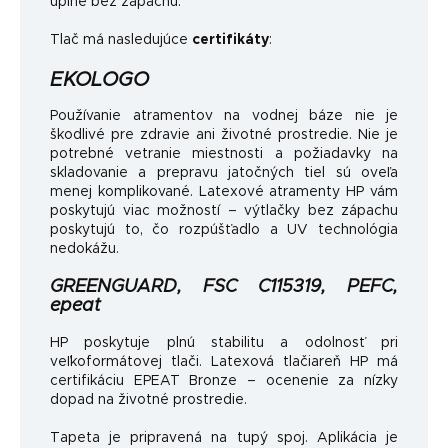
úplne bez zápachu.
Tlač má nasledujúce
certifikáty
:
EKOLOGO
Používanie atramentov na vodnej báze nie je
škodlivé pre zdravie ani životné prostredie. Nie je
potrebné vetranie miestnosti a požiadavky na
skladovanie a prepravu jatočných tiel sú oveľa
menej komplikované. Latexové atramenty HP vám
poskytujú viac možností – výtlačky bez zápachu
poskytujú to, čo rozpúšťadlo a UV technológia
nedokážu.
GREENGUARD, FSC C115319, PEFC,
epeat
HP poskytuje plnú stabilitu a odolnosť pri
veľkoformátovej tlači. Latexová tlačiareň HP má
certifikáciu EPEAT Bronze – ocenenie za nízky
dopad na životné prostredie.
Tapeta je pripravená na tupý spoj. Aplikácia je