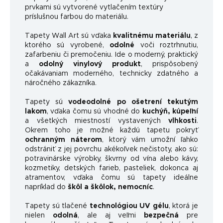
prvkami sú vytvorené vytlačením textúry
príslušnou farbou do materiálu.
Tapety Wall Art sú vďaka
kvalitnému materiálu
, z
ktorého sú vyrobené,
odolné
voči roztrhnutiu,
zafarbeniu či premočeniu. Ide o moderný, praktický
a
odolný vinylový produkt
, prispôsobený
očakávaniam moderného, ​​technicky zdatného a
náročného zákazníka.
Tapety sú
vodeodolné po ošetrení tekutým
lakom
, vďaka čomu sú vhodné do
kuchýň, kúpeľní
a všetkých miestností vystavených
vlhkosti
.
Okrem toho je možné každú tapetu pokryť
ochranným náterom
, ktorý vám umožní ľahko
odstrániť z jej povrchu akékoľvek nečistoty, ako sú:
potravinárske výrobky, škvrny od vína alebo kávy,
kozmetiky, detských farieb, pasteliek, dokonca aj
atramentov, vďaka čomu sú tapety ideálne
napríklad do
škôl a škôlok, nemocníc
.
Tapety sú tlačené
technológiou UV gélu
, ktorá je
nielen
odolná
, ale aj veľmi
bezpečná
pre