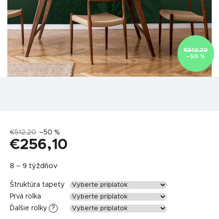
€512,20
–50 %
€512,20
–50 %
€256,10
Jednotková
8 – 9 týždňov
cena:
Štruktúra tapety
Prvá rolka
Ďalšie rolky
?