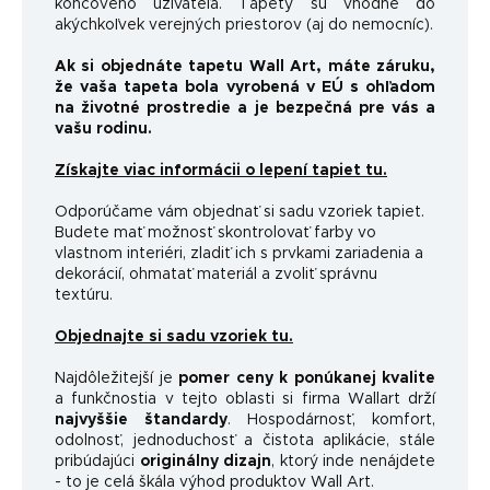
koncového užívateľa. Tapety sú vhodné do
akýchkoľvek verejných priestorov (aj do nemocníc).
Ak si objednáte tapetu Wall Art, máte záruku,
že vaša tapeta bola vyrobená v EÚ s ohľadom
na životné prostredie a je bezpečná pre vás a
vašu rodinu.
Získajte viac informácii o lepení tapiet tu.
Odporúčame vám objednať si sadu vzoriek tapiet.
Budete mať možnosť skontrolovať farby vo
vlastnom interiéri, zladiť ich s prvkami zariadenia a
dekorácií, ohmatať materiál a zvoliť správnu
textúru.
Objednajte si sadu vzoriek tu.
Najdôležitejší je
pomer ceny k ponúkanej kvalite
a funkčnosti
a v tejto oblasti si firma Wallart drží
najvyššie štandardy
.
Hospodárnosť, komfort,
odolnosť, jednoduchosť a čistota aplikácie, stále
pribúdajúci
originálny dizajn
, ktorý inde nenájdete
- to je celá škála výhod produktov Wall Art.