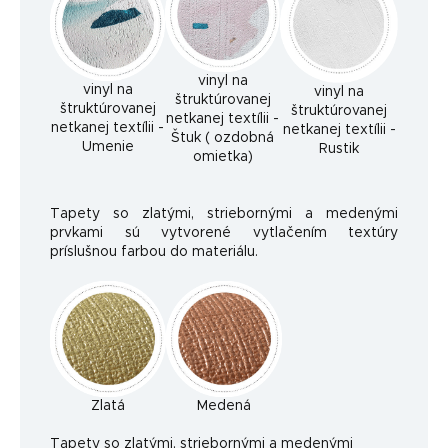
vinyl na
vinyl na
vinyl na
štruktúrovanej
štruktúrovanej
štruktúrovanej
netkanej textílii -
netkanej textílii -
netkanej textílii -
Štuk ( ozdobná
Umenie
Rustik
omietka)
Tapety so zlatými, striebornými a medenými
prvkami sú vytvorené vytlačením textúry
príslušnou farbou do materiálu.
Zlatá
Medená
Ta
pety so zlatými, striebornými a medenými