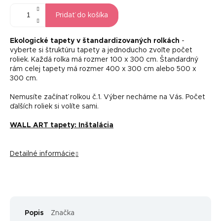
Pridať do košíka
Ekologické tapety v štandardizovaných rolkách
-
vyberte si štruktúru tapety a jednoducho zvoľte počet
roliek. Každá rolka má rozmer 100 x 300 cm. Štandardný
rám celej tapety má rozmer 400 x 300 cm alebo 500 x
300 cm.
Nemusíte začínať rolkou č.1. Výber necháme na Vás. Počet
ďalších roliek si volíte sami.
WALL ART tapety: Inštalácia
Detailné informácie
Popis
Značka