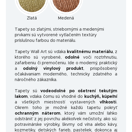
Zlatá
Medená
Ta
pety so zlatými, striebornými a medenými
prvkami sú vytvorené vytlačením textúry
príslušnou farbou do materiálu.
Tapety Wall Art sú vďaka
kvalitnému materiálu
, z
ktorého sú vyrobené,
odolné
voči roztrhnutiu,
zafarbeniu či premočeniu. Ide o moderný, praktický
a
odolný vinylový produkt
, prispôsobený
očakávaniam moderného, ​​technicky zdatného a
náročného zákazníka.
Tapety sú
vodeodolné po ošetrení tekutým
lakom
, vďaka čomu sú vhodné do
kuchýň, kúpeľní
a všetkých miestností vystavených
vlhkosti
.
Okrem toho je možné každú tapetu pokryť
ochranným náterom
, ktorý vám umožní ľahko
odstrániť z jej povrchu akékoľvek nečistoty, ako sú:
potravinárske výrobky, škvrny od vína alebo kávy,
kozmetiky, detských farieb, pasteliek, dokonca aj