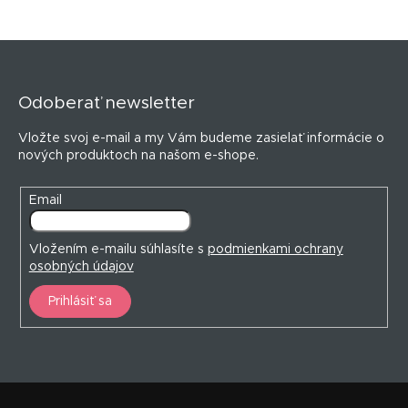
Z
á
p
Odoberať newsletter
ä
t
Vložte svoj e-mail a my Vám budeme zasielať informácie o
i
nových produktoch na našom e-shope.
e
Email
Vložením e-mailu súhlasíte s
podmienkami ochrany
osobných údajov
Prihlásiť sa