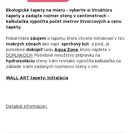
Ekologické tapety na mieru -
vyberte si štruktúru
tapety a zadajte rozmer steny v centimetroch -
kalkulačka vypočíta počet metrov štvorcových a cenu
tapety.
Pokiaľ máte
záujem
o tapetu, ktorú chcete inštalovať v tzv.
mokrých zónach
ako napr.
sprchový kút
a pod., je
potrebné
dokúpiť
sadu
Aqua Zone
, ktorú nájdete v
DOPLNKOCH
. Potrebné množstvo prípravku na
hydroizoláciu
steny Vám rovnako vypočíta kalkulačka na
základe Vami zadaných rozmerov steny v cm.
WALL ART tapety: Inštalácia
Detailné informácie