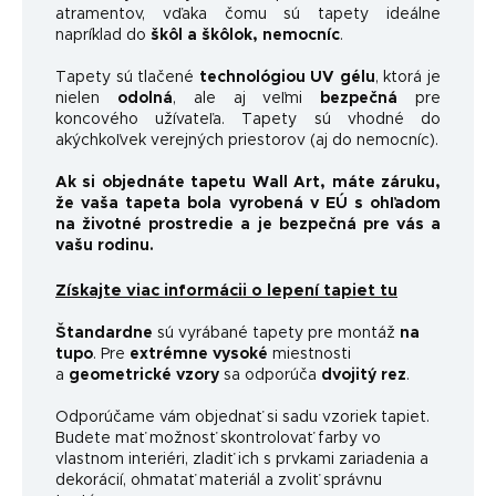
atramentov, vďaka čomu sú tapety ideálne
napríklad do
škôl a škôlok, nemocníc
.
Tapety sú tlačené
technológiou UV gélu
, ktorá je
nielen
odolná
, ale aj veľmi
bezpečná
pre
koncového užívateľa. Tapety sú vhodné do
akýchkoľvek verejných priestorov (aj do nemocníc).
Ak si objednáte tapetu Wall Art, máte záruku,
že vaša tapeta bola vyrobená v EÚ s ohľadom
na životné prostredie a je bezpečná pre vás a
vašu rodinu.
Získajte viac informácii o lepení tapiet tu
Štandardne
sú vyrábané tapety pre montáž
na
tupo
. Pre
extrémne vysoké
miestnosti
a
geometrické vzory
sa odporúča
dvojitý rez
.
Odporúčame vám objednať si sadu vzoriek tapiet.
Budete mať možnosť skontrolovať farby vo
vlastnom interiéri, zladiť ich s prvkami zariadenia a
dekorácií, ohmatať materiál a zvoliť správnu