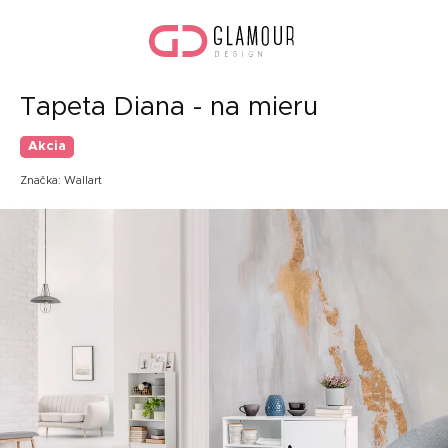
Prejsť
Nák
na
koší
obsah
Tapeta Diana - na mieru
Akcia
Značka:
Wallart