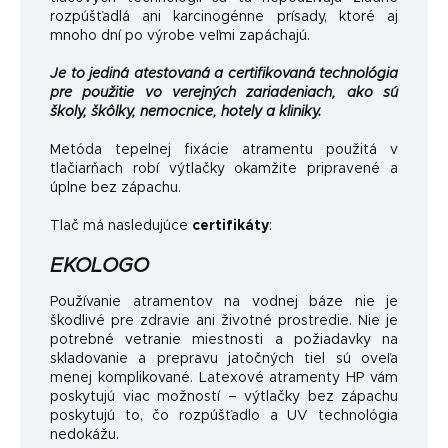
rozpúšťadlá ani karcinogénne prísady, ktoré aj
mnoho dní po výrobe veľmi zapáchajú.
Je to jediná atestovaná a certifikovaná technológia
pre použitie vo verejných zariadeniach, ako sú
školy, škôlky, nemocnice, hotely a kliniky.
Metóda tepelnej fixácie atramentu použitá v
tlačiarňach robí výtlačky okamžite pripravené a
úplne bez zápachu.
Tlač má nasledujúce
certifikáty
:
EKOLOGO
Používanie atramentov na vodnej báze nie je
škodlivé pre zdravie ani životné prostredie. Nie je
potrebné vetranie miestnosti a požiadavky na
skladovanie a prepravu jatočných tiel sú oveľa
menej komplikované. Latexové atramenty HP vám
poskytujú viac možností – výtlačky bez zápachu
poskytujú to, čo rozpúšťadlo a UV technológia
nedokážu.