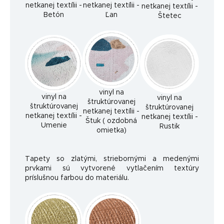
netkanej textílii -
netkanej textílii -
netkanej textílii -
Betón
Ľan
Štetec
vinyl na
vinyl na
vinyl na
štruktúrovanej
štruktúrovanej
štruktúrovanej
netkanej textílii -
netkanej textílii -
netkanej textílii -
Štuk ( ozdobná
Umenie
Rustik
omietka)
Tapety so zlatými, striebornými a medenými
prvkami sú vytvorené vytlačením textúry
príslušnou farbou do materiálu.