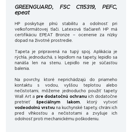
GREENGUARD, FSC C115319, PEFC,
epeat
HP poskytuje plnú stabilitu a odolnosť pri
veľkoformátovej tlači. Latexová tlačiareň HP má
certifikáciu EPEAT Bronze – ocenenie za nízky
dopad na životné prostredie.
Tapeta je pripravená na tupý spoj. Aplikácia je
rýchla, jednoduchá, s lepidlom na tapety, lepidlo sa
nanáša len na stenu. Lepidlo nie je súčasťou
balenia.
Na povrchy, ktoré neprichádzajú do priameho
kontaktu s vodou, vyššou teplotou alebo
nečistotami, môžeme jednoducho použiť tapety
Wall Art a
pre dodatočnú ochranu
ich dodatočne
pretrieť
špeciálnym lakom
, ktorý vytvorí
vodeodolnú vrstvu
na kuchynské tapety, chráni ich
pred vlhkosťou a nečistotami a zvyšuje ich
odolnosť proti mechanickému poškodeniu.