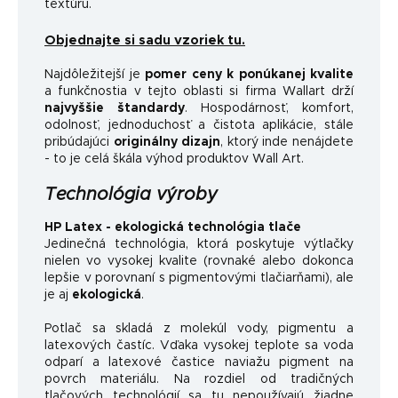
textúru.
Objednajte si sadu vzoriek tu.
Najdôležitejší je
pomer ceny k ponúkanej kvalite
a funkčnosti
a v tejto oblasti si firma Wallart drží
najvyššie štandardy
.
Hospodárnosť, komfort,
odolnosť, jednoduchosť a čistota aplikácie, stále
pribúdajúci
originálny dizajn
, ktorý inde nenájdete
- to je celá škála výhod produktov Wall Art.
Technológia výroby
HP Latex - ekologická technológia tlače
Jedinečná technológia, ktorá poskytuje výtlačky
nielen vo vysokej kvalite (rovnaké alebo dokonca
lepšie v porovnaní s pigmentovými tlačiarňami), ale
je aj
ekologická
.
Potlač sa skladá z molekúl vody, pigmentu a
latexových častíc. Vďaka vysokej teplote sa voda
odparí a latexové častice naviažu pigment na
povrch materiálu. Na rozdiel od tradičných
tlačových technológií sa tu nepoužívajú žiadne