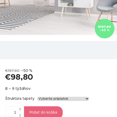
€197,60
–50 %
€197,60
–50 %
€98,80
Jednotková
8 – 9 týždňov
cena:
Štruktúra tapety
Pridať do košíka