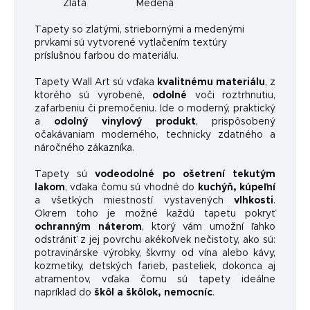
Zlatá
Medená
Ta
pety so zlatými, striebornými a medenými
prvkami sú vytvorené vytlačením textúry
príslušnou farbou do materiálu.
Tapety Wall Art sú vďaka
kvalitnému materiálu
, z
ktorého sú vyrobené,
odolné
voči roztrhnutiu,
zafarbeniu či premočeniu. Ide o moderný, praktický
a
odolný vinylový produkt
, prispôsobený
očakávaniam moderného, ​​technicky zdatného a
náročného zákazníka.
Tapety sú
vodeodolné po ošetrení tekutým
lakom
, vďaka čomu sú vhodné do
kuchýň, kúpeľní
a všetkých miestností vystavených
vlhkosti
.
Okrem toho je možné každú tapetu pokryť
ochranným náterom
, ktorý vám umožní ľahko
odstrániť z jej povrchu akékoľvek nečistoty, ako sú:
potravinárske výrobky, škvrny od vína alebo kávy,
kozmetiky, detských farieb, pasteliek, dokonca aj
atramentov, vďaka čomu sú tapety ideálne
napríklad do
škôl a škôlok, nemocníc
.