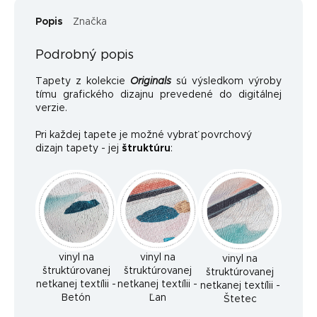
Popis
Značka
Podrobný popis
Tapety z kolekcie
Originals
sú výsledkom výroby
tímu grafického dizajnu prevedené do digitálnej
verzie.
Pri každej tapete je možné vybrať povrchový
dizajn tapety - jej
štruktúru
:
vinyl na
vinyl na
vinyl na
štruktúrovanej
štruktúrovanej
štruktúrovanej
netkanej textílii -
netkanej textílii -
netkanej textílii -
Betón
Ľan
Štetec