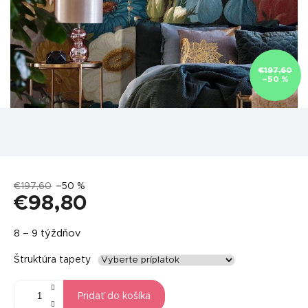
€197,60
–50 %
€197,60
–50 %
€98,80
Jednotková
8 – 9 týždňov
cena:
Štruktúra tapety
Pridať do košíka