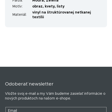
Farba
:
Modrá
,
Zelená
Motív
:
obraz
,
kvety
,
listy
vinyl na štruktúrovanej netkanej
Materiál
:
textílii
Z
á
p
Odoberať newsletter
ä
t
Vložte svoj e-mail a my Vám budeme zasielať informácie o
i
nových produktoch na našom e-shope.
e
Email