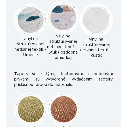
vinyl na
vinyl na
vinyl na
štruktúrovanej
štruktúrovanej
štruktúrovanej
netkanej textílii -
netkanej textílii -
netkanej textílii -
Štuk ( ozdobná
Umenie
Rustik
omietka)
Tapety so zlatými, striebornými a medenými
prvkami sú vytvorené vytlačením textúry
príslušnou farbou do materiálu.