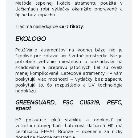
Metóda tepelnej fixácie atramentu použitá v
tlačiarňach robí výtlačky okamžite pripravené a
úplne bez zápachu.
Tlač má nasledujúce
certifikáty
:
EKOLOGO
Používanie atramentov na vodnej báze nie je
škodlivé pre zdravie ani životné prostredie. Nie je
potrebné vetranie miestnosti a požiadavky na
skladovanie a prepravu jatočných tiel sú oveľa
menej komplikované. Latexové atramenty HP vám
poskytujú viac možností – výtlačky bez zápachu
poskytujú to, čo rozpúšťadlo a UV technológia
nedokážu.
GREENGUARD, FSC C115319, PEFC,
epeat
HP poskytuje plnú stabilitu a odolnosť pri
veľkoformátovej tlači. Latexová tlačiareň HP má
certifikáciu EPEAT Bronze – ocenenie za nízky
dopad na životné prostredie.