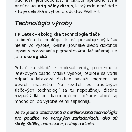
odolnosť, jednoduchosť a čistota aplikácie, stále
pribúdajúci
originálny dizajn
, ktorý inde nenájdete
- to je celá škála výhod produktov Wall Art.
Technológia výroby
HP Latex - ekologická technológia tlače
Jedinečná technológia, ktorá poskytuje výtlačky
nielen vo vysokej kvalite (rovnaké alebo dokonca
lepšie v porovnaní s pigmentovými tlačiarňami), ale
je aj
ekologická
.
Potlač sa skladá z molekúl vody, pigmentu a
latexových častíc. Vďaka vysokej teplote sa voda
odparí a latexové častice naviažu pigment na
povrch materiálu. Na rozdiel od tradičných
tlačových technológií sa tu nepoužívajú žiadne
rozpúšťadlá ani karcinogénne prísady, ktoré aj
mnoho dní po výrobe veľmi zapáchajú.
Je to jediná atestovaná a certifikovaná technológia
pre použitie vo verejných zariadeniach, ako sú
školy, škôlky, nemocnice, hotely a kliniky.