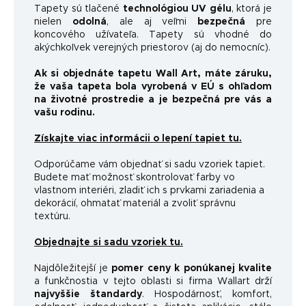
Tapety sú tlačené
technológiou UV gélu
, ktorá je
nielen
odolná
, ale aj veľmi
bezpečná
pre
koncového užívateľa. Tapety sú vhodné do
akýchkoľvek verejných priestorov (aj do nemocníc).
Ak si objednáte tapetu Wall Art, máte záruku,
že vaša tapeta bola vyrobená v EÚ s ohľadom
na životné prostredie a je bezpečná pre vás a
vašu rodinu.
Získajte viac informácii o lepení tapiet tu.
Odporúčame vám objednať si sadu vzoriek tapiet.
Budete mať možnosť skontrolovať farby vo
vlastnom interiéri, zladiť ich s prvkami zariadenia a
dekorácií, ohmatať materiál a zvoliť správnu
textúru.
Objednajte si sadu vzoriek tu.
Najdôležitejší je
pomer ceny k ponúkanej kvalite
a funkčnosti
a v tejto oblasti si firma Wallart drží
najvyššie štandardy
.
Hospodárnosť, komfort,