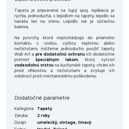
Tapeta je pripravená na tupý spoj. Aplikácia je
rýchla, jednoduchá, s lepidlom na tapety, lepidlo sa
nanáša len na stenu. Lepidlo nie je súčasťou
balenia.
Na povrchy, ktoré neprichádzajú do priameho
kontaktu s vodou, vyššou teplotou alebo
nečistotami, môžeme jednoducho použiť tapety
Wall Art a
pre dodatočnú ochranu
ich dodatočne
pretrieť
špeciálnym lakom
, ktorý vytvorí
vodeodolnú vrstvu
na kuchynské tapety, chráni ich
pred vlhkosťou a nečistotami a zvyšuje ich
odolnosť proti mechanickému poškodeniu.
Dodatočné parametre
Kategória
:
Tapety
Záruka
:
2 roky
Dizajn
:
umelecký
,
vintage
,
tmavý