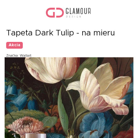
Prejsť
Nák
na
koší
obsah
Tapeta Dark Tulip - na mieru
Akcia
Značka:
Wallart