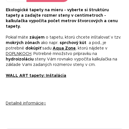
Ekologické tapety na mieru -
vyberte si štruktúru
tapety a zadajte rozmer steny v centimetroch -
kalkulačka vypočíta počet metrov štvorcových a cenu
tapety.
Pokiaľ máte
záujem
o tapetu, ktorú chcete inštalovať v tzv.
mokrých zónach
ako napr.
sprchový kút
a pod., je
potrebné
dokúpiť
sadu
Aqua Zone
, ktorú nájdete v
DOPLNKOCH
. Potrebné množstvo prípravku na
hydroizoláciu
steny Vám rovnako vypočíta kalkulačka na
základe Vami zadaných rozmerov steny v cm.
WALL ART tapety: Inštalácia
Detailné informácie