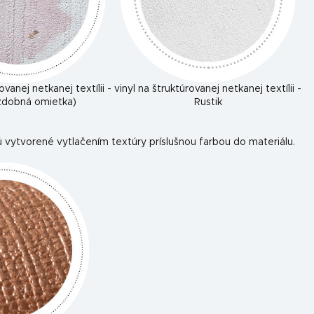
ovanej netkanej textílii -
vinyl na štruktúrovanej netkanej textílii -
ozdobná omietka)
Rustik
 vytvorené vytlačením textúry príslušnou farbou do materiálu.