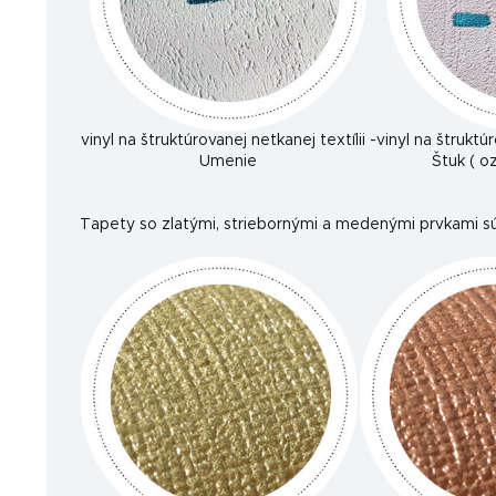
vinyl na štruktúrovanej netkanej textílii -
vinyl na štruktúr
Umenie
Štuk ( 
Tapety so zlatými, striebornými a medenými prvkami sú