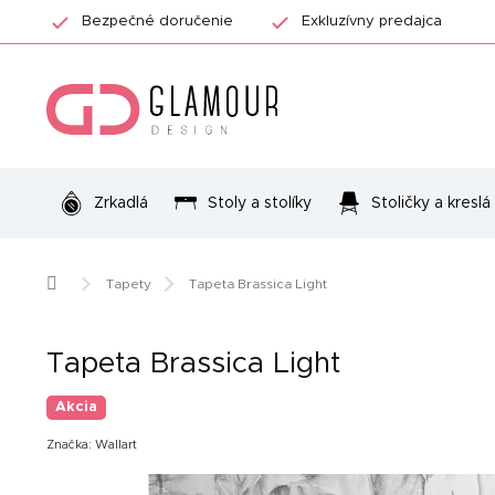
Prejsť
Bezpečné doručenie
Exkluzívny predajca
na
obsah
Zrkadlá
Stoly a stolíky
Stoličky a kreslá
Domov
Tapety
Tapeta Brassica Light
Tapeta Brassica Light
Akcia
Značka:
Wallart