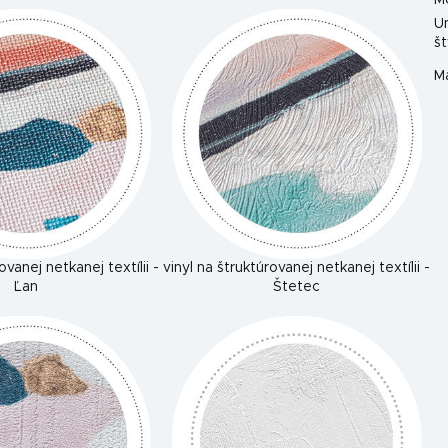
M
U
št
Ma
ovanej netkanej textílii -
vinyl na štruktúrovanej netkanej textílii -
Ľan
Štetec