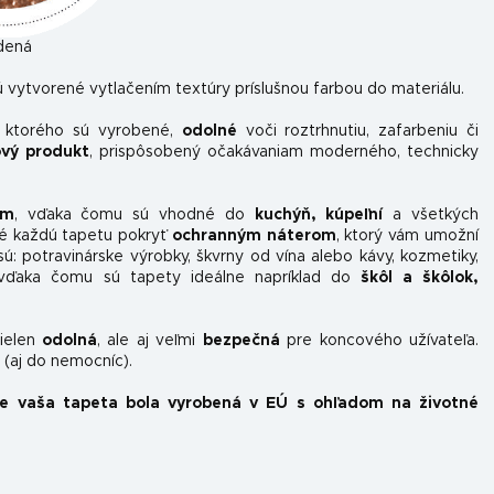
dená
 vytvorené vytlačením textúry príslušnou farbou do materiálu.
z ktorého sú vyrobené,
odolné
voči roztrhnutiu, zafarbeniu či
ový produkt
, prispôsobený očakávaniam moderného, ​​technicky
om
, vďaka čomu sú vhodné do
kuchýň, kúpeľní
a všetkých
é každú tapetu pokryť
ochranným náterom
, ktorý vám umožní
sú: potravinárske výrobky, škvrny od vína alebo kávy, kozmetiky,
, vďaka čomu sú tapety ideálne napríklad do
škôl a škôlok,
nielen
odolná
, ale aj veľmi
bezpečná
pre koncového užívateľa.
(aj do nemocníc).
že vaša tapeta bola vyrobená v EÚ s ohľadom na životné