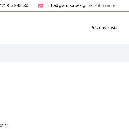
421 915 943 553
info@glamourdesign.sk
Prihlásenie
Nákupný
Prázdny košík
košík
50 %