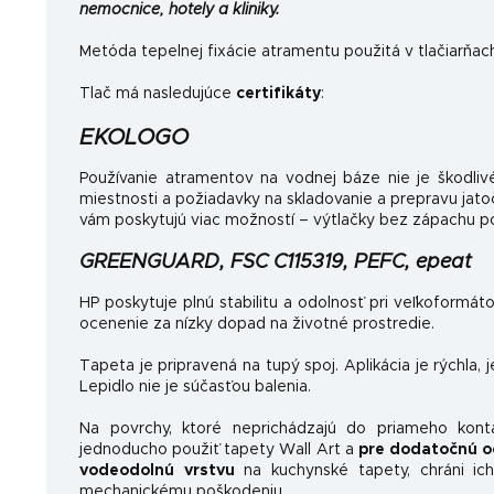
nemocnice, hotely a kliniky.
Metóda tepelnej fixácie atramentu použitá v tlačiarňac
Tlač má nasledujúce
certifikáty
:
EKOLOGO
Používanie atramentov na vodnej báze nie je škodlivé
miestnosti a požiadavky na skladovanie a prepravu jat
vám poskytujú viac možností – výtlačky bez zápachu po
GREENGUARD, FSC C115319, PEFC, epeat
HP poskytuje plnú stabilitu a odolnosť pri veľkoformát
ocenenie za nízky dopad na životné prostredie.
Tapeta je pripravená na tupý spoj. Aplikácia je rýchla, 
Lepidlo nie je súčasťou balenia.
Na povrchy, ktoré neprichádzajú do priameho kon
jednoducho použiť tapety Wall Art a
pre dodatočnú o
vodeodolnú vrstvu
na kuchynské tapety, chráni ich
mechanickému poškodeniu.