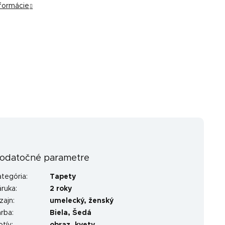
nformácie
odatočné parametre
ategória
:
Tapety
áruka
:
2 roky
zajn
:
umelecký
,
ženský
arba
:
Biela
,
Šedá