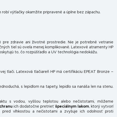
h robí výtlačky okamžite pripravené a úplne bez zápachu.
 pre zdravie ani životné prostredie. Nie je potrebné vetranie
očných tiel sú oveľa menej komplikované. Latexové atramenty HP
skytujú to, čo rozpúšťadlo a UV technológia nedokážu.
ovej tlači. Latexová tlačiareň HP má certifikáciu EPEAT Bronze –
jednoduchá, s lepidlom na tapety, lepidlo sa nanáša len na stenu.
taktu s vodou, vyššou teplotou alebo nečistotami, môžeme
chranu
ich dodatočne pretrieť
špeciálnym lakom
, ktorý vytvorí
 pred vlhkosťou a nečistotami a zvyšuje ich odolnosť proti