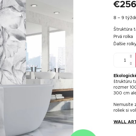
€256
Jednotkov
8 – 9 týž
cena:
Štruktúra 
Prvá rolka
Ďalšie rolk
Ekologick
štruktúru 
rozmer 100
300 cm al
Nemusíte z
roliek si vo
WALL ART t