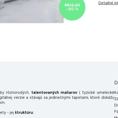
Detailné i
€512,20
–50 %
D
rby rôznorodých,
talentovaných maliarov
( fyzické umelecké
K
itálnej verzie a stávajú sa jedinečnými tapetami, ktoré dokážu
Z
om.
Di
F
ety - jej
štruktúru
: