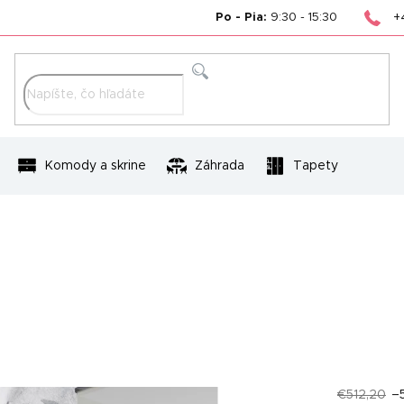
+
Po - Pia:
9:30 - 15:30
Hľadať
Komody a skrine
Záhrada
Tapety
€512,20
–