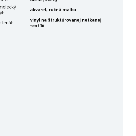
otív
:
obraz
,
kvety
melecký
akvarel
,
ručná maľba
ýl
:
vinyl na štruktúrovanej netkanej
teriál
:
textílii