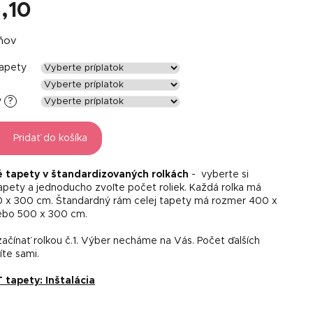
,10
á
dňov
tapety
y
?
Pridať do košíka
é tapety v štandardizovaných rolkách
- vyberte si
tapety a jednoducho zvoľte počet roliek. Každá rolka má
 x 300 cm. Štandardný rám celej tapety má rozmer 400 x
ebo 500 x 300 cm.
ačínať rolkou č.1. Výber necháme na Vás. Počet ďalších
líte sami.
apety: Inštalácia