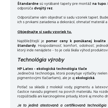
Štandardne
sú vyrábané tapety pre montáž
na tupo
.
odporúča
dvojitý rez
.
Odporúčame vám objednať si sadu vzoriek tapiet. Budet
ich s prvkami zariadenia a dekorácií, ohmatať materiál a
Objednajte si sadu vzoriek tu.
Najdôležitejší je
pomer ceny k ponúkanej kvalite
a
štandardy
.
Hospodárnosť, komfort, odolnosť, jednoduc
ktorý inde nenájdete - to je celá škála výhod produktov
Technológia výroby
HP Latex - ekologická technológia tlače
Jedinečná technológia, ktorá poskytuje výtlačky nielen
pigmentovými tlačiarňami), ale je aj
ekologická
.
Potlač sa skladá z molekúl vody, pigmentu a latexov
častice naviažu pigment na povrch materiálu. Na rozdi
rozpúšťadlá ani karcinogénne prísady, ktoré aj mnoho d
Je to jediná atestovaná a certifikovaná technológia 