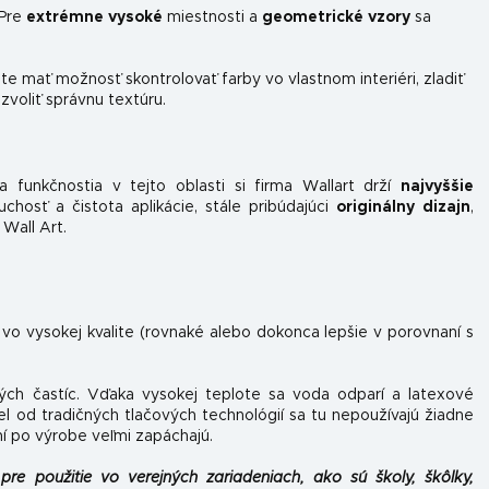
 Pre
extrémne vysoké
miestnosti a
geometrické vzory
sa
e mať možnosť skontrolovať farby vo vlastnom interiéri, zladiť
 zvoliť správnu textúru.
 funkčnosti
a v tejto oblasti si firma Wallart drží
najvyššie
hosť a čistota aplikácie, stále pribúdajúci
originálny dizajn
,
 Wall Art.
 vo vysokej kvalite (rovnaké alebo dokonca lepšie v porovnaní s
ých častíc. Vďaka vysokej teplote sa voda odparí a latexové
el od tradičných tlačových technológií sa tu nepoužívajú žiadne
ní po výrobe veľmi zapáchajú.
pre použitie vo verejných zariadeniach, ako sú školy, škôlky,