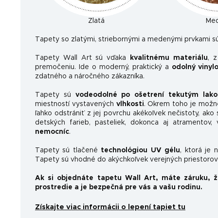
Zlatá
Me
Ta
pety so zlatými, striebornými a medenými prvkami sú
Tapety Wall Art sú vďaka
kvalitnému materiálu
, 
premočeniu. Ide o moderný, praktický a
odolný vinyl
zdatného a náročného zákazníka.
Tapety sú
vodeodolné po ošetrení tekutým lak
miestností vystavených
vlhkosti
. Okrem toho je možn
ľahko odstrániť z jej povrchu akékoľvek nečistoty, ako 
detských farieb, pasteliek, dokonca aj atramentov
nemocníc
.
Tapety sú tlačené
technológiou UV gélu
, ktorá je 
Tapety sú vhodné do akýchkoľvek verejných priestorov 
Ak si objednáte tapetu Wall Art, máte záruku, 
prostredie a je bezpečná pre vás a vašu rodinu.
Získajte viac informácii o lepení tapiet tu