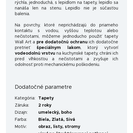
rýchla, jednoduchá, s lepidlom na tapety, lepidlo sa
nanáša len na stenu. Lepidlo nie je súčasťou
balenia.
Na povrchy, ktoré neprichádzajú do priameho
kontaktu s vodou, vyššou teplotou alebo
nečistotami, môžeme jednoducho použiť tapety
Wall Art a
pre dodatočnú ochranu
ich dodatočne
pretrieť
špeciálnym lakom
, ktorý vytvorí
vodeodolnú vrstvu
na kuchynské tapety, chráni ich
pred vlhkosťou a nečistotami a zvyšuje ich
odolnosť proti mechanickému poškodeniu.
Dodatočné parametre
Kategória
:
Tapety
Záruka
:
2 roky
Dizajn
:
umelecký
,
boho
Farba
:
Biela
,
Zlatá
,
Sivá
Motív
:
obraz
,
listy
,
stromy