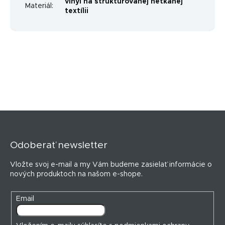
vinyl na štruktúrovanej netkanej
Materiál
:
textílii
Z
á
p
Odoberať newsletter
ä
t
Vložte svoj e-mail a my Vám budeme zasielať informácie o
i
nových produktoch na našom e-shope.
e
Email