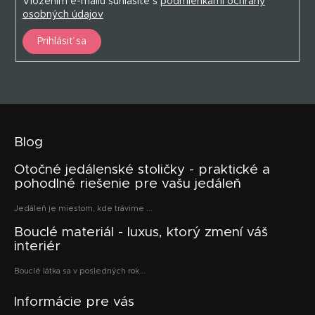
Vložením e-mailu súhlasíte s
podmienkami ochrany
osobných údajov
Prihlásiť sa
Blog
Otočné jedálenské stoličky - praktické a
pohodlné riešenie pre vašu jedáleň
Jedáleň je miestom, kde trávime ...
Bouclé materiál - luxus, ktorý zmení váš
interiér
Bouclé látka sa v posledných rok...
Informácie pre vás