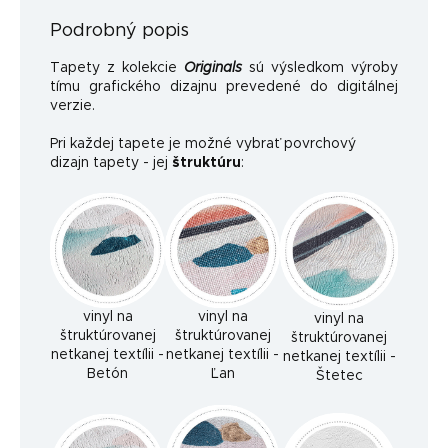
Podrobný popis
Tapety z kolekcie
Originals
sú výsledkom výroby
tímu grafického dizajnu prevedené do digitálnej
verzie.
Pri každej tapete je možné vybrať povrchový
dizajn tapety - jej
štruktúru
:
vinyl na
vinyl na
vinyl na
štruktúrovanej
štruktúrovanej
štruktúrovanej
netkanej textílii -
netkanej textílii -
netkanej textílii -
Betón
Ľan
Štetec