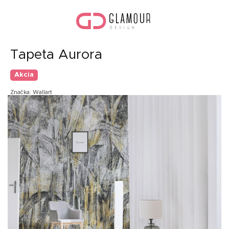
Prejsť
Nák
na
koší
obsah
Tapeta Aurora
Akcia
Značka:
Wallart