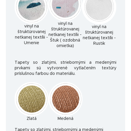
vinyl na
vinyl na
vinyl na
štruktúrovanej
štruktúrovanej
štruktúrovanej
netkanej textílii -
netkanej textílii -
netkanej textílii -
Štuk ( ozdobná
Umenie
Rustik
omietka)
Tapety so zlatými, striebornými a medenými
prvkami sú vytvorené vytlačením textúry
príslušnou farbou do materiálu.
Zlatá
Medená
Ta
pety so zlatými, striebornými a medenými