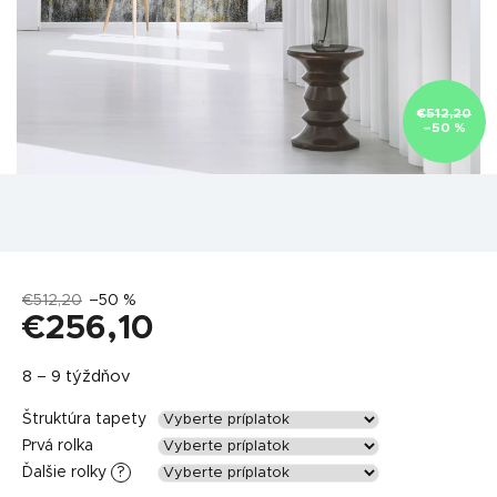
€512,20
–50 %
€512,20
–50 %
€256,10
Jednotková
8 – 9 týždňov
cena:
Štruktúra tapety
Prvá rolka
Ďalšie rolky
?