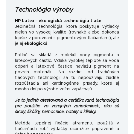
Technológia výroby
HP Latex - ekologická technológia tlače
Jedinečná technológia, ktorá poskytuje výtlačky
nielen vo vysokej kvalite (rovnaké alebo dokonca
lepšie v porovnaní s pigmentovými tlačiarňami), ale
je aj
ekologická
.
Potlač sa skladá z molekúl vody, pigmentu a
latexových častíc. Vďaka vysokej teplote sa voda
odparí a latexové častice naviažu pigment na
povrch materiálu. Na rozdiel od tradičných
tlačových technológií sa tu nepoužívajú žiadne
rozpúšťadlá ani karcinogénne prísady, ktoré aj
mnoho dní po výrobe veľmi zapáchajú.
Je to jediná atestovaná a certifikovaná technológia
pre použitie vo verejných zariadeniach, ako sú
školy, škôlky, nemocnice, hotely a kliniky.
Metóda tepelnej fixácie atramentu použitá v
tlačiarňach robí výtlačky okamžite pripravené a