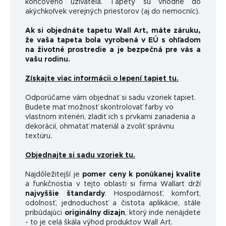
koncového užívateľa. Tapety sú vhodné do
akýchkoľvek verejných priestorov (aj do nemocníc).
Ak si objednáte tapetu Wall Art, máte záruku,
že vaša tapeta bola vyrobená v EÚ s ohľadom
na životné prostredie a je bezpečná pre vás a
vašu rodinu.
Získajte viac informácii o lepení tapiet tu.
Odporúčame vám objednať si sadu vzoriek tapiet.
Budete mať možnosť skontrolovať farby vo
vlastnom interiéri, zladiť ich s prvkami zariadenia a
dekorácií, ohmatať materiál a zvoliť správnu
textúru.
Objednajte si sadu vzoriek tu.
Najdôležitejší je
pomer ceny k ponúkanej kvalite
a funkčnosti
a v tejto oblasti si firma Wallart drží
najvyššie štandardy
.
Hospodárnosť, komfort,
odolnosť, jednoduchosť a čistota aplikácie, stále
pribúdajúci
originálny dizajn
, ktorý inde nenájdete
- to je celá škála výhod produktov Wall Art.