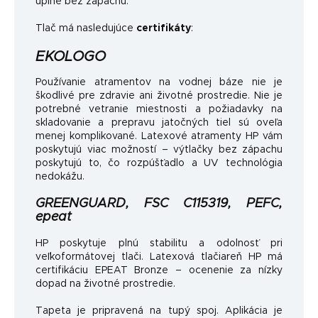
úplne bez zápachu.
Tlač má nasledujúce
certifikáty
:
EKOLOGO
Používanie atramentov na vodnej báze nie je
škodlivé pre zdravie ani životné prostredie. Nie je
potrebné vetranie miestnosti a požiadavky na
skladovanie a prepravu jatočných tiel sú oveľa
menej komplikované. Latexové atramenty HP vám
poskytujú viac možností – výtlačky bez zápachu
poskytujú to, čo rozpúšťadlo a UV technológia
nedokážu.
GREENGUARD, FSC C115319, PEFC,
epeat
HP poskytuje plnú stabilitu a odolnosť pri
veľkoformátovej tlači. Latexová tlačiareň HP má
certifikáciu EPEAT Bronze – ocenenie za nízky
dopad na životné prostredie.
Tapeta je pripravená na tupý spoj. Aplikácia je