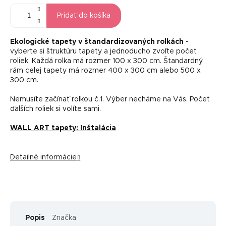
Pridať do košíka
Ekologické tapety v štandardizovaných rolkách
-
vyberte si štruktúru tapety a jednoducho zvoľte počet
roliek. Každá rolka má rozmer 100 x 300 cm. Štandardný
rám celej tapety má rozmer 400 x 300 cm alebo 500 x
300 cm.
Nemusíte začínať rolkou č.1. Výber necháme na Vás. Počet
ďalších roliek si volíte sami.
WALL ART tapety: Inštalácia
Detailné informácie
Popis
Značka