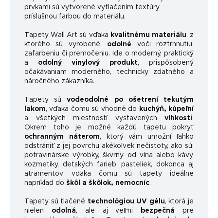
prvkami sú vytvorené vytlačením textúry
príslušnou farbou do materiálu.
Tapety Wall Art sú vďaka
kvalitnému materiálu
, z
ktorého sú vyrobené,
odolné
voči roztrhnutiu,
zafarbeniu či premočeniu. Ide o moderný, praktický
a
odolný vinylový produkt
, prispôsobený
očakávaniam moderného, ​​technicky zdatného a
náročného zákazníka.
Tapety sú
vodeodolné po ošetrení tekutým
lakom
, vďaka čomu sú vhodné do
kuchýň, kúpeľní
a všetkých miestností vystavených
vlhkosti
.
Okrem toho je možné každú tapetu pokryť
ochranným náterom
, ktorý vám umožní ľahko
odstrániť z jej povrchu akékoľvek nečistoty, ako sú:
potravinárske výrobky, škvrny od vína alebo kávy,
kozmetiky, detských farieb, pasteliek, dokonca aj
atramentov, vďaka čomu sú tapety ideálne
napríklad do
škôl a škôlok, nemocníc
.
Tapety sú tlačené
technológiou UV gélu
, ktorá je
nielen
odolná
, ale aj veľmi
bezpečná
pre