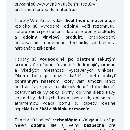
prvkami sú vytvorené vytlačením textúry
príslušnou farbou do materiálu.
Tapety Wall Art sú vďaka
kvalitnému materiálu
, z
ktorého sú vyrobené,
odolné
voči roztrhnutiu,
zafarbeniu či premočeniu. Ide o moderný, praktický
a
odolný vinylový produkt
, prispôsobený
očakávaniam moderného, ​​technicky zdatného a
náročného zákazníka.
Tapety sú
vodeodolné po ošetrení tekutým
lakom
, vďaka čomu sú vhodné do
kuchýň, kúpeľní
a všetkých miestností vystavených
vlhkosti
.
Okrem toho je možné každú tapetu pokryť
ochranným náterom
, ktorý vám umožní ľahko
odstrániť z jej povrchu akékoľvek nečistoty, ako sú:
potravinárske výrobky, škvrny od vína alebo kávy,
kozmetiky, detských farieb, pasteliek, dokonca aj
atramentov, vďaka čomu sú tapety ideálne
napríklad do
škôl a škôlok, nemocníc
.
Tapety sú tlačené
technológiou UV gélu
, ktorá je
nielen
odolná
, ale aj veľmi
bezpečná
pre