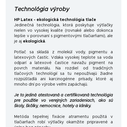
Technológia výroby
HP Latex - ekologická technológia tlače
Jedinečná technológia, ktorá poskytuje výtlačky
nielen vo vysokej kvalite (rovnaké alebo dokonca
lepšie v porovnaní s pigmentovými tlačiarňami), ale
je aj
ekologická
.
Potlač sa skladá z molekúl vody, pigmentu a
latexových častíc. Vďaka vysokej teplote sa voda
odparí a latexové častice naviažu pigment na
povrch materiálu. Na rozdiel od tradičných
tlačových technológií sa tu nepoužívajú žiadne
rozpúšťadlá ani karcinogénne prísady, ktoré aj
mnoho dní po výrobe veľmi zapáchajú.
Je to jediná atestovaná a certifikovaná technológia
pre použitie vo verejných zariadeniach, ako sú
školy, škôlky, nemocnice, hotely a kliniky.
Metóda tepelnej fixácie atramentu použitá v
tlačiarňach robí výtlačky okamžite pripravené a