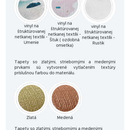
vinyl na
vinyl na
vinyl na
štruktúrovanej
štruktúrovanej
štruktúrovanej
netkanej textílii -
netkanej textílii -
netkanej textílii -
Štuk ( ozdobná
Umenie
Rustik
omietka)
Tapety so zlatými, striebornými a medenými
prvkami sú vytvorené vytlačením textúry
príslušnou farbou do materiálu.
Zlatá
Medená
Ta
pety so zlatými, striebornými a medenými