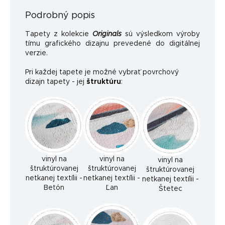
Podrobný popis
Tapety z kolekcie
Originals
sú výsledkom výroby
tímu grafického dizajnu prevedené do digitálnej
verzie.
Pri každej tapete je možné vybrať povrchový
dizajn tapety - jej
štruktúru
:
vinyl na
vinyl na
vinyl na
štruktúrovanej
štruktúrovanej
štruktúrovanej
netkanej textílii -
netkanej textílii -
netkanej textílii -
Betón
Ľan
Štetec