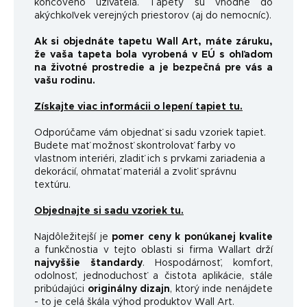
koncového užívateľa. Tapety sú vhodné do
akýchkoľvek verejných priestorov (aj do nemocníc).
Ak si objednáte tapetu Wall Art, máte záruku,
že vaša tapeta bola vyrobená v EÚ s ohľadom
na životné prostredie a je bezpečná pre vás a
vašu rodinu.
Získajte viac informácii o lepení tapiet tu.
Odporúčame vám objednať si sadu vzoriek tapiet.
Budete mať možnosť skontrolovať farby vo
vlastnom interiéri, zladiť ich s prvkami zariadenia a
dekorácií, ohmatať materiál a zvoliť správnu
textúru.
Objednajte si sadu vzoriek tu.
Najdôležitejší je
pomer ceny k ponúkanej kvalite
a funkčnosti
a v tejto oblasti si firma Wallart drží
najvyššie štandardy
.
Hospodárnosť, komfort,
odolnosť, jednoduchosť a čistota aplikácie, stále
pribúdajúci
originálny dizajn
, ktorý inde nenájdete
- to je celá škála výhod produktov Wall Art.