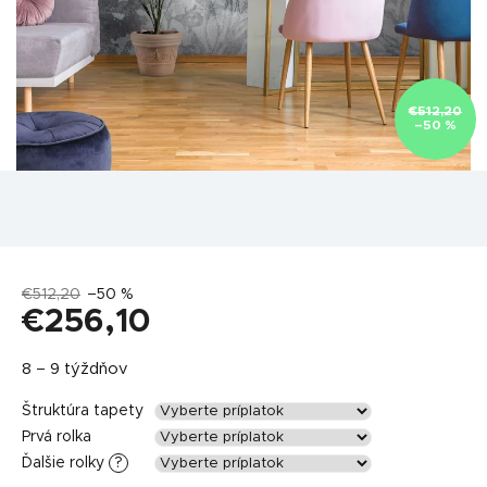
€512,20
–50 %
€512,20
–50 %
€256,10
Jednotková
8 – 9 týždňov
cena:
Štruktúra tapety
Prvá rolka
Ďalšie rolky
?