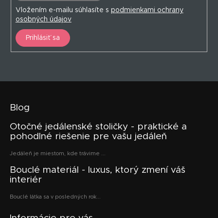
Vložením e-mailu súhlasíte s
podmienkami ochrany
osobných údajov
Prihlásiť sa
Blog
Otočné jedálenské stoličky - praktické a
pohodlné riešenie pre vašu jedáleň
Jedáleň je miestom, kde trávime ...
Bouclé materiál - luxus, ktorý zmení váš
interiér
Bouclé látka sa v posledných rok...