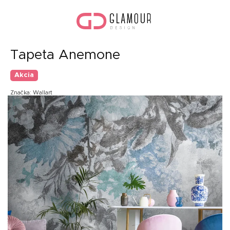
Prejsť
Nák
na
koší
obsah
Tapeta Anemone
Akcia
Značka:
Wallart