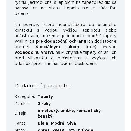
rýchla, jednoduchá, s lepidlom na tapety, lepidlo sa
nanáša len na stenu. Lepidlo nie je súčasťou
balenia.
Na povrchy, ktoré neprichádzajú do priameho
kontaktu s vodou, vyššou teplotou alebo
nečistotami, môžeme jednoducho použiť tapety
Wall Art a
pre dodatočnú ochranu
ich dodatočne
pretrieť
špeciálnym lakom
, ktorý vytvorí
vodeodolnú vrstvu
na kuchynské tapety, chráni ich
pred vlhkosťou a nečistotami a zvyšuje ich
odolnosť proti mechanickému poškodeniu.
Dodatočné parametre
Kategória
:
Tapety
Záruka
:
2 roky
umelecký
,
ombre
,
romantický
,
Dizajn
:
ženský
Farba
:
Biela
,
Modrá
,
Sivá
Motív
:
obraz
,
kvety
,
listy
,
príroda