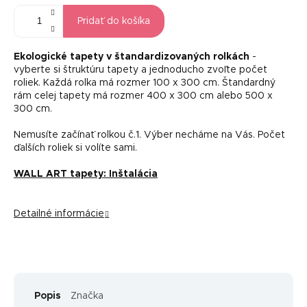
Pridať do košíka
Ekologické tapety v štandardizovaných rolkách
-
vyberte si štruktúru tapety a jednoducho zvoľte počet
roliek. Každá rolka má rozmer 100 x 300 cm. Štandardný
rám celej tapety má rozmer 400 x 300 cm alebo 500 x
300 cm.
Nemusíte začínať rolkou č.1. Výber necháme na Vás. Počet
ďalších roliek si volíte sami.
WALL ART tapety: Inštalácia
Detailné informácie
Popis
Značka