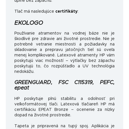
úplne bez zápachu.
Tlač má nasledujúce
certifikáty
:
EKOLOGO
Používanie atramentov na vodnej báze nie je
škodlivé pre zdravie ani životné prostredie. Nie je
potrebné vetranie miestnosti a požiadavky na
skladovanie a prepravu jatočných tiel sú oveľa
menej komplikované. Latexové atramenty HP vám
poskytujú viac možností – výtlačky bez zápachu
poskytujú to, čo rozpúšťadlo a UV technológia
nedokážu.
GREENGUARD, FSC C115319, PEFC,
epeat
HP poskytuje plnú stabilitu a odolnosť pri
veľkoformátovej tlači. Latexová tlačiareň HP má
certifikáciu EPEAT Bronze – ocenenie za nízky
dopad na životné prostredie.
Tapeta je pripravená na tupý spoj. Aplikácia je