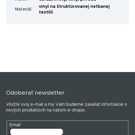
vinyl na štruktúrovanej netkanej
Materiál
:
textílii
Z
á
p
Odoberať newsletter
ä
t
Vložte svoj e-mail a my Vám budeme zasielať informácie o
i
nových produktoch na našom e-shope.
e
Email