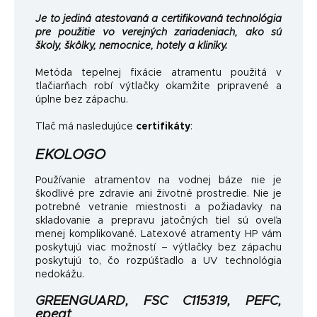
Je to jediná atestovaná a certifikovaná technológia
pre použitie vo verejných zariadeniach, ako sú
školy, škôlky, nemocnice, hotely a kliniky.
Metóda tepelnej fixácie atramentu použitá v
tlačiarňach robí výtlačky okamžite pripravené a
úplne bez zápachu.
Tlač má nasledujúce
certifikáty
:
EKOLOGO
Používanie atramentov na vodnej báze nie je
škodlivé pre zdravie ani životné prostredie. Nie je
potrebné vetranie miestnosti a požiadavky na
skladovanie a prepravu jatočných tiel sú oveľa
menej komplikované. Latexové atramenty HP vám
poskytujú viac možností – výtlačky bez zápachu
poskytujú to, čo rozpúšťadlo a UV technológia
nedokážu.
GREENGUARD, FSC C115319, PEFC,
epeat