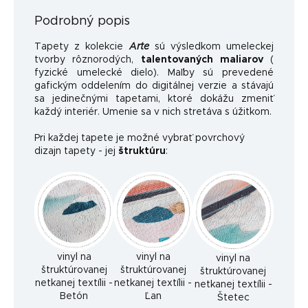
Podrobný popis
Tapety z kolekcie
Arte
sú výsledkom umeleckej
tvorby rôznorodých,
talentovaných maliarov
(
fyzické umelecké dielo). Maľby sú prevedené
gafickým oddelením do digitálnej verzie a stávajú
sa jedinečnými tapetami, ktoré dokážu zmeniť
každý interiér. Umenie sa v nich stretáva s úžitkom.
Pri každej tapete je možné vybrať povrchový
dizajn tapety - jej
štruktúru
:
vinyl na
vinyl na
vinyl na
štruktúrovanej
štruktúrovanej
štruktúrovanej
netkanej textílii -
netkanej textílii -
netkanej textílii -
Betón
Ľan
Štetec