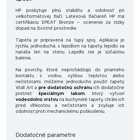
HP poskytuje plnú stabilitu a odolnosť pri
veľkoformátovej tlači. Latexová tlačiareň HP má
certifikáciu EPEAT Bronze – ocenenie za nízky
dopad na životné prostredie.
Tapeta je pripravená na tupý spoj. Aplikácia je
rýchla, jednoduchá, s lepidlom na tapety, lepidlo sa
nanáša len na stenu. Lepidlo nie je súčasťou
balenia.
Na povrchy, ktoré neprichádzajú do priameho
kontaktu s vodou, vyššou teplotou alebo
nečistotami, môžeme jednoducho použiť tapety
Wall Art a
pre dodatočnú ochranu
ich dodatočne
pretrieť
špeciálnym lakom
, ktorý vytvorí
vodeodolnú vrstvu
na kuchynské tapety, chráni ich
pred vlhkosťou a nečistotami a zvyšuje ich
odolnosť proti mechanickému poškodeniu.
Dodatočné parametre