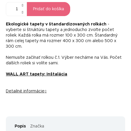
Pridať do košíka
Ekologické tapety v štandardizovaných rolkách
-
vyberte si štruktúru tapety a jednoducho zvoľte počet
roliek. Každá rolka má rozmer 100 x 300 cm. Štandardný
rám celej tapety má rozmer 400 x 300 cm alebo 500 x
300 cm.
Nemusíte začínať rolkou č.1. Výber necháme na Vás. Počet
ďalších roliek si volíte sami.
WALL ART tapety: Inštalácia
Detailné informácie
Popis
Značka