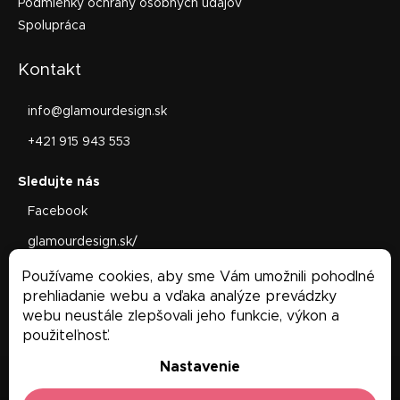
Podmienky ochrany osobných údajov
Spolupráca
Kontakt
info
@
glamourdesign.sk
+421 915 943 553
Facebook
glamourdesign.sk/
Facebook
Používame cookies, aby sme Vám umožnili pohodlné
prehliadanie webu a vďaka analýze prevádzky
Glamour Design
webu neustále zlepšovali jeho funkcie, výkon a
použiteľnosť.
Nastavenie