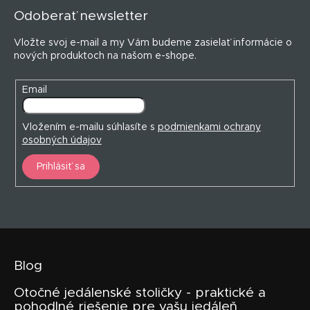
p
Odoberať newsletter
ä
t
Vložte svoj e-mail a my Vám budeme zasielať informácie o
i
nových produktoch na našom e-shope.
e
Email
Vložením e-mailu súhlasíte s
podmienkami ochrany
osobných údajov
Prihlásiť sa
Blog
Otočné jedálenské stoličky - praktické a
pohodlné riešenie pre vašu jedáleň