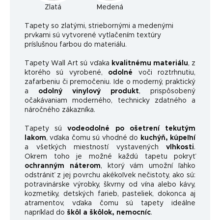
Zlatá
Medená
Ta
pety so zlatými, striebornými a medenými
prvkami sú vytvorené vytlačením textúry
príslušnou farbou do materiálu.
Tapety Wall Art sú vďaka
kvalitnému materiálu
, z
ktorého sú vyrobené,
odolné
voči roztrhnutiu,
zafarbeniu či premočeniu. Ide o moderný, praktický
a
odolný vinylový produkt
, prispôsobený
očakávaniam moderného, ​​technicky zdatného a
náročného zákazníka.
Tapety sú
vodeodolné po ošetrení tekutým
lakom
, vďaka čomu sú vhodné do
kuchýň, kúpeľní
a všetkých miestností vystavených
vlhkosti
.
Okrem toho je možné každú tapetu pokryť
ochranným náterom
, ktorý vám umožní ľahko
odstrániť z jej povrchu akékoľvek nečistoty, ako sú:
potravinárske výrobky, škvrny od vína alebo kávy,
kozmetiky, detských farieb, pasteliek, dokonca aj
atramentov, vďaka čomu sú tapety ideálne
napríklad do
škôl a škôlok, nemocníc
.