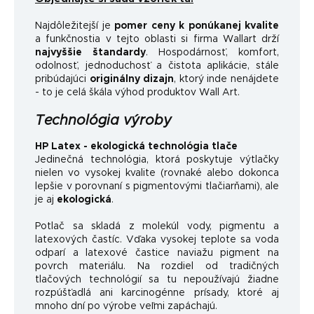
Najdôležitejší je
pomer ceny k ponúkanej kvalite
a funkčnosti
a v tejto oblasti si firma Wallart drží
najvyššie štandardy
.
Hospodárnosť, komfort,
odolnosť, jednoduchosť a čistota aplikácie, stále
pribúdajúci
originálny dizajn
, ktorý inde nenájdete
- to je celá škála výhod produktov Wall Art.
Technológia výroby
HP Latex - ekologická technológia tlače
Jedinečná technológia, ktorá poskytuje výtlačky
nielen vo vysokej kvalite (rovnaké alebo dokonca
lepšie v porovnaní s pigmentovými tlačiarňami), ale
je aj
ekologická
.
Potlač sa skladá z molekúl vody, pigmentu a
latexových častíc. Vďaka vysokej teplote sa voda
odparí a latexové častice naviažu pigment na
povrch materiálu. Na rozdiel od tradičných
tlačových technológií sa tu nepoužívajú žiadne
rozpúšťadlá ani karcinogénne prísady, ktoré aj
mnoho dní po výrobe veľmi zapáchajú.