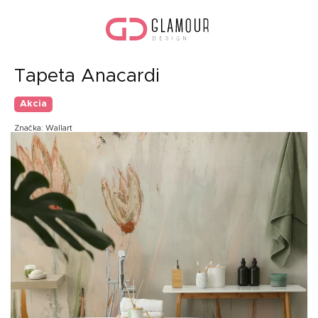
Prejsť
Nák
na
koší
obsah
Tapeta Anacardi
Akcia
Značka:
Wallart