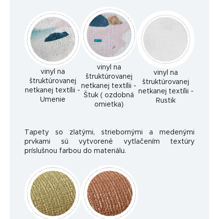
vinyl na
vinyl na
vinyl na
štruktúrovanej
štruktúrovanej
štruktúrovanej
netkanej textílii -
netkanej textílii -
netkanej textílii -
Štuk ( ozdobná
Umenie
Rustik
omietka)
Tapety so zlatými, striebornými a medenými
prvkami sú vytvorené vytlačením textúry
príslušnou farbou do materiálu.