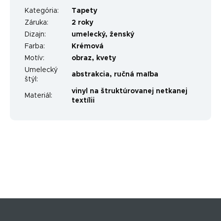
Kategória
:
Tapety
Záruka
:
2 roky
Dizajn
:
umelecký
,
ženský
Farba
:
Krémová
Motív
:
obraz
,
kvety
Umelecký
abstrakcia
,
ručná maľba
štýl
:
vinyl na štruktúrovanej netkanej
Materiál
:
textílii
Z
á