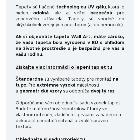
Tapety sú tlačené
technológiou UV gélu
, ktorá je
nielen
odolná
, ale aj veľmi
bezpečná
pre
koncového užívateľa. Tapety sú vhodné do
akýchkoľvek verejných priestorov (aj do nemocníc).
Ak si objednáte tapetu Wall Art, máte záruku,
že vaša tapeta bola vyrobená v EÚ s ohľadom
na životné prostredie a je bezpečná pre vás a
vašu rodinu.
Získajte viac informácii o lepení tapiet tu
Štandardne
sú vyrábané tapety pre montáž
na
tupo
. Pre
extrémne vysoké
miestnosti
a
geometrické vzory
sa odporúča
dvojitý rez
.
Odporúčame vám objednať si sadu vzoriek tapiet.
Budete mať možnosť skontrolovať farby vo
vlastnom interiéri, zladiť ich s prvkami zariadenia a
dekorácií, ohmatať materiál a zvoliť správnu
textúru.
Objednajte si sadu vzoriek tu.