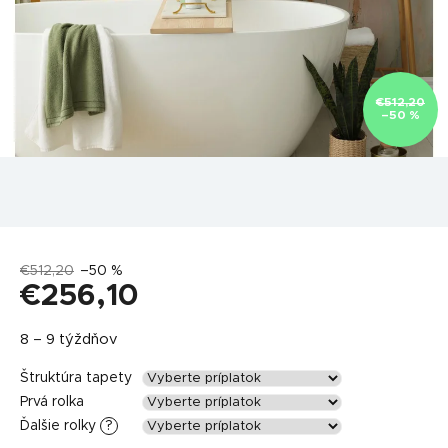
€512,20
–50 %
€512,20
–50 %
€256,10
Jednotková
8 – 9 týždňov
cena:
Štruktúra tapety
Prvá rolka
Ďalšie rolky
?