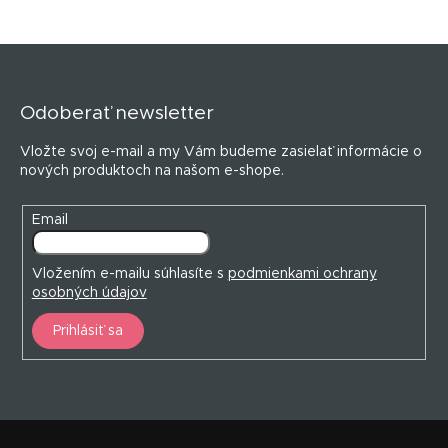
Z
á
p
Odoberať newsletter
ä
t
Vložte svoj e-mail a my Vám budeme zasielať informácie o
i
nových produktoch na našom e-shope.
e
Email
Vložením e-mailu súhlasíte s
podmienkami ochrany
osobných údajov
Prihlásiť sa