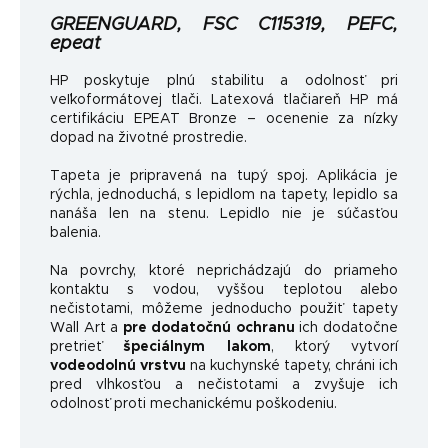
GREENGUARD, FSC C115319, PEFC,
epeat
HP poskytuje plnú stabilitu a odolnosť pri
veľkoformátovej tlači. Latexová tlačiareň HP má
certifikáciu EPEAT Bronze – ocenenie za nízky
dopad na životné prostredie.
Tapeta je pripravená na tupý spoj. Aplikácia je
rýchla, jednoduchá, s lepidlom na tapety, lepidlo sa
nanáša len na stenu. Lepidlo nie je súčasťou
balenia.
Na povrchy, ktoré neprichádzajú do priameho
kontaktu s vodou, vyššou teplotou alebo
nečistotami, môžeme jednoducho použiť tapety
Wall Art a
pre dodatočnú ochranu
ich dodatočne
pretrieť
špeciálnym lakom
, ktorý vytvorí
vodeodolnú vrstvu
na kuchynské tapety, chráni ich
pred vlhkosťou a nečistotami a zvyšuje ich
odolnosť proti mechanickému poškodeniu.