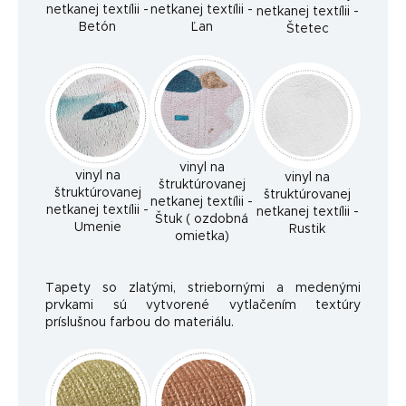
netkanej textílii -
netkanej textílii -
netkanej textílii -
Betón
Ľan
Štetec
vinyl na
vinyl na
vinyl na
štruktúrovanej
štruktúrovanej
štruktúrovanej
netkanej textílii -
netkanej textílii -
netkanej textílii -
Štuk ( ozdobná
Umenie
Rustik
omietka)
Tapety so zlatými, striebornými a medenými
prvkami sú vytvorené vytlačením textúry
príslušnou farbou do materiálu.