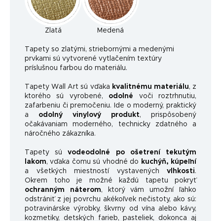
Zlatá
Medená
Ta
pety so zlatými, striebornými a medenými
prvkami sú vytvorené vytlačením textúry
príslušnou farbou do materiálu.
Tapety Wall Art sú vďaka
kvalitnému materiálu
, z
ktorého sú vyrobené,
odolné
voči roztrhnutiu,
zafarbeniu či premočeniu. Ide o moderný, praktický
a
odolný vinylový produkt
, prispôsobený
očakávaniam moderného, ​​technicky zdatného a
náročného zákazníka.
Tapety sú
vodeodolné po ošetrení tekutým
lakom
, vďaka čomu sú vhodné do
kuchýň, kúpeľní
a všetkých miestností vystavených
vlhkosti
.
Okrem toho je možné každú tapetu pokryť
ochranným náterom
, ktorý vám umožní ľahko
odstrániť z jej povrchu akékoľvek nečistoty, ako sú:
potravinárske výrobky, škvrny od vína alebo kávy,
kozmetiky, detských farieb, pasteliek, dokonca aj