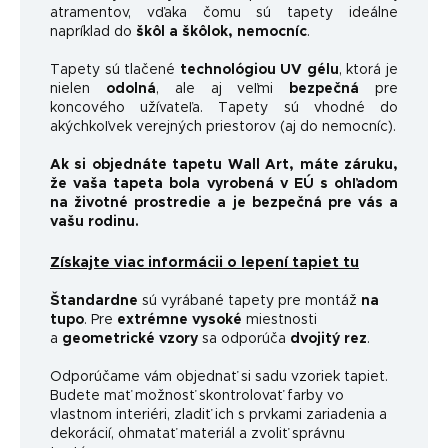
atramentov, vďaka čomu sú tapety ideálne
napríklad do
škôl a škôlok, nemocníc
.
Tapety sú tlačené
technológiou UV gélu
, ktorá je
nielen
odolná
, ale aj veľmi
bezpečná
pre
koncového užívateľa. Tapety sú vhodné do
akýchkoľvek verejných priestorov (aj do nemocníc).
Ak si objednáte tapetu Wall Art, máte záruku,
že vaša tapeta bola vyrobená v EÚ s ohľadom
na životné prostredie a je bezpečná pre vás a
vašu rodinu.
Získajte viac informácii o lepení tapiet tu
Štandardne
sú vyrábané tapety pre montáž
na
tupo
. Pre
extrémne vysoké
miestnosti
a
geometrické vzory
sa odporúča
dvojitý rez
.
Odporúčame vám objednať si sadu vzoriek tapiet.
Budete mať možnosť skontrolovať farby vo
vlastnom interiéri, zladiť ich s prvkami zariadenia a
dekorácií, ohmatať materiál a zvoliť správnu