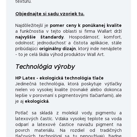
textúru.
Objednajte si sadu vzoriek tu.
Najdôležitejší je
pomer ceny k ponúkanej kvalite
a funkčnosti
a v tejto oblasti si firma Wallart drží
najvyššie štandardy
.
Hospodárnosť, komfort,
odolnosť, jednoduchosť a čistota aplikácie, stále
pribúdajúci
originálny dizajn
, ktorý inde nenájdete
- to je celá škála výhod produktov Wall Art.
Technológia výroby
HP Latex - ekologická technológia tlače
Jedinečná technológia, ktorá poskytuje výtlačky
nielen vo vysokej kvalite (rovnaké alebo dokonca
lepšie v porovnaní s pigmentovými tlačiarňami), ale
je aj
ekologická
.
Potlač sa skladá z molekúl vody, pigmentu a
latexových častíc. Vďaka vysokej teplote sa voda
odparí a latexové častice naviažu pigment na
povrch materiálu. Na rozdiel od tradičných
tlačových technológií sa tu nepoužívajú žiadne