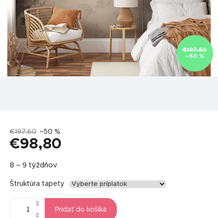
€197,60
–50 %
€197,60
–50 %
€98,80
Jednotková
8 – 9 týždňov
cena:
Štruktúra tapety
Pridať do košíka