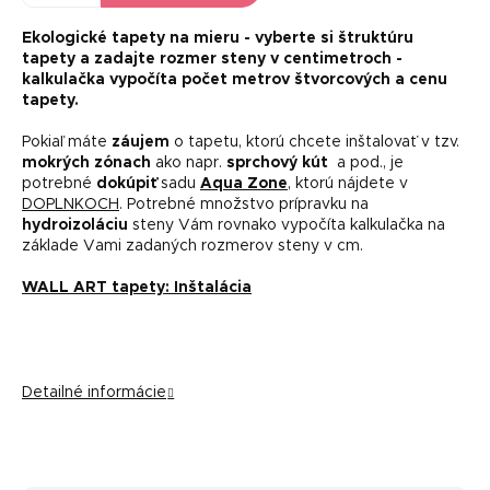
Ekologické tapety na mieru -
vyberte si štruktúru
tapety a zadajte rozmer steny v centimetroch -
kalkulačka vypočíta počet metrov štvorcových a cenu
tapety.
Pokiaľ máte
záujem
o tapetu, ktorú chcete inštalovať v tzv.
mokrých zónach
ako napr.
sprchový kút
a pod., je
potrebné
dokúpiť
sadu
Aqua Zone
, ktorú nájdete v
DOPLNKOCH
. Potrebné množstvo prípravku na
hydroizoláciu
steny Vám rovnako vypočíta kalkulačka na
základe Vami zadaných rozmerov steny v cm.
WALL ART tapety: Inštalácia
Detailné informácie