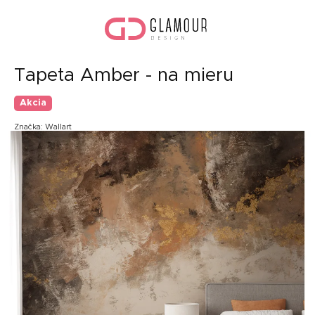
Prejsť
Nák
na
koší
obsah
Tapeta Amber - na mieru
Akcia
Značka:
Wallart