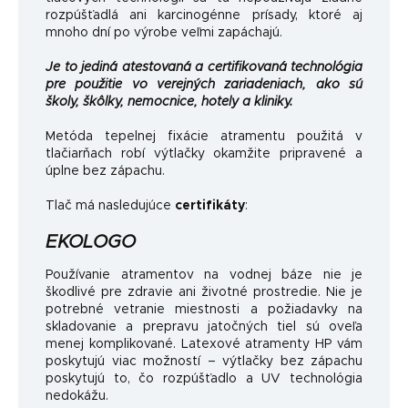
rozpúšťadlá ani karcinogénne prísady, ktoré aj
mnoho dní po výrobe veľmi zapáchajú.
Je to jediná atestovaná a certifikovaná technológia
pre použitie vo verejných zariadeniach, ako sú
školy, škôlky, nemocnice, hotely a kliniky.
Metóda tepelnej fixácie atramentu použitá v
tlačiarňach robí výtlačky okamžite pripravené a
úplne bez zápachu.
Tlač má nasledujúce
certifikáty
:
EKOLOGO
Používanie atramentov na vodnej báze nie je
škodlivé pre zdravie ani životné prostredie. Nie je
potrebné vetranie miestnosti a požiadavky na
skladovanie a prepravu jatočných tiel sú oveľa
menej komplikované. Latexové atramenty HP vám
poskytujú viac možností – výtlačky bez zápachu
poskytujú to, čo rozpúšťadlo a UV technológia
nedokážu.