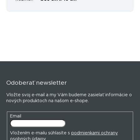
Z
á
p
Odoberať newsletter
ä
t
Vložte svoj e-mail a my Vám budeme zasielať informácie o
i
nových produktoch na našom e-shope.
e
Email
Vložením e-mailu súhlasíte s
podmienkami ochrany
osobných údajov