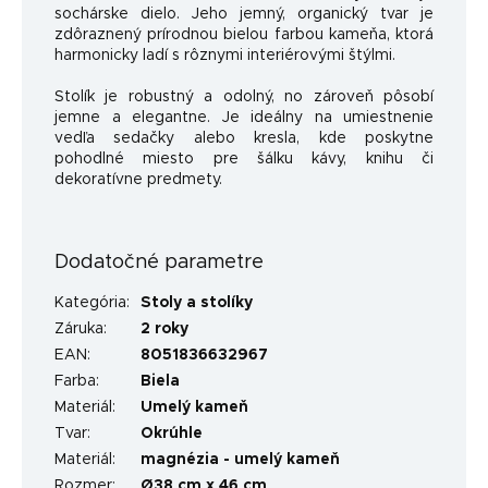
sochárske dielo. Jeho jemný, organický tvar je
zdôraznený prírodnou bielou farbou kameňa, ktorá
harmonicky ladí s rôznymi interiérovými štýlmi.
Stolík je robustný a odolný, no zároveň pôsobí
jemne a elegantne. Je ideálny na umiestnenie
vedľa sedačky alebo kresla, kde poskytne
pohodlné miesto pre šálku kávy, knihu či
dekoratívne predmety.
Dodatočné parametre
Kategória
:
Stoly a stolíky
Záruka
:
2 roky
EAN
:
8051836632967
Farba
:
Biela
Materiál
:
Umelý kameň
Tvar
:
Okrúhle
Materiál
:
magnézia - umelý kameň
Rozmer
:
Ø38 cm x 46 cm