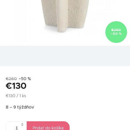
€260
–50 %
€260
–50 %
€130
Jednotková
€130 / 1 ks
cena:
8 – 9 týždňov
Pridať do košíka