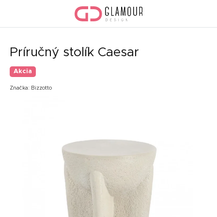
Prejsť
na
obsah
Príručný stolík Caesar
Akcia
Značka:
Bizzotto