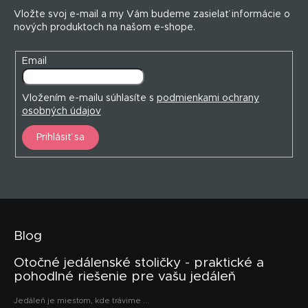
t
Vložte svoj e-mail a my Vám budeme zasielať informácie o
i
nových produktoch na našom e-shope.
e
Email
Vložením e-mailu súhlasíte s
podmienkami ochrany
osobných údajov
Prihlásiť sa
Blog
Otočné jedálenské stoličky - praktické a
pohodlné riešenie pre vašu jedáleň
Jedáleň je miestom, kde trávime ...