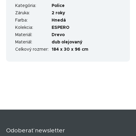
Kategória
:
Police
Záruka
:
2 roky
Farba
:
Hnedá
Kolekcia
:
ESPERO
Materiál
:
Drevo
Materiál
:
dub olejovaný
Celkový rozmer
:
184 x 30 x 96 cm
Z
á
p
Odoberať newsletter
ä