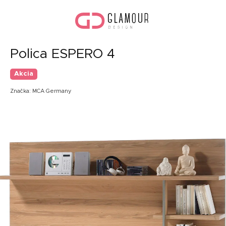
Prejsť
Nák
na
koší
obsah
Polica ESPERO 4
Akcia
Značka:
MCA Germany