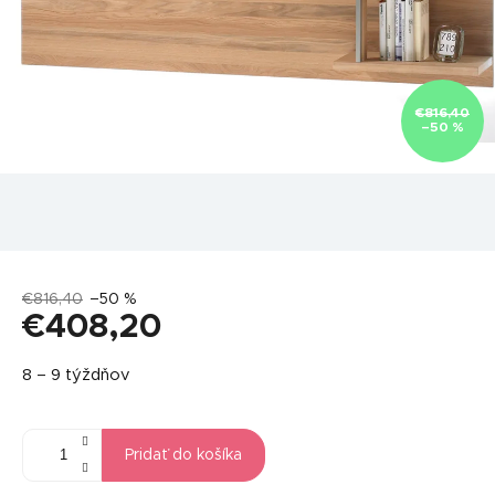
€816,40
–50 %
€816,40
–50 %
€408,20
Jednotková
8 – 9 týždňov
cena:
Pridať do košíka