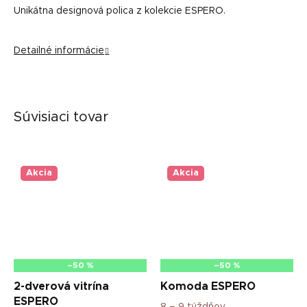
Unikátna designová polica z kolekcie ESPERO.
Detailné informácie
Súvisiaci tovar
Akcia
Akcia
–50 %
–50 %
2-dverová vitrína
Komoda ESPERO
ESPERO
8 – 9 týždňov