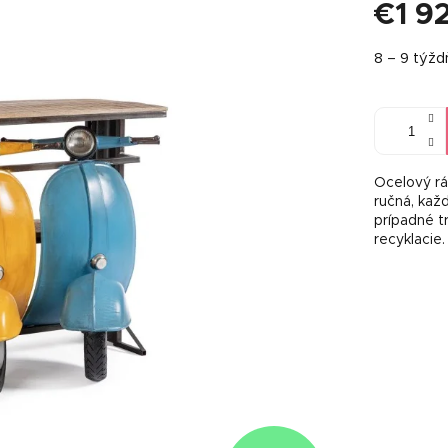
€1 9
Jednotkov
8 – 9 týž
cena:
Ocelový rá
ručná, kaž
prípadné t
recyklacie.