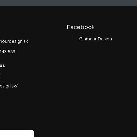
Facebook
Glamour Design
mourdesign.sk
943 553
k
sign.sk/