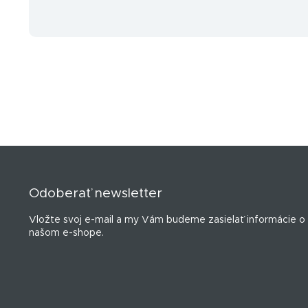
Z
á
p
Odoberať newsletter
ä
t
Vložte svoj e-mail a my Vám budeme zasielať informácie o
i
našom e-shope.
e