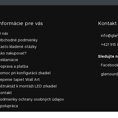
Informácie pre vás
Kontakt
O nás
info
@
gla
Obchodné podmienky
+421 915 
asto kladené otázky
Ako nakupovať?
Reklamácie
Faceboo
oprava a platba
omoc pri konfigurácii zkadiel
glamourde
epenie tapiet Wall Art
nštruktáž k montáži LED zrkadiel
ontakt
odmienky ochrany osobných údajov
polupráca