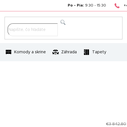
+
Po - Pia:
9:30 - 15:30
Hľadať
Komody a skrine
Záhrada
Tapety
€3 842,80