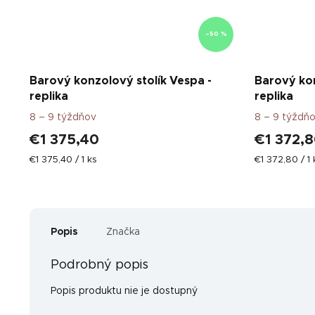
–50 %
Barový konzolový stolík Vespa -
Barový kon
replika
replika
8 – 9 týždňov
8 – 9 týždň
€1 375,40
€1 372,
Jednotková
Jednotková
€1 375,40 / 1 ks
€1 372,80 / 1 
cena:
cena:
Popis
Značka
Podrobný popis
Popis produktu nie je dostupný