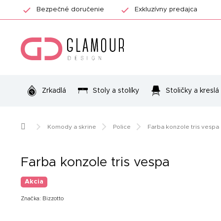
Prejsť
Bezpečné doručenie
Exkluzívny predajca
na
obsah
Zrkadlá
Stoly a stolíky
Stoličky a kreslá
Domov
Komody a skrine
Police
Farba konzole tris vespa
Farba konzole tris vespa
Akcia
Značka:
Bizzotto