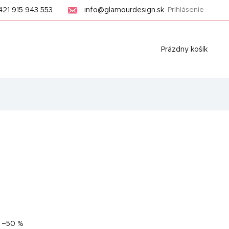
421 915 943 553
info@glamourdesign.sk
Prihlásenie
Nákupný
Prázdny košík
košík
–50 %