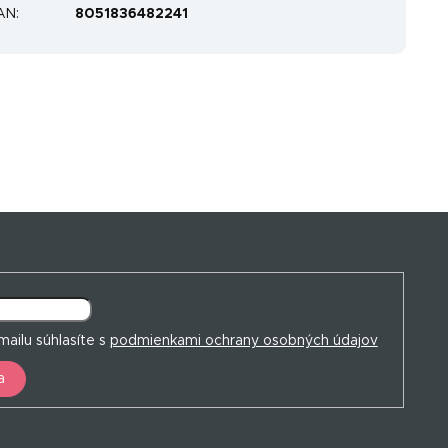
AN
:
8051836482241
ailu súhlasíte s
podmienkami ochrany osobných údajov
a