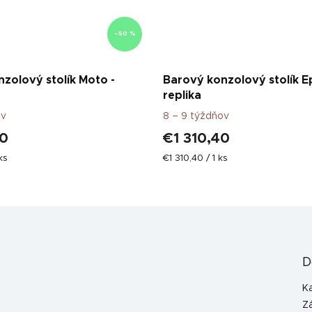
–50 %
zolový stolík Moto -
Barový konzolový stolík E
replika
ov
8 – 9 týždňov
80
€1 310,40
Jednotková
ks
€1 310,40 / 1 ks
cena:
D
K
Z