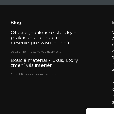
Blog
Otočné jedálenské stoličky -
praktické a pohodlné
riešenie pre vašu jedáleň
Č
Jedáleň je miestom, kde trávime ...
Bouclé materiál - luxus, ktorý
D
zmení váš interiér
P
Bouclé látka sa v posledných rok...
L
I
K
P
S