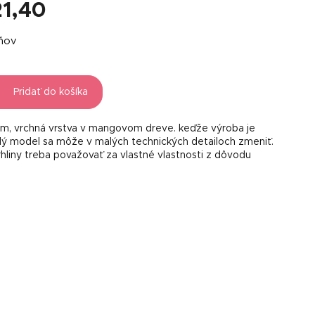
21,40
á
dňov
Pridať do košíka
m, vrchná vrstva v mangovom dreve. keďže výroba je
dý model sa môže v malých technických detailoch zmeniť.
rhliny treba považovať za vlastné vlastnosti z dôvodu