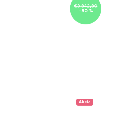
€3 842,80
–50 %
Akcia