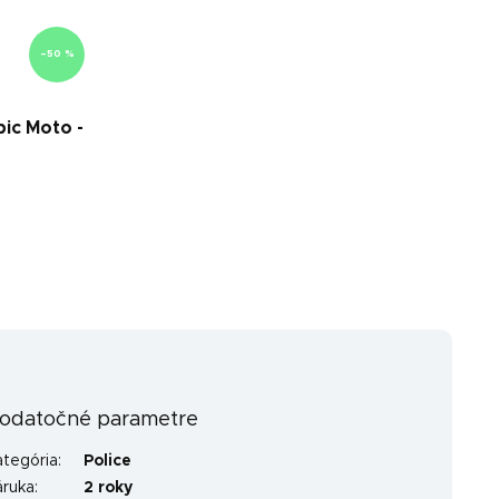
–50 %
pic Moto -
odatočné parametre
ategória
:
Police
áruka
:
2 roky