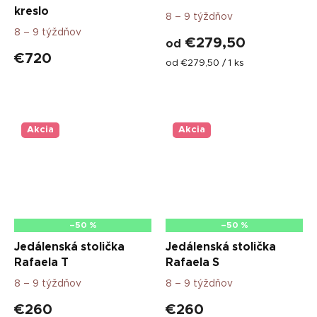
kreslo
8 – 9 týždňov
8 – 9 týždňov
€279,50
od
€720
Jednotková
od €279,50 / 1 ks
cena:
Akcia
Akcia
–50 %
–50 %
Jedálenská stolička
Jedálenská stolička
Rafaela T
Rafaela S
8 – 9 týždňov
8 – 9 týždňov
€260
€260