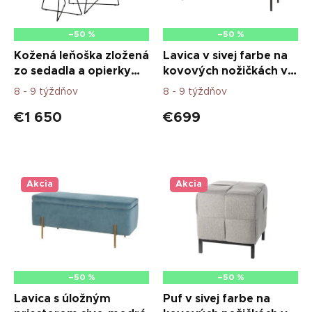
r
o
d
–50 %
–50 %
u
Kožená leňoška zložená
Lavica v sivej farbe na
k
zo sedadla a opierky
kovových nožičkách v
t
nôh
čiernej farbe
8 - 9 týždňov
8 - 9 týždňov
o
v
€1 650
€699
Akcia
Akcia
–50 %
–50 %
Lavica s úložným
Puf v sivej farbe na