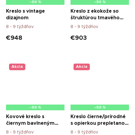
–50 %
–50 %
Kreslo s vintage
Kreslo z ekokože so
dizajnom
štruktúrou tmavého
dreva a nohami
8 - 9 týždňov
8 - 9 týždňov
€948
€903
Akcia
Akcia
–50 %
–50 %
Kovové kreslo s
Kreslo čierne/prírodné
čiernym bavlneným
s opierkou prepletanou
vankúšom
viedenskou slamou
8 - 9 týždňov
8 - 9 týždňov