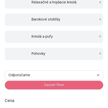
Relaxačné a hojdacie kreslá
Barokové stoličky
Kreslá a pufy
Pohovky
R
a
Odporúčame
d
Najlacnejšie
e
Zavrieť filter
n
Najdrahšie
i
e
Cena
Najpredávanejšie
p