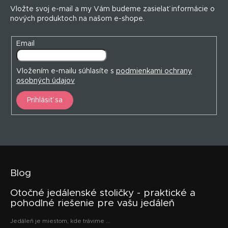
t
p
Vložte svoj e-mail a my Vám budeme zasielať informácie o
i
i
nových produktoch na našom e-shope.
s
e
u
Email
Vložením e-mailu súhlasíte s
podmienkami ochrany
osobných údajov
Prihlásiť sa
Blog
Otočné jedálenské stoličky - praktické a
pohodlné riešenie pre vašu jedáleň
Jedáleň je miestom, kde trávime ...