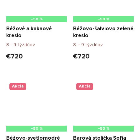
–50 %
–50 %
Béžové a kakaové
Béžovo-šalviovo zelené
kreslo
kreslo
8 - 9 týždňov
8 – 9 týždňov
€720
€720
Akcia
Akcia
–50 %
–50 %
Béžovo-svetlomodré
Barová stolička Sofia