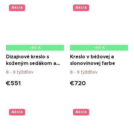
Akcia
Akcia
–50 %
–50 %
Dizajnové kreslo s
Kreslo v béžovej a
koženým sedákom a
slonovinovej farbe
kovovou konštrukciou
8 - 9 týždňov
8 - 9 týždňov
€551
€720
Akcia
Akcia