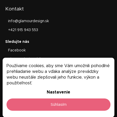
Kontakt
info
@
glamourdesign.sk
+421 915 943 553
Facebook
glamourdesign.sk/
Používame cookies, aby sme Vám umožnili pohodlné
Facebook
prehliadanie webu a vďaka analýze prevádzky
webu neustále zlepšovali jeho funkcie, výkon a
použiteľnosť.
Nastavenie
Súhlasím
Copyright 2026
Glamour Design
. Všetky práva vyhradené.