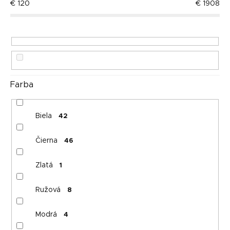
€
120
€
1908
r
Abecedne
o
d
u
k
t
o
Farba
v
Biela
42
Čierna
46
Zlatá
1
Ružová
8
Modrá
4