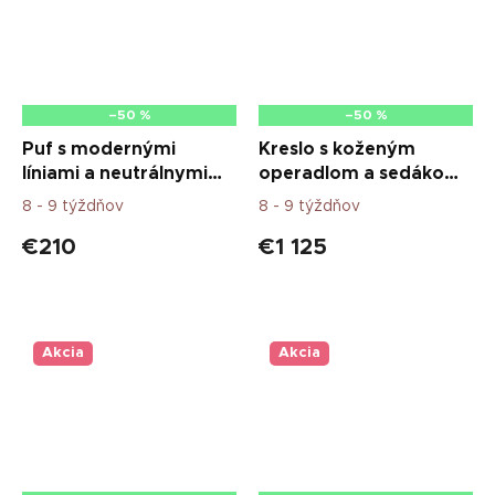
–50 %
–50 %
Puf s modernými
Kreslo s koženým
líniami a neutrálnymi
operadlom a sedákom
tónmi
a drevenou
8 - 9 týždňov
8 - 9 týždňov
konštrukciou
€210
€1 125
Akcia
Akcia