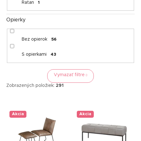
Ratan
1
Opierky
Bez opierok
56
S opierkami
43
Vymazať filtre
Zobrazených položiek:
291
V
ý
p
Akcia
Akcia
i
s
p