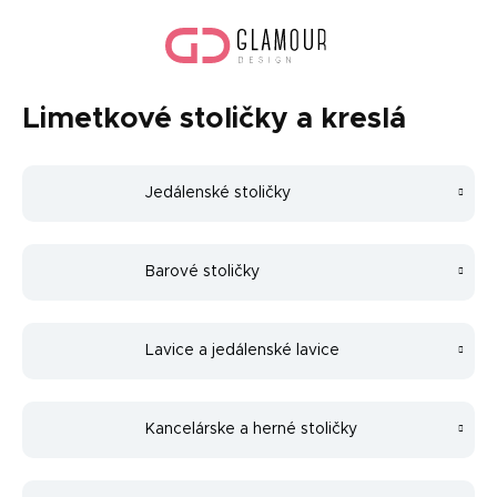
Prejsť
Nák
na
koší
obsah
Limetkové stoličky a kreslá
Jedálenské stoličky
Barové stoličky
Lavice a jedálenské lavice
Kancelárske a herné stoličky